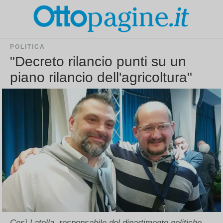
POLITICA
"Decreto rilancio punti su un
piano rilancio dell'agricoltura"
Così Latella, responsabile del dipartimento politiche