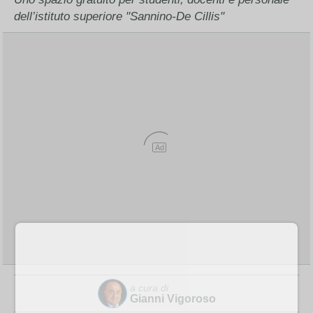
dell’istituto superiore "Sannino-De Cillis"
Ad
a cura di
Gianni Vigoroso