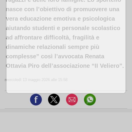
nasce con l’obiettivo di promuovere una
vera educazione emotiva e psicologica
aiutando studenti e personale scolastico
ad affrontare difficoltà, fragilità e
dinamiche relazionali sempre più
complesse” così l’avvocata Renata
Ottavia Piro dell’associazione “II Veliero”.
mercoledì 13 maggio 2026 alle 15:58