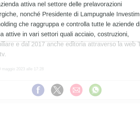
zienda attiva nel settore delle prelavorazioni
rgiche, nonché Presidente di Lampugnale Investim
olding che raggruppa e controlla tutte le aziende d
a attive in vari settori quali acciaio, costruzioni,
liare e dal 2017 anche editoria attraverso la web 
tv.
0 maggio 2023 alle 17:28