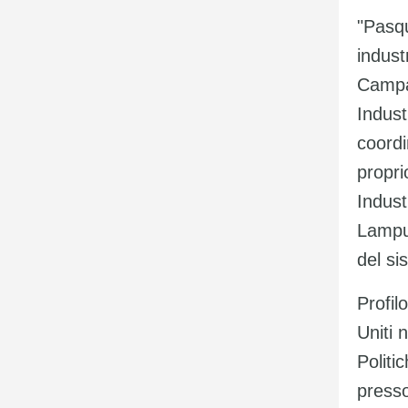
"Pasqu
indust
Campan
Indust
coordi
propri
Indust
Lampug
del si
Profil
Uniti 
Politi
presso