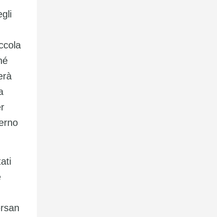
gli
ccola
hé
erà
a
r
terno
ati
e
ersan