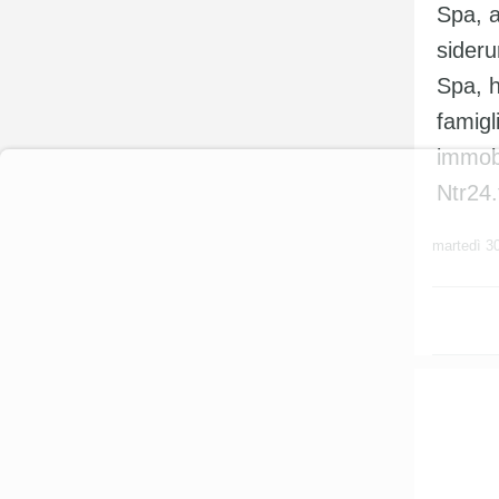
Spa, a
sideru
Spa, h
User
Consent
famigli
Prompt
Focus
immobi
Prompt
Ntr24.
martedì 3