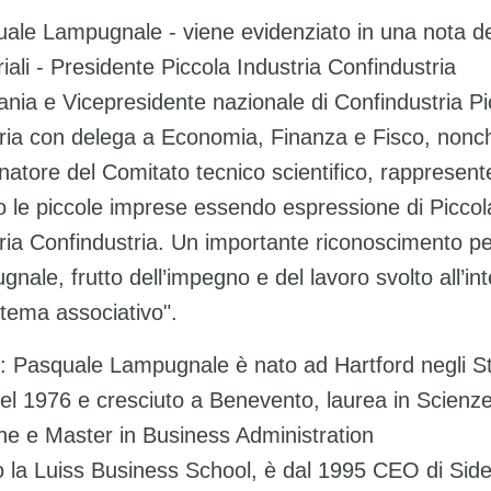
ale Lampugnale - viene evidenziato in una nota de
riali - Presidente Piccola Industria Confindustria
ia e Vicepresidente nazionale di Confindustria Pi
ria con delega a Economia, Finanza e Fisco, nonc
natore del Comitato tecnico scientifico, rappresent
o le piccole imprese essendo espressione di Piccol
ria Confindustria. Un importante riconoscimento pe
nale, frutto dell’impegno e del lavoro svolto all’in
stema associativo".
o: Pasquale Lampugnale è nato ad Hartford negli St
nel 1976 e cresciuto a Benevento, laurea in Scienz
che e Master in Business Administration
 la Luiss Business School, è dal 1995 CEO di Sid