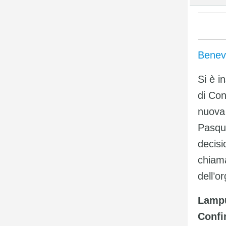
Benev
Si è i
di Con
nuova 
Pasqu
decisi
chiama
dell’o
Lampu
Confi