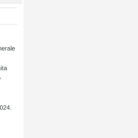
nerale
ita
o
2024.