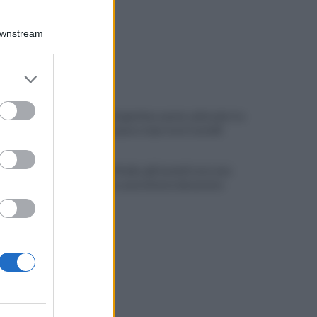
Downstream
er and store
to grant or
ed purposes
Melillo in Argentina: ponte culturale tra
Carlo Pisacane e Juan José Castelli
Slow Food Italia: gli incendi sono una
catastrofe, aree interne devastate