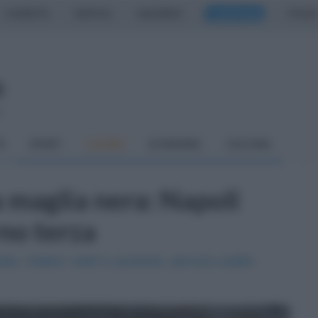
CASERTA
NAPOLI
SALERNO
CAMPANIA
ITALIA
o
À
SPORT
CUCINA
ECONOMIA
CULTURA
maglia nera: Napoli
rno terza
sta. Ciafani: reati in aumento, servono subito