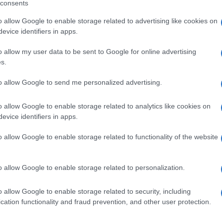
consents
ffermato Enrico Fontana, responsabile
o allow Google to enable storage related to advertising like cookies on
legalità di Legambiente - a ciò bisogna
evice identifiers in apps.
e mafie e quella della corruzione negli appalti
o allow my user data to be sent to Google for online advertising
na minaccia significativa non solo per
s.
ale e democratico del Paese, oltre a minare
to allow Google to send me personalized advertising.
lica. Per contrastare gli ecocriminali e la loro
o allow Google to enable storage related to analytics like cookies on
ti decisi: ai risultati positivi prodotti fino
evice identifiers in apps.
ati, bisogna far seguire nuovi strumenti per
o allow Google to enable storage related to functionality of the website
iare dal mercato in crescita dei pesticidi
aga del Paese, rafforzando il sistema dei
o allow Google to enable storage related to personalization.
u tutto il territorio nazionale", ha concluso.
o allow Google to enable storage related to security, including
e quella ambientale sia una vera e propria
cation functionality and fraud prevention, and other user protection.
on la pervasività delle mafie nelle regioni più