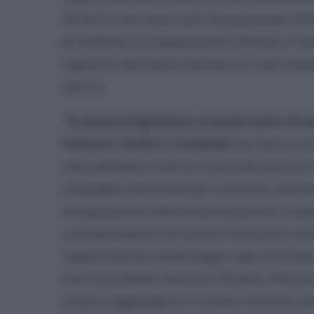
direttiva europea sulla tutela penale del
presidente di Legambiente Stefano Ciafa
rapporto dell'associazione sui reati ambi
merito.
"
In questa legislatura si parla tanto di 
fermare i furbi o i criminali
che fanno con
caso abbiamo inserito la presentazione 
campagna nazionale per costruire dal bas
che garantisca decarbonizzazione, competit
completamento di quella riforma di civi
l'approvazione della legge sugli ecoreati
che invochiamo da più di 30 anni. Nessun
voluto raggiungere in modo concreto que