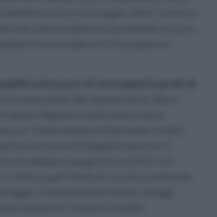
l'ambiente entro il 21 maggio 2026". A drilo il
ni che questa mattina ha presentato il nuovo
entali e le eco mafie e le 12 proposte in
semplificazioni, poco di contrappesi in grado di
correnza sleale alle imprese serie. Non a
di questo Rapporto nella nostra nuova
so un "Clean Industrial Deal made in Italy"
ività e lotta all'illegalità. Solo con il
ltà che abbiamo inaugurato nel 2015 con
 si otterrà quel livello di sicurezza nazionale
a legge e nessun decreto ha fino ad oggi
sto obiettivo", ha detto il leader