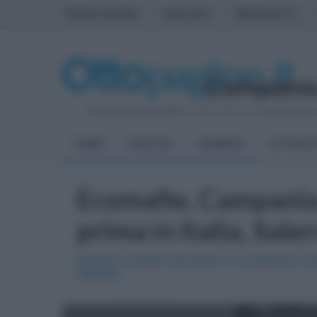
PRIMA PAGINA
AVELLINO
BENEVENTO
Venerdì 7 Agosto 2026
| Direttore Editoriale:
Antonio Sass
HOME
POLITICA
CRONACA
ATTUALIT
Ecomafie, Campania 
prima in Italia, Sale
Avellino scende dal podio e si posiziona se
risposte