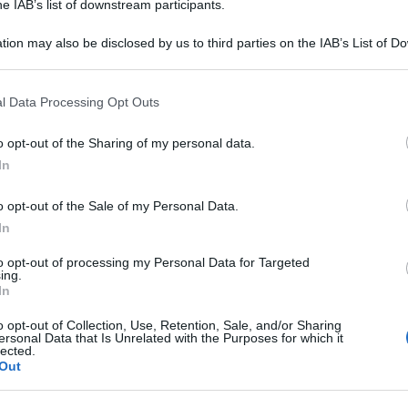
he IAB’s list of downstream participants.
tion may also be disclosed by us to third parties on the IAB’s List of 
rma
l'area metropolitana di Napoli al primo
 that may further disclose it to other third parties.
he sale dal terzo al secondo posto (1.526)
e da
 that this website/app uses one or more Google services and may gath
l Data Processing Opt Outs
ti penali.
including but not limited to your visit or usage behaviour. You may click 
 to Google and its third-party tags to use your data for below specifi
o opt-out of the Sharing of my personal data.
ogle consent section.
o Avellino (con 906 illeciti).
In
ro di persone denunciate (128) e arrestate
o opt-out of the Sale of my Personal Data.
In
to opt-out of processing my Personal Data for Targeted
a Nord a Sud
ing.
In
ributi di analisi elaborati da tutte le forze
o opt-out of Collection, Use, Retention, Sale, and/or Sharing
ersonal Data that Is Unrelated with the Purposes for which it
a antimafia, dalle Capitanerie di porto,
lected.
Out
 e dall'Ispra testimoniano, insieme alla forte
una distribuzione capillare dell'illegalita'