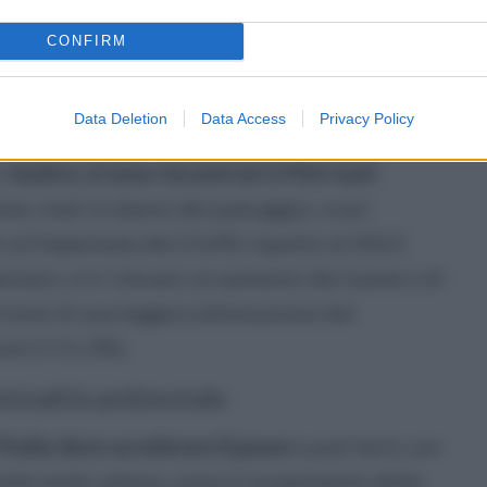
CONFIRM
ono state registrate soprattutto nella filiera
o edilizio, di cave illegali e di reati connessi
Data Deletion
Data Access
Privacy Policy
.621 illeciti accertati nel 2024, +4,7%
.
Inoltre, si sono riscontrati 2.956 reati
one, reati in danno del paesaggio, scavi
on un'impennata del 23,4% rispetto al 2023.
entare, si e' rilevato un aumento del numero di
a fronte di una leggera diminuzione dei
esti (+11,3%).
riminalità ambientale
'Italia deve accelerare il passo
e può farlo con
le molto attesa, ossia il recepimento della