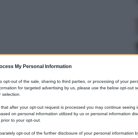
ocess My Personal Information
to opt-out of the sale, sharing to third parties, or processing of your per
formation for targeted advertising by us, please use the below opt-out s
0 luglio 2025 alle 11:38
 selection.
 that after your opt-out request is processed you may continue seeing i
e fatto volentieri a meno di centrare: nel
ased on personal information utilized by us or personal information dis
 prior to your opt-out.
a Legambiente,
la Campania risulta la prima
bientali
con 6.104 casi, pari al 15% del totale.
rately opt-out of the further disclosure of your personal information by