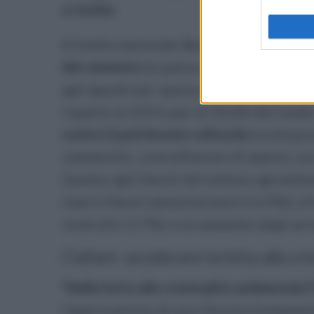
a rischio.
A livello nazionale,
le attività illecite s
del cemento
(si parla quindi di abusivism
agli appalti per opere pubbliche), con 13
rispetto al 2023, pari al 33,6% del totale
contro il patrimonio culturale
(ricettazi
clandestini, contraffazioni di opere), c
Quanto agli illeciti del settore agroalim
reati e illeciti amministrativi (+2,9%), 
controlli (-2,7%), e un aumento degli arr
Ciafani: accelerare la lotta alla c
"Nella lotta alla criminalità ambientale l
l'approvazione di una riforma fondamenta