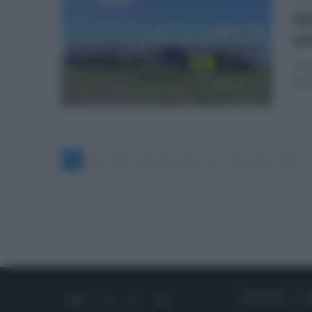
mar
Am
an
In s
pul
1
2
3
4
5
6
7
8
9
10
CHI SIAMO
C