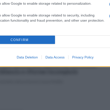
o allow Google to enable storage related to personalization.
coledì 29 luglio 2026
S Campania: "Più investimenti per
o allow Google to enable storage related to security, including
rvizi, territori e imprese"
cation functionality and fraud prevention, and other user protection.
provazione dell'assestamento e della variazione di bilancio
CONFIRM
Data Deletion
Data Access
Privacy Policy
tedì 28 luglio 2026
 Federalismo dell'austerità: tra vincoli
 bilancio e riforme incompiute
commento del professore Leone Melillo