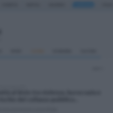
CASERTA
NAPOLI
SALERNO
CAMPANIA
ITALIA
o
À
SPORT
CUCINA
ECONOMIA
CULTURA
pagina 1
enica 2 agosto 2026
nità al bivio tra violenza, burocrazia e
 rischio del collasso pubblico...
rvista al professore Leone Melillo