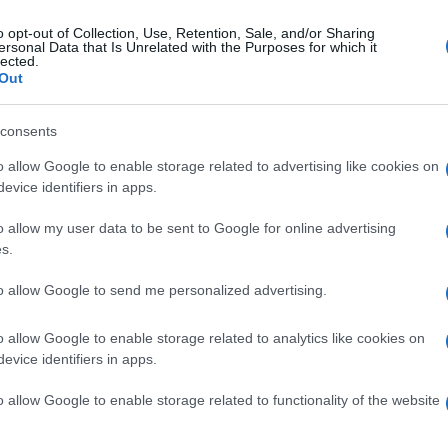
o opt-out of Collection, Use, Retention, Sale, and/or Sharing
ersonal Data that Is Unrelated with the Purposes for which it
vedì 30 luglio 2026
lected.
ighe verdi e bandiere blu 2026:
Out
mpania protagonista
consents
presentazione dei comuni premiati
o allow Google to enable storage related to advertising like cookies on
evice identifiers in apps.
o allow my user data to be sent to Google for online advertising
s.
coledì 29 luglio 2026
stan: "Nasce il primo Intergruppo del
to allow Google to send me personalized advertising.
nsiglio regionale in Campania"
o allow Google to enable storage related to analytics like cookies on
tiamo in rete istituzioni, scienza e associazioni"
evice identifiers in apps.
o allow Google to enable storage related to functionality of the website