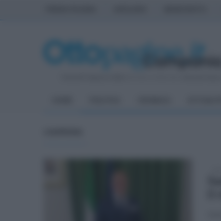
PRIMA PAGINA
AVELLINO
BENEVENTO
Venerdì 7 Agosto 2026
| Direttore Editoriale:
Antonio Sass
HOME
POLITICA
CRONACA
ATTUALIT
CAMPANIA
dom
Sa
il
Inte