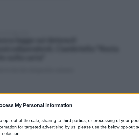
vedì 30 luglio 2026
ova legge sui detenuti
ssicodipendenti, Ciambriello:"Resta
lo sulla carta"
llarme lanciato dal garante campano
vedì 30 luglio 2026
larme dei frantoiani: "Senza interventi
ocess My Personal Information
genti a rischio ritiro delle olive"
to opt-out of the sale, sharing to third parties, or processing of your per
mento unitario delle principali associazioni nazionali e
formation for targeted advertising by us, please use the below opt-out s
itoriali.
 selection.