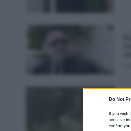
gio
Nu
to
so
L'a
gio
Al
Do Not Pr
ur
If you wish 
Docu
sensitive in
terr
confirm your