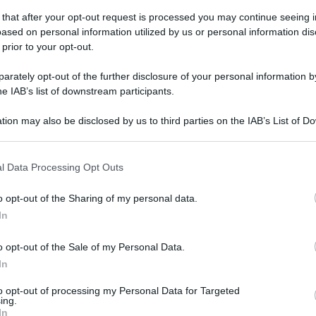
 that after your opt-out request is processed you may continue seeing i
ased on personal information utilized by us or personal information dis
 prior to your opt-out.
vedì 30 luglio 2026
lillo in Argentina: ponte culturale tra
rately opt-out of the further disclosure of your personal information by
rlo Pisacane e Juan José Castelli
he IAB’s list of downstream participants.
nuovo progetto cinematografico italo-argentino
tion may also be disclosed by us to third parties on the IAB’s List of 
 that may further disclose it to other third parties.
 that this website/app uses one or more Google services and may gath
l Data Processing Opt Outs
including but not limited to your visit or usage behaviour. You may click 
 to Google and its third-party tags to use your data for below specifi
o opt-out of the Sharing of my personal data.
ogle consent section.
vedì 30 luglio 2026
In
ow Food Italia: gli incendi sono una
tastrofe, aree interne devastate
o opt-out of the Sale of my Personal Data.
In
vono più politiche ambientali"
to opt-out of processing my Personal Data for Targeted
ing.
In