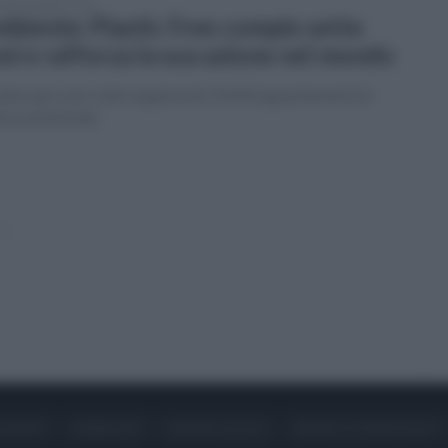
tedì 28 luglio 2026
biente: Plastic Free compie sette
ni e rafforza la sua azione nel mondo
ette anni sono stati organizzati 10.818 appuntamenti di
izia ambientale
»
ONTATTI
PUBBLICITÀ
LAVORA CON NOI
PRIVACY / COOKIE POLICY