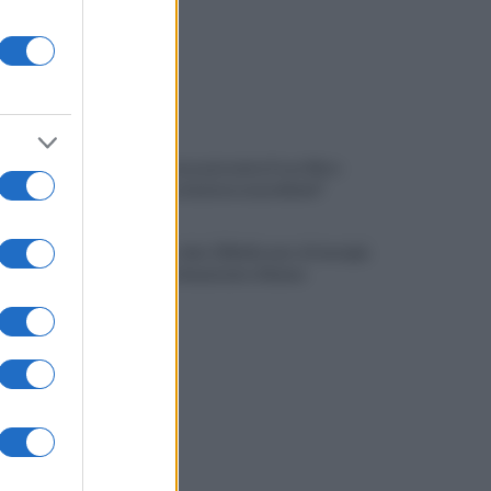
Piero De Luca presenta il suo libro:
"L'Europa soluzione ai problemi"
Montoro, ruba 130mila euro di energia
elettrica: denunciato 65enne