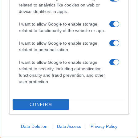
related to analytics like cookies on web or
device identifiers in apps.
I want to allow Google to enable storage
related to functionality of the website or app.
I want to allow Google to enable storage
related to personalization.
Benevento, due "ragazzi terribili" pronti all'esordio
I want to allow Google to enable storage
related to security, including authentication
functionality and fraud prevention, and other
user protection.
CONFIRM
Data Deletion
Data Access
Privacy Policy
Il calcio italiano saluta Pippo Marchioro: il messaggio della SSC
Napoli