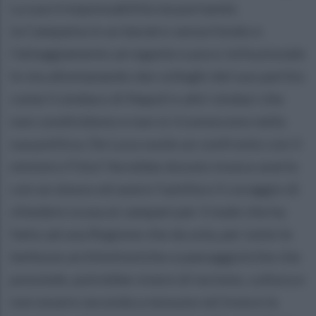
La sua irresponsabilità sta portando
la Campania in un baratro senza fondo e
l'atteggiamento arrogante e poco istituzionale
lo sta allontanando dai colleghi del suo partito
come il sindaco di Napoli e altri sindaci che
non condividono e non si riconoscono nella
sua politica. De Luca vuole un confronto con il
ministro Fitto? Avrebbe dovuto invece averlo
con se stesso ed avere l'umiltà e il coraggio di
chiedere scusa ai campani per il male che ha
fatto ad una Regione che da sola, per tutte le
bellezze architettoniche e paesaggistiche che
possiede, potrebbe vivere di turismo, cultura e
non essere seconda a nessuno ed invece la