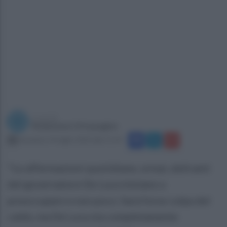
a cura di
Redazione Ottopagine
domenica 14 luglio 2024 alle 11:14
"Le affermazioni quotidiane, ormai, deliranti
del governatore De Luca iniziano a
preoccupare e non poco. Sarà forse colpa del
caldo, ma De Luca sta completamente