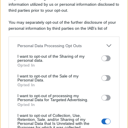
information utilized by us or personal information disclosed to
third parties prior to your opt-out.
You may separately opt-out of the further disclosure of your
personal information by third parties on the IAB’s list of
downstream participants.
Personal Data Processing Opt Outs
This information may also be disclosed by us to third parties
on the IAB’s List of Downstream Participants that may further
I want to opt-out of the Sharing of my
disclose it to other third parties.
personal data.
Opted In
Please note that this website/app uses one or more Google
services and may gather and store information including but
I want to opt-out of the Sale of my
Personal Data.
not limited to your visit or usage behaviour. You may click to
Opted In
grant or deny consent to Google and its third-party tags to
use your data for below specified purposes in below Google
I want to opt-out of processing my
consent section.
Personal Data for Targeted Advertising.
Opted In
I want to opt-out of Collection, Use,
Retention, Sale, and/or Sharing of my
Personal Data that Is Unrelated with the
Purposes for which it was collected.