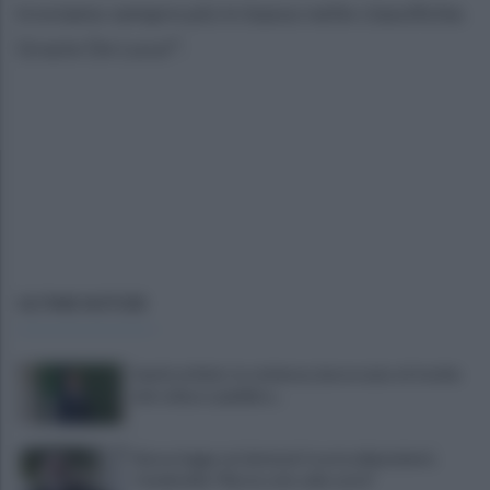
troviamo sempre più in basso nelle classifiche.
Grazie De Luca!".
ULTIME NOTIZIE
Sanità al bivio tra violenza, burocrazia e il rischio
del collasso pubblico...
Nuova legge sui detenuti tossicodipendenti,
Ciambriello:"Resta solo sulla carta"