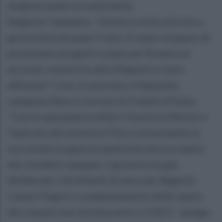
tergiversando la realtà della
Regione Campania . Ultima in tutto ed è lui a
governarla da quasi 9 anni. È stato incapace di
presentare progetti e piani per firmare un
accordo, mentre le altre Regioni si sono
allineate". Così, in una nota, il deputato
campano Marco Cerreto di Fratelli d'Italia.
"Con la spavalderia sfida il Governo Meloni e
l'operato del ministro Fitto e nonostante la
sua totale incapacità amministrativa ai danni
dei cittadini campani, il governo ha già
deliberato 1,8 miliardi di euro per Bagnoli,
Campi Flegrei e completamento delle opere
dei comuni non termina entro il 2023 - spiega -