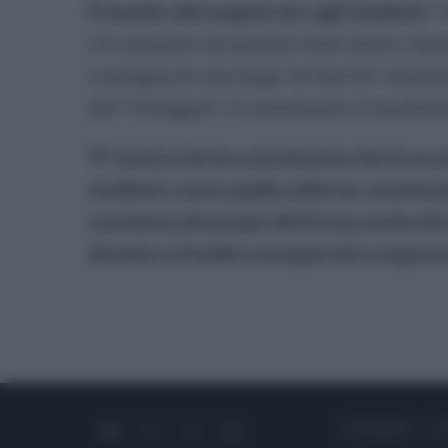
Il monito del magistrato agli studenti:
“S
circostanze non potete intervenire, denu
consegna di una targa “al merito” al pres
del "Villaggio", il commissario Caradonn
"E' nostra ferma convinzione che le occasi
studenti, come quella odierna, consent
coscienza dei propri diritti ma anche de
divenire cittadini consapevoli e responsa
CHI SIAMO
C