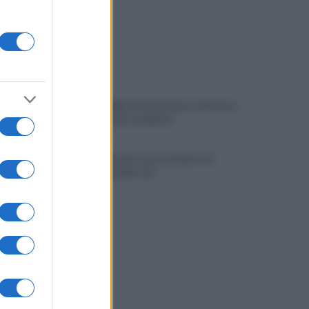
Viola l'obbligo di permanenza notturna:
arrestato dai carabinieri
Cesa: approvato assestamento di
bilancio e tariffe Tari