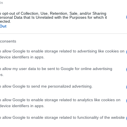
In
Giusto Nardi, ed il Presidente della Corte d'
.
o opt-out of Collection, Use, Retention, Sale, and/or Sharing
ersonal Data that Is Unrelated with the Purposes for which it
lected.
Out
 straordinario dell’ente calatino a controllo
ra nel circuito dei “Percorsi di Legalità”, un
consents
o di far incontrare studenti ed Istituzioni per
o allow Google to enable storage related to advertising like cookies on
tto delle regole per una sana convivenza".
evice identifiers in apps.
 ove erano presenti, tra gli altri, Andrea De
o allow my user data to be sent to Google for online advertising
, il Consigliere di Corte d’Appello di Napoli,
s.
izia di Stato, Francesco Giacquinto, il
to allow Google to send me personalized advertising.
e della Compagnia dei Carabinieri di
i Commissariato dell’Esercito di Maddaloni,
o allow Google to enable storage related to analytics like cookies on
evice identifiers in apps.
li e miliari.
o allow Google to enable storage related to functionality of the website
i Lucia Fortini, assessore alla scuola e alle