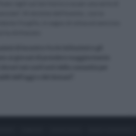
iate vigili sul territorio e se per una serie di
nciate”. Al termine dell'evento, con la
idente Forgillo, in segno di stima ed amicizia
a ha dichiarato:
oni di incontro fra le Istituzioni e gli
ano ai giovani di prendere maggiormente
i doveri nei confronti della comunità per
bili dell’oggi e del domani”.
ONTATTI
PUBBLICITÀ
LAVORA CON NOI
PRIVACY / COOKIE POLICY