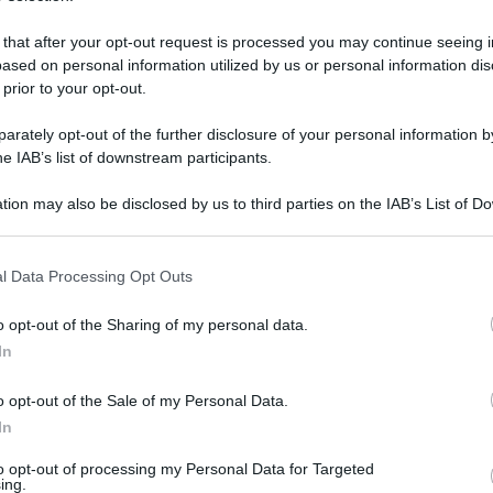
 that after your opt-out request is processed you may continue seeing i
ased on personal information utilized by us or personal information dis
 prior to your opt-out.
rately opt-out of the further disclosure of your personal information by
he IAB’s list of downstream participants.
tion may also be disclosed by us to third parties on the IAB’s List of 
 that may further disclose it to other third parties.
 that this website/app uses one or more Google services and may gath
l Data Processing Opt Outs
including but not limited to your visit or usage behaviour. You may click 
 to Google and its third-party tags to use your data for below specifi
 6 dicembre 2023 alle 15:38
o opt-out of the Sharing of my personal data.
ogle consent section.
In
 Eugenio Forgillo, pesidente della corte d’appello di
o opt-out of the Sale of my Personal Data.
In
ducazione ambientale”: questo il tema
to opt-out of processing my Personal Data for Targeted
 tra gli studenti delle Scuole Superiori del
ing.