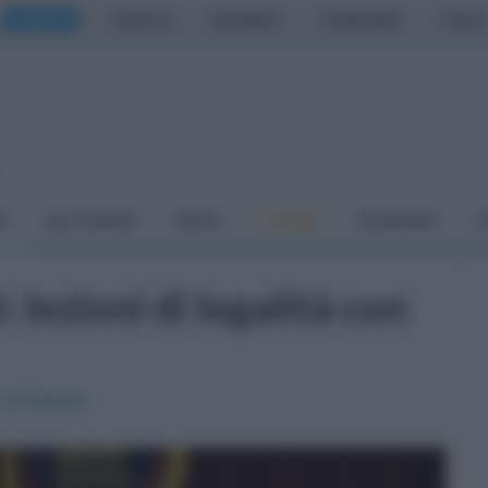
CASERTA
NAPOLI
SALERNO
CAMPANIA
ITALIA
o
À
DAI COMUNI
SPORT
CUCINA
ECONOMIA
C
: lezioni di legalità con
 di Napoli