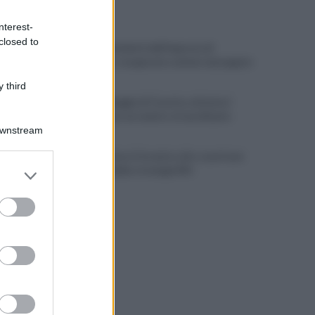
ULTIME NOTIZIE
nterest-
closed to
Scacco ai furbetti dell'imposta di
soggiorno: recuperate somme mai pagate
 third
Alba alla Reggia di Caserta, visitatori
triplicati per un evento straordinario
Downstream
Infrastrutture, Ferrante: alto casertano
er and store
al centro della strategia Mit
to grant or
ed purposes