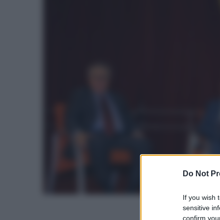
Do Not Pr
If you wish 
sensitive in
confirm your