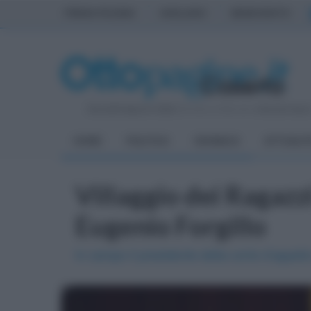
PRIMA PAGINA
AVELLINO
BENEVENTO
Giovedì 6 Agosto 2026
| Direttore Editoriale:
Antonio Sass
HOME
POLITICA
CRONACA
ATTUALIT
Villaggio dei Ragazzi
Eugenio Forgillo
In campo il presidente della corte d’appello