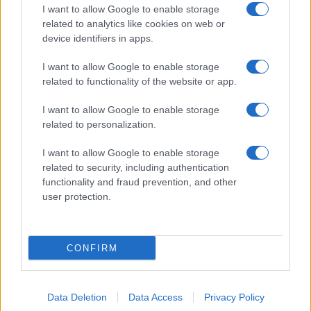
I want to allow Google to enable storage
related to analytics like cookies on web or
device identifiers in apps.
I want to allow Google to enable storage
related to functionality of the website or app.
I want to allow Google to enable storage
CHI SIAMO
CONTATTI
PUBBLICITÀ
LAVORA CON NOI
related to personalization.
PRIVACY / COOKIE POLICY
PREFERENZE PRIVACY
I want to allow Google to enable storage
OTTO CHANNEL
related to security, including authentication
functionality and fraud prevention, and other
user protection.
Registrazione del Tribunale di Avellino n. 331 del 23/11/1995
Iscritto al Registro degli Operatori di Comunicazione n. 37512
© Riproduzione Riservata – Ne è consentita esclusivamente una
CONFIRM
riproduzione parziale con citazione della fonte corretta
www.ottopagine.it
Data Deletion
Data Access
Privacy Policy