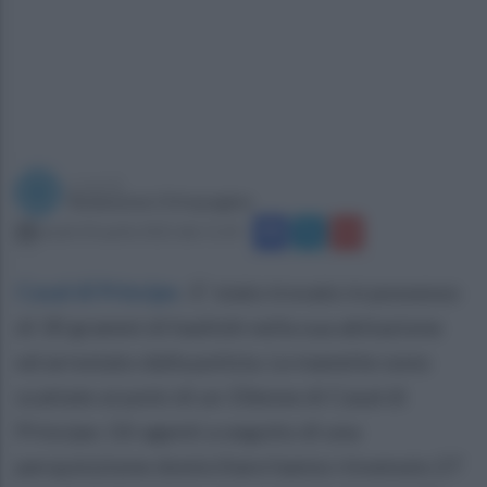
a cura di
Redazione Ottopagine
lunedì 18 aprile 2022 alle 11:20
Casal di Principe
.
E' stato trovato in possesso
di 30 grammi di hashish nella sua abitazione
ed arrestato dalla polizia. Le manette sono
scattate ai polsi di un 33enne di Casal di
Principe. Gli agenti a seguito di una
perquisizione domiciliare hanno rinvenuto 27