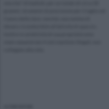
stecche” di hashish, per un totale di circa 30
grammi, strumenti di precisione per il taglio ed
il peso delle dosi, nonché, una somma di
denaro riconducibile all’attività di spaccio.
Inoltre in un'attività di sua proprietà sono
state sequestrate 4 slot machine illegali, non
collegate alla rete.
ULTIME NOTIZIE