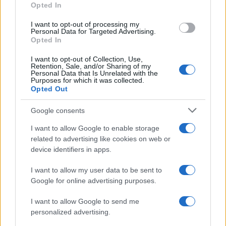
Opted In
grant or deny consent to Google and its third-party tags to
use your data for below specified purposes in below Google
I want to opt-out of processing my
consent section.
Personal Data for Targeted Advertising.
Opted In
I want to opt-out of Collection, Use,
Retention, Sale, and/or Sharing of my
Personal Data that Is Unrelated with the
Purposes for which it was collected.
Opted Out
Google consents
I want to allow Google to enable storage
related to advertising like cookies on web or
device identifiers in apps.
I want to allow my user data to be sent to
Google for online advertising purposes.
I want to allow Google to send me
personalized advertising.