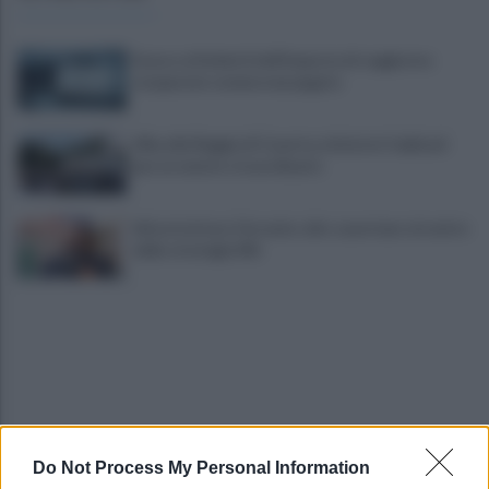
Scacco ai furbetti dell'imposta di soggiorno:
recuperate somme mai pagate
Alba alla Reggia di Caserta, visitatori triplicati
per un evento straordinario
Infrastrutture, Ferrante: alto casertano al centro
della strategia Mit
Do Not Process My Personal Information
Viola l'obbligo di permanenza notturna: