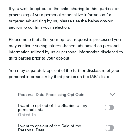
arrestato dai carabinieri
If you wish to opt-out of the sale, sharing to third parties, or
processing of your personal or sensitive information for
Cesa: approvato assestamento di bilancio e
targeted advertising by us, please use the below opt-out
tariffe Tari
section to confirm your selection.
Please note that after your opt-out request is processed you
may continue seeing interest-based ads based on personal
information utilized by us or personal information disclosed to
third parties prior to your opt-out.
You may separately opt-out of the further disclosure of your
personal information by third parties on the IAB’s list of
downstream participants.
Personal Data Processing Opt Outs
This information may also be disclosed by us to third parties
on the IAB’s List of Downstream Participants that may further
I want to opt-out of the Sharing of my
disclose it to other third parties.
personal data.
Opted In
Please note that this website/app uses one or more Google
services and may gather and store information including but
I want to opt-out of the Sale of my
Personal Data.
not limited to your visit or usage behaviour. You may click to