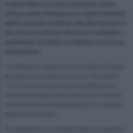
vederlo finire in carcere, in passato aveva
evitato anche di denunciare i maltrattamenti
subiti, restando in silenzio. Ma alla fine non ce
l'ha fatta e ha dovuto allertare i carabinieri, i
quali hanno arrestato un 43enne con l'accusa
di estorsione.
I carabinieri, a seguito di una richiesta d’aiuto
pervenuta sul numero di pronto intervento
“112”, sono intervenuti presso l’abitazione
della vittima dove hanno bloccato il 43enne
mentre infieriva violentemente nei confronti
della propria madre.
Gli immediati accertamenti hanno consentito