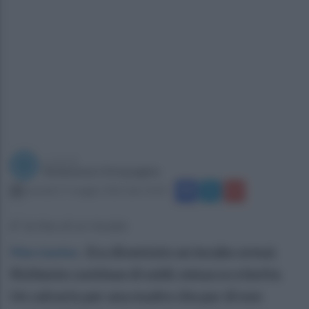
a cura di
Redazione Ottopagine
martedì 17 maggio 2022 alle 14:03
E' la fine di un incubo
Marcianise
.
Era diventato un incubo ormai.
Richieste continue di soldi, minacce e botte.
Un calvario per una madre che pur di non