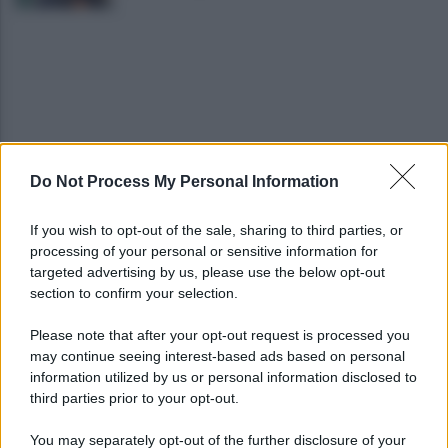
Do Not Process My Personal Information
Viola l'obbligo di permanenza notturna:
arrestato dai carabinieri
If you wish to opt-out of the sale, sharing to third parties, or
processing of your personal or sensitive information for
Cesa: approvato assestamento di bilancio e
targeted advertising by us, please use the below opt-out
tariffe Tari
section to confirm your selection.
Please note that after your opt-out request is processed you
may continue seeing interest-based ads based on personal
information utilized by us or personal information disclosed to
third parties prior to your opt-out.
You may separately opt-out of the further disclosure of your