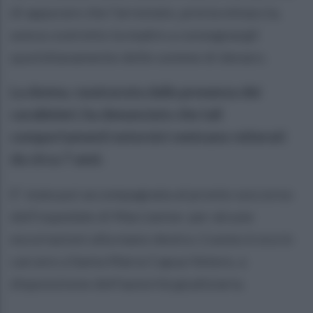
di appurare che l’arrestato, previa minaccia,
aveva costretto la madre a consegnargli
quotidianamente delle somme di denaro.
La donna, rassicurata dalla presenza dei
carabinieri, ha denunciato che tali
comportamenti estorsivi venivano reiterati
da circa 7 anni.
E' stata poi accompagnata al pronto soccorso
dell’ospedale di Marcianise per alcune
escoriazioni alla mano destra. L’uomo è ora in
carcere a Santa Maria Capua Vetere, a
disposizione dell'autorità giudiziaria.