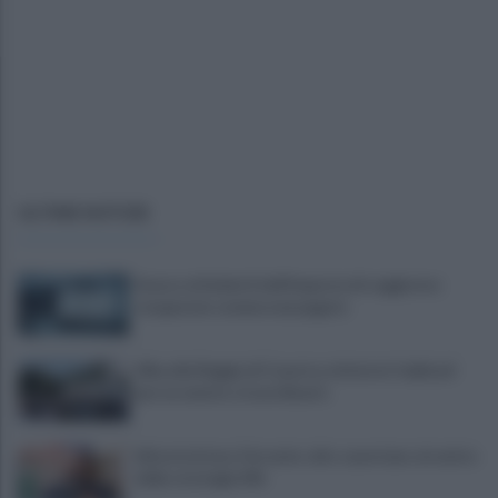
ULTIME NOTIZIE
Scacco ai furbetti dell'imposta di soggiorno:
recuperate somme mai pagate
Alba alla Reggia di Caserta, visitatori triplicati
per un evento straordinario
Infrastrutture, Ferrante: alto casertano al centro
della strategia Mit