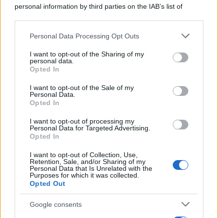
personal information by third parties on the IAB’s list of
downstream participants.
Personal Data Processing Opt Outs
This information may also be disclosed by us to third parties
on the IAB’s List of Downstream Participants that may further
I want to opt-out of the Sharing of my
disclose it to other third parties.
personal data.
Opted In
Please note that this website/app uses one or more Google
services and may gather and store information including but
I want to opt-out of the Sale of my
Personal Data.
not limited to your visit or usage behaviour. You may click to
Opted In
grant or deny consent to Google and its third-party tags to
use your data for below specified purposes in below Google
I want to opt-out of processing my
consent section.
Personal Data for Targeted Advertising.
Opted In
I want to opt-out of Collection, Use,
Retention, Sale, and/or Sharing of my
Personal Data that Is Unrelated with the
Purposes for which it was collected.
Opted Out
Google consents