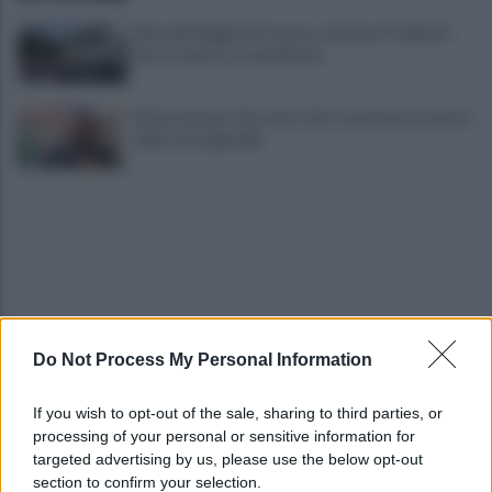
Alba alla Reggia di Caserta, visitatori triplicati
per un evento straordinario
Infrastrutture, Ferrante: alto casertano al centro
della strategia Mit
Do Not Process My Personal Information
Viola l'obbligo di permanenza notturna:
arrestato dai carabinieri
If you wish to opt-out of the sale, sharing to third parties, or
processing of your personal or sensitive information for
Cesa: approvato assestamento di bilancio e
targeted advertising by us, please use the below opt-out
tariffe Tari
section to confirm your selection.