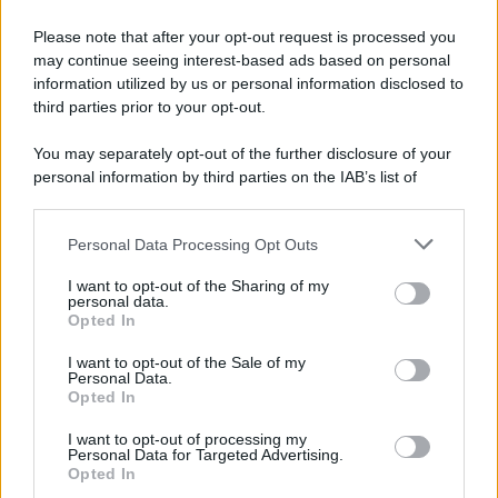
Please note that after your opt-out request is processed you
may continue seeing interest-based ads based on personal
information utilized by us or personal information disclosed to
third parties prior to your opt-out.
You may separately opt-out of the further disclosure of your
personal information by third parties on the IAB’s list of
downstream participants.
Personal Data Processing Opt Outs
This information may also be disclosed by us to third parties
on the IAB’s List of Downstream Participants that may further
I want to opt-out of the Sharing of my
disclose it to other third parties.
personal data.
Opted In
Please note that this website/app uses one or more Google
services and may gather and store information including but
I want to opt-out of the Sale of my
Personal Data.
not limited to your visit or usage behaviour. You may click to
Opted In
grant or deny consent to Google and its third-party tags to
use your data for below specified purposes in below Google
I want to opt-out of processing my
consent section.
Personal Data for Targeted Advertising.
Opted In