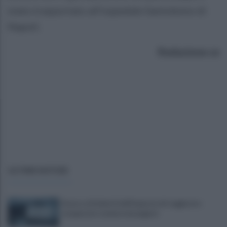
stato trasportato all’ospedale Santobono di
Napoli.
Redazione ce
ULTIME NOTIZIE
Scacco ai furbetti dell'imposta di soggiorno:
recuperate somme mai pagate