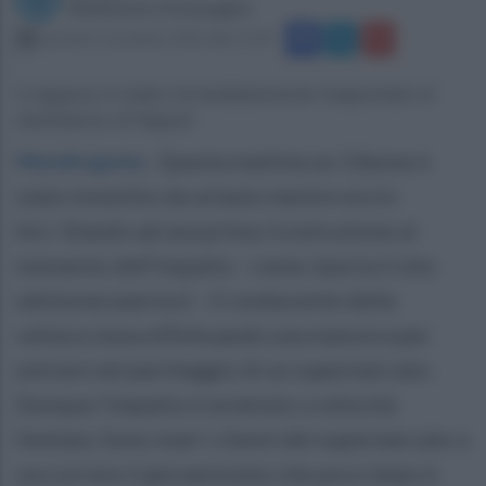
Redazione Ottopagine
martedì 1 novembre 2016 alle 11:49
Il ragazzo è stato immediatamente trasportato al
Santobono di Napoli
Mondragone
.
Questa mattina un 13enne è
stato investito da un’auto mentre era in
bici. Stando ad una prima ricostruzione al
momento dell’impatto - come riporta il sito
edizionecaserta.it - il conducente della
vettura stava effettuando una manovra per
entrare nel parcheggio di un supermercato.
Dunque l'impatto è avvenuto a velocità
limitata. Sono stati i clienti del supermercato a
soccorrere il giovanissimo che poco dopo è