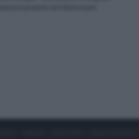
esenna è presente ed è Rinnoviamo
ONTATTI
PUBBLICITÀ
LAVORA CON NOI
PRIVACY / COOKIE POLICY