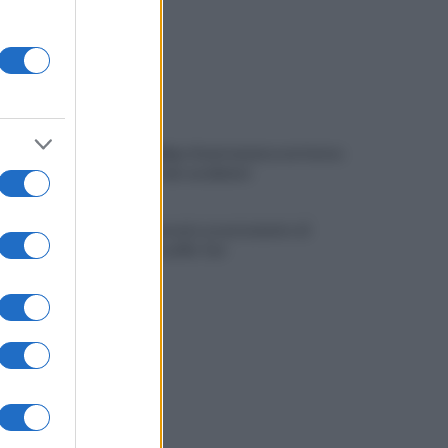
Viola l'obbligo di permanenza notturna:
arrestato dai carabinieri
Cesa: approvato assestamento di
bilancio e tariffe Tari