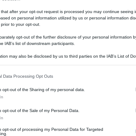
 that after your opt-out request is processed you may continue seeing i
ased on personal information utilized by us or personal information dis
 prior to your opt-out.
rately opt-out of the further disclosure of your personal information by
he IAB’s list of downstream participants.
tion may also be disclosed by us to third parties on the IAB’s List of 
 that may further disclose it to other third parties.
 that this website/app uses one or more Google services and may gath
l Data Processing Opt Outs
including but not limited to your visit or usage behaviour. You may click 
 to Google and its third-party tags to use your data for below specifi
 aprile 2024 alle 12:22
o opt-out of the Sharing of my personal data.
ogle consent section.
In
o opt-out of the Sale of my Personal Data.
Piazza A. Petrillo la lista Civica Rinnoviamo
In
ssandro Cirillo
, ha presentato ai cittadini i
to opt-out of processing my Personal Data for Targeted
onsigliere comunale.
ing.