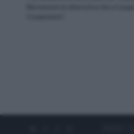
liberamente un alternativa che a Casap
Casapesenna”.
CHI SIAMO
C