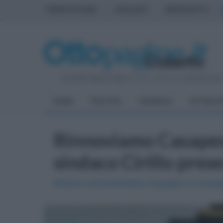
PRIMA PAGINA
AVELLINO
BENEVENTO
Venerdì 7 Agosto 2026
| Direttore Editoriale:
Antonio Sass
HOME
POLITICA
CRONACA
ATTUALIT
Rinnoviamo Casapes
sindaco Cirillo prese
Elezioni amministrative di giugno in Camp