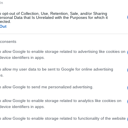
In
la presentazione ha registrato una notevole
o opt-out of Collection, Use, Retention, Sale, and/or Sharing
ersonal Data that Is Unrelated with the Purposes for which it
nza.
lected.
Out
ta la popolazione - afferma il candidato
consents
anno a comporre la nostra squadra, che la vedrà
o allow Google to enable storage related to advertising like cookies on
nistrative di giugno”.
evice identifiers in apps.
cuore di gioia - aggiunge Cirillo - e il mio e il
o allow my user data to be sent to Google for online advertising
s.
sempre più i giovani, che negli ultimi anni si
”.
to allow Google to send me personalized advertising.
ivolti a determinate persone dell’altro
o allow Google to enable storage related to analytics like cookies on
 candidato sindaco Cirillo sottolinea: “Non
evice identifiers in apps.
suno, e se hanno nemici li devono cercare
o allow Google to enable storage related to functionality of the website
ultras che fanno il tifo contro nessuno”.