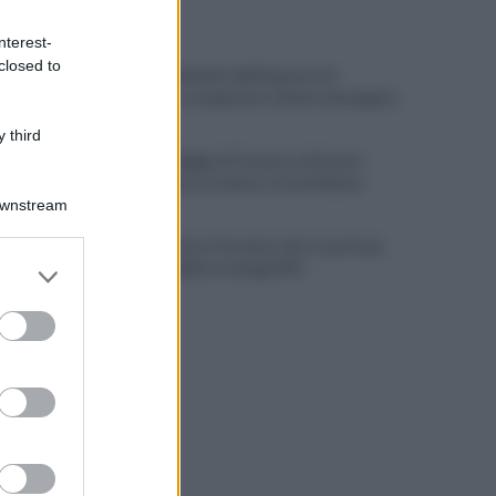
ULTIME NOTIZIE
nterest-
closed to
Scacco ai furbetti dell'imposta di
soggiorno: recuperate somme mai pagate
 third
Alba alla Reggia di Caserta, visitatori
triplicati per un evento straordinario
Downstream
Infrastrutture, Ferrante: alto casertano
er and store
al centro della strategia Mit
to grant or
ed purposes