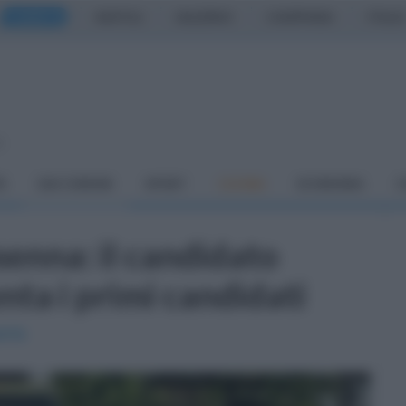
CASERTA
NAPOLI
SALERNO
CAMPANIA
ITALIA
o
À
DAI COMUNI
SPORT
CUCINA
ECONOMIA
C
enna: il candidato
nta i primi candidati
ania