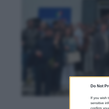
Do Not Pr
If you wish 
sensitive in
confirm your