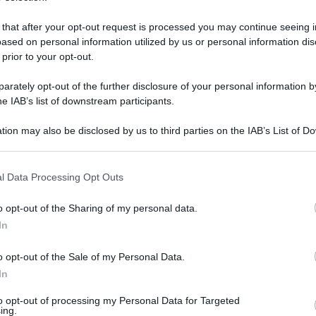
 that after your opt-out request is processed you may continue seeing i
ased on personal information utilized by us or personal information dis
 prior to your opt-out.
rately opt-out of the further disclosure of your personal information by
he IAB’s list of downstream participants.
tion may also be disclosed by us to third parties on the IAB’s List of 
 that may further disclose it to other third parties.
 that this website/app uses one or more Google services and may gath
l Data Processing Opt Outs
including but not limited to your visit or usage behaviour. You may click 
 to Google and its third-party tags to use your data for below specifi
o opt-out of the Sharing of my personal data.
 novembre 2022 alle 12:28
ogle consent section.
In
ti dell'estate”
o opt-out of the Sale of my Personal Data.
In
trare numeri importanti in Campania. Un trend
 Dopo i diversi sold out registrati la scorsa
to opt-out of processing my Personal Data for Targeted
ing.