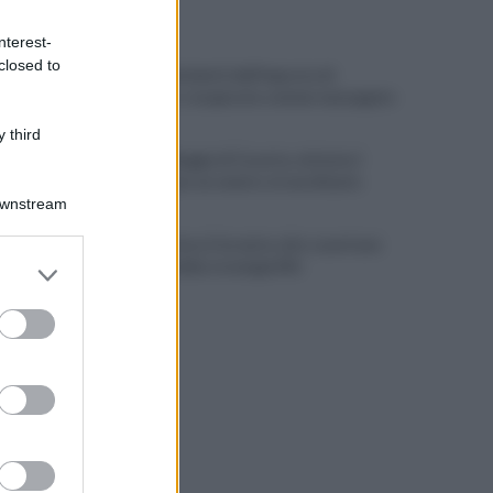
ULTIME NOTIZIE
nterest-
closed to
Scacco ai furbetti dell'imposta di
soggiorno: recuperate somme mai pagate
 third
Alba alla Reggia di Caserta, visitatori
triplicati per un evento straordinario
Downstream
Infrastrutture, Ferrante: alto casertano
er and store
al centro della strategia Mit
to grant or
ed purposes