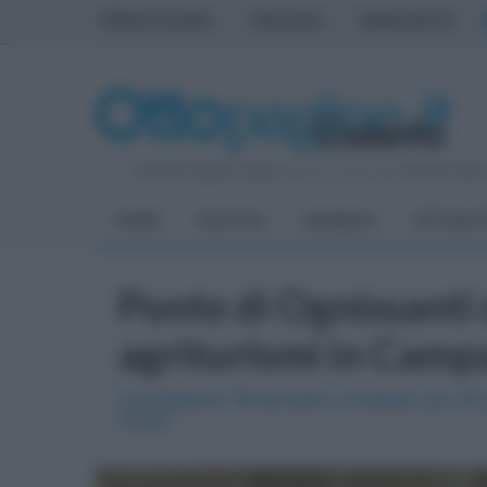
PRIMA PAGINA
AVELLINO
BENEVENTO
Venerdì 7 Agosto 2026
| Direttore Editoriale:
Antonio Sass
HOME
POLITICA
CRONACA
ATTUALIT
Ponte di Ognissanti
agriturismi in Camp
Il presidente Terranostra Lombardi: più 35
rincari