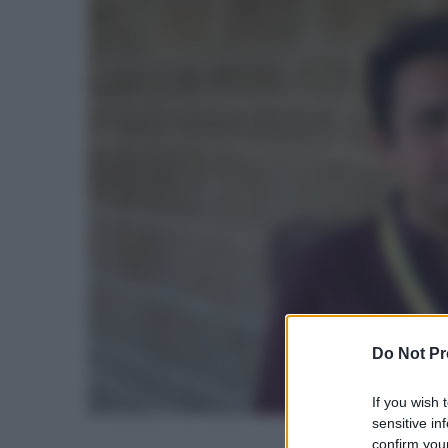
Do Not Pr
If you wish 
sensitive in
confirm your