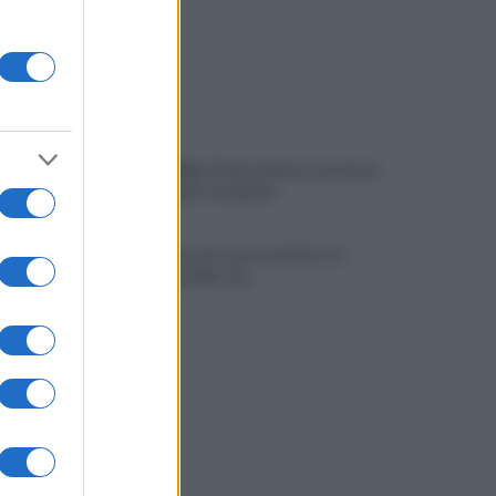
Viola l'obbligo di permanenza notturna:
arrestato dai carabinieri
Cesa: approvato assestamento di
bilancio e tariffe Tari