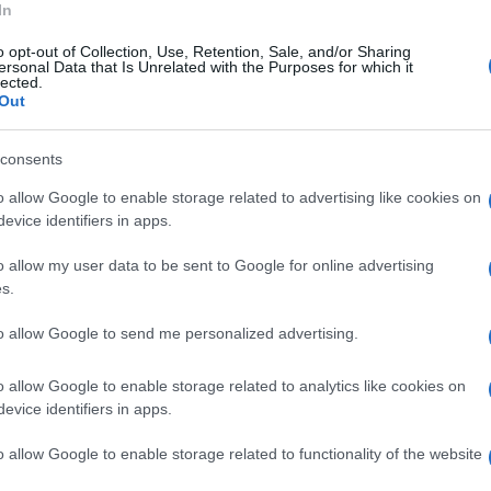
nissanti in tanti hanno scelto la proposta
In
le giornate di festa all'aria aperta tra la
o opt-out of Collection, Use, Retention, Sale, and/or Sharing
ersonal Data that Is Unrelated with the Purposes for which it
one.
“Parliamo di un più 35 per cento di
lected.
Out
, spiega Manuel Lombardi, presidente
a
che riunisce gli agriturismi Campagna
consents
i un paesaggio straordinario, della natura e
o allow Google to enable storage related to advertising like cookies on
venta determinante per i più piccoli”, spiega
evice identifiers in apps.
o allow my user data to be sent to Google for online advertising
s.
to allow Google to send me personalized advertising.
he per il turismo gastronomico: “L'estate ha
o allow Google to enable storage related to analytics like cookies on
co che è stato quasi come quello invernale.
evice identifiers in apps.
o allow Google to enable storage related to functionality of the website