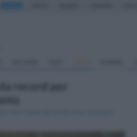
CASERTA
NAPOLI
SALERNO
CAMPANIA
ITALIA
o
À
DAI COMUNI
SPORT
CUCINA
ECONOMIA
C
 da record per
ania
 per cento rispetto allo scorso anno, ma pesano