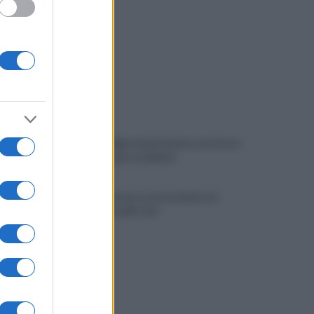
Viola l'obbligo di permanenza notturna:
arrestato dai carabinieri
Cesa: approvato assestamento di
bilancio e tariffe Tari