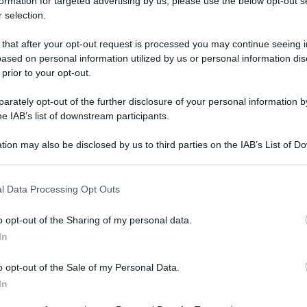
formation for targeted advertising by us, please use the below opt-out s
 selection.
 that after your opt-out request is processed you may continue seeing i
ased on personal information utilized by us or personal information dis
 prior to your opt-out.
rately opt-out of the further disclosure of your personal information by
he IAB’s list of downstream participants.
tion may also be disclosed by us to third parties on the IAB’s List of 
 that may further disclose it to other third parties.
 that this website/app uses one or more Google services and may gath
l Data Processing Opt Outs
including but not limited to your visit or usage behaviour. You may click 
21 luglio 2024 alle 10:41
 to Google and its third-party tags to use your data for below specifi
o opt-out of the Sharing of my personal data.
ogle consent section.
In
gli arrivi di
Matteo Falasca
,
Sebastiano
zino sinistro classe 2004, campione d'Italia
o opt-out of the Sale of my Personal Data.
tato dai neroverdi a titolo definitivo con
In
di riscatto, invece, per l'arrivo di Bianchi,