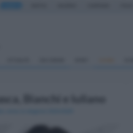
CASERTA
NAPOLI
SALERNO
CAMPANIA
ITALIA
o
ATTUALITÀ
DAI COMUNI
SPORT
CUCINA
ECO
sca, Bianchi e Iuliano
oblu verso la stagione 2024/2025