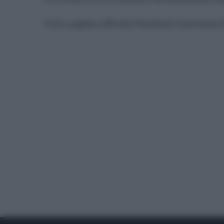
Foto:
pagina ufficiale Facebook Casertana F