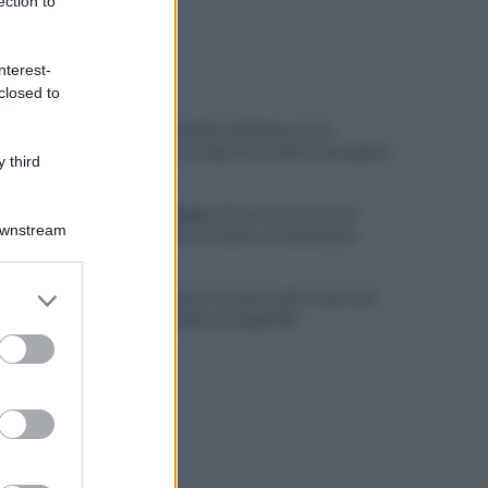
ection to
ULTIME NOTIZIE
nterest-
closed to
Scacco ai furbetti dell'imposta di
soggiorno: recuperate somme mai pagate
 third
Alba alla Reggia di Caserta, visitatori
Downstream
triplicati per un evento straordinario
er and store
Infrastrutture, Ferrante: alto casertano
to grant or
al centro della strategia Mit
ed purposes