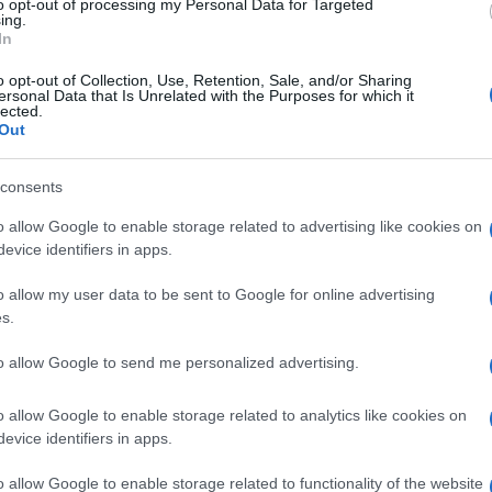
to opt-out of processing my Personal Data for Targeted
ing.
nnale con Iuliano, attaccante classe 2004.
In
o opt-out of Collection, Use, Retention, Sale, and/or Sharing
ersonal Data that Is Unrelated with the Purposes for which it
lected.
curata le prestazioni sportive del
Out
ossoblu a titolo definitivo dal Sassuolo con
consents
asse 2004, è cresciuto nel vivaio della Roma
o allow Google to enable storage related to advertising like cookies on
i giallorosse fino a diventare perno della
evice identifiers in apps.
to al Sassuolo con cui ha conquistato lo
o allow my user data to be sent to Google for online advertising
oprio la Roma e siglando la prima rete del 3-0
s.
i d’Italia. 'Non vedevo l’ora di fare il salto
to allow Google to send me personalized advertising.
ello scudetto Primavera ero pronto per questa
termi in mostra e misurarmi nel calcio dei
o allow Google to enable storage related to analytics like cookies on
evice identifiers in apps.
 è ancora più affascinante. Mi sono trovato
 e sono convinto che potremo fare bene'".
o allow Google to enable storage related to functionality of the website