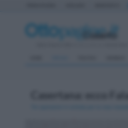
PRIMA PAGINA
AVELLINO
BENEVENTO
Sabato 8 Agosto 2026
| Direttore Editoriale:
Antonio Sass
HOME
SPECIALI
POLITICA
CRONACA
Casertana: ecco Fala
Tre operazioni in entrata per la rosa ross