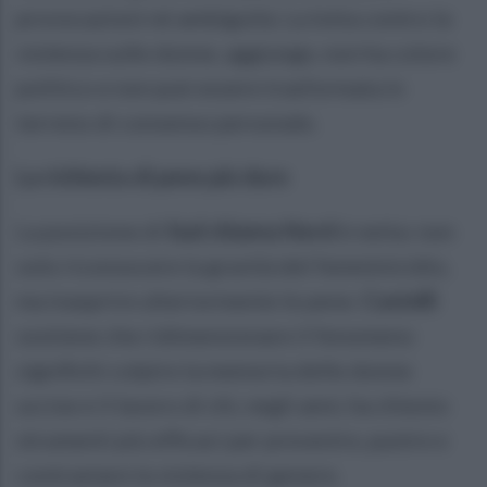
provocazioni né ambiguità. La lotta contro la
violenza sulle donne, aggiunge, non ha colore
politico e non può essere trasformata in
terreno di consenso personale.
La richiesta di pene più dure
La posizione di
Sud chiama Nord
è netta: non
solo riconoscere la gravità del femminicidio,
ma inasprire ulteriormente le pene.
Castelli
sostiene che ridimensionare il fenomeno
significhi colpire la memoria delle donne
uccise e il lavoro di chi, negli anni, ha chiesto
strumenti più efficaci per prevenire, punire e
contrastare la violenza di genere.