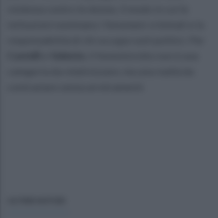
violenza contro le donne, il modo in cui le
istituzioni nominano i fenomeni criminali e la
responsabilità di chi occupa ruoli politici. Per
Castelli
e
Valente
, il femminicidio non è una
categoria da relativizzare, ma una realtà da
contrastare senza arretramenti.
ULTIME NOTIZIE