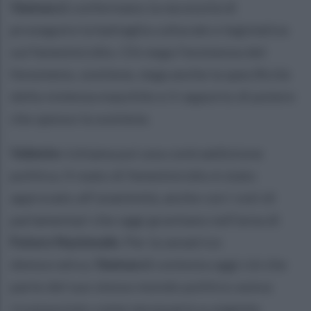
Vannacci
confermano la necessità di
proseguire la battaglia culturale e legislativa
sul femminicidio. Chi nega l’esistenza del
fenomeno, sostiene, nega anche la specificità
della violenza maschile e il rapporto di potere
che spesso la sostiene.
Valente
richiama poi una contraddizione
politica. Il reato di femminicidio è stato
approvato all’unanimità, anche con i voti di
parlamentari che oggi gravitano nell’area di
Futuro Nazionale
. Per la senatrice
democratica,
Vannacci
contesta oggi ciò che
parte del suo stesso mondo politico aveva
riconosciuto come necessario e urgente.