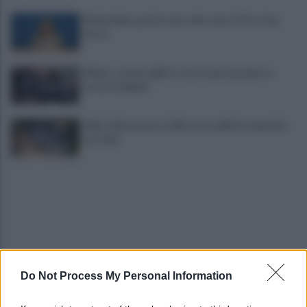
Melonellum, parità solo sulla carta. Il Pd: «Una
farsa»
Milano, cinque vigili in carcere per peculato e
arresto illegale
Villa Celimontana, riaffiora un edificio imperiale
sul Celio
Do Not Process My Personal Information
Papa Leone XIV ad Assisi: bagno di folla al GO!
Franciscan Youth Meeting