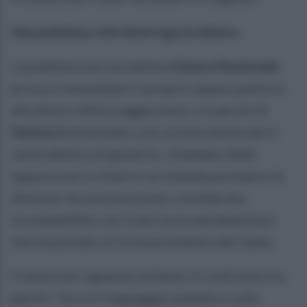
Una polemica che interroga la destra
La polemica arriva mentre
Futuro Nazionale
prova a consolidare il proprio spazio politico
alla destra della maggioranza. Le parole di
Vannacci
diventano così un test anche per il
centrodestra di governo, chiamato dalle
opposizioni a chiarire se intenda prendere le
distanze da una posizione considerata
incompatibile con il percorso parlamentare
che ha portato al riconoscimento del reato.
Il tema non riguarda soltanto il confronto tra
partiti. Tocca il linguaggio pubblico sulla