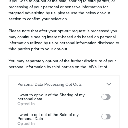
If you wish to opt-out of the sale, sharing to third parties, or
processing of your personal or sensitive information for
È morto Francesco Guccini, aveva 86 anni
targeted advertising by us, please use the below opt-out
section to confirm your selection.
Please note that after your opt-out request is processed you
may continue seeing interest-based ads based on personal
information utilized by us or personal information disclosed to
third parties prior to your opt-out.
You may separately opt-out of the further disclosure of your
personal information by third parties on the IAB’s list of
downstream participants.
Personal Data Processing Opt Outs
This information may also be disclosed by us to third parties
on the IAB’s List of Downstream Participants that may further
I want to opt-out of the Sharing of my
disclose it to other third parties.
personal data.
Opted In
Please note that this website/app uses one or more Google
services and may gather and store information including but
I want to opt-out of the Sale of my
Personal Data.
not limited to your visit or usage behaviour. You may click to
Opted In
grant or deny consent to Google and its third-party tags to