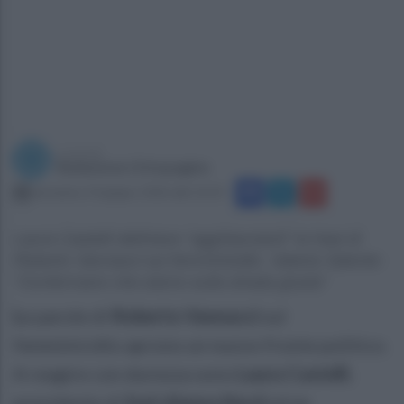
a cura di
Redazione Ottopagine
domenica 14 giugno 2026 alle 16:33
Laura Castelli definisce “agghiaccianti” le frasi di
Roberto Vannacci sul femminicidio. Valeria Valente:
“Confermano che siamo sulla strada giusta”
L
e parole di
Roberto Vannacci
sul
femminicidio aprono un nuovo fronte politico.
A reagire con durezza sono
Laura Castelli
,
presidente di
Sud chiama Nord
ed ex