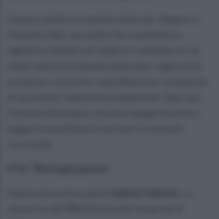
Il punto politico è anche culturale. Negare il
femminicidio, secondo l’ex viceministra,
significa rifiutare di vedere il contesto in cui
molti omicidi di donne maturano: rapporti di
possesso, controllo, sopraffazione, incapacità
di accettare l’autonomia femminile. Non una
formula ideologica, ma una categoria utile a
leggere una dinamica sociale e criminale
ricorrente.
Il Pd: “Battaglia giusta”
Dalla stessa linea parte
Valeria Valente
. La
senatrice del
Pd
afferma che le parole di