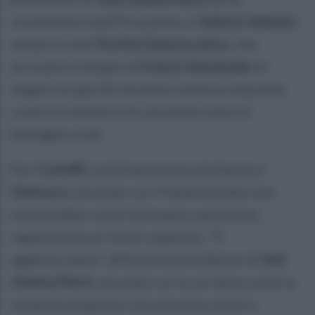
viceministra dell’Economia, e
Valeria Valente
,
senatrice del
Partito Democratico
, che
accusano il leader di
Futuro Nazionale
di
negare la specificità della violenza maschile
contro le donne e di cancellare anni di
battaglie civili.
Per
Castelli
, la dichiarazione attribuita a
Vannacci
, secondo cui il femminicidio non
esisterebbe come fenomeno autonomo,
rappresenta un limite superato. “È
agghiacciante”, afferma la presidente di
Sud
chiama Nord
, secondo cui su un tema come la
violenza di genere non possono esserci