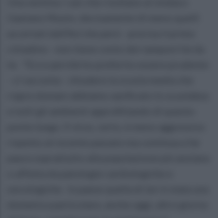
Una ventina i casi che risultano al sindaco
Gaetano Musto, decisamente di meno quelli
accertati dall'Asl che però - precisa il primo
cittadino - non tiene conto dei tamponi fai da
te. "Ecco perchè ho preferito essere prudente
- ci racconta - chiudere la scuola media che
riapre domani abbiamo sanificato lo scuolabus
e tutti gli ambienti approfittando di questo
ponte lungo. Il virus, certo, è meno aggressivo
rispetto al recente passato ma continua a far
paura soprattutto alla popolazione più anziana
o affetta da patologie cardiologiche e
oncologiche. In paese quella di ieri è stata una
domenica particolare, anche oggi, altro giorno