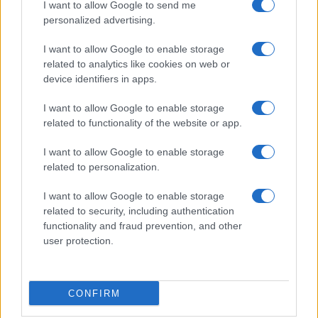
I want to allow Google to send me
personalized advertising.
I want to allow Google to enable storage
related to analytics like cookies on web or
device identifiers in apps.
I want to allow Google to enable storage
related to functionality of the website or app.
I want to allow Google to enable storage
CHI SIAMO
CONTATTI
PUBBLICITÀ
LAVORA CON NOI
related to personalization.
PRIVACY / COOKIE POLICY
PREFERENZE PRIVACY
I want to allow Google to enable storage
OTTO CHANNEL
related to security, including authentication
functionality and fraud prevention, and other
user protection.
Registrazione del Tribunale di Avellino n. 331 del 23/11/1995
Iscritto al Registro degli Operatori di Comunicazione n. 37512
© Riproduzione Riservata – Ne è consentita esclusivamente una
CONFIRM
riproduzione parziale con citazione della fonte corretta