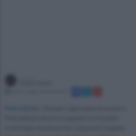
a cura di
Angelo Giuliani
lunedì 1 maggio 2023 alle 19:13
Pietradefusi
.
Domani riapriranno le scuole a
Pietradefusi dove è scoppiato un focolaio
covid dopo alcune prime comunioni in paese.