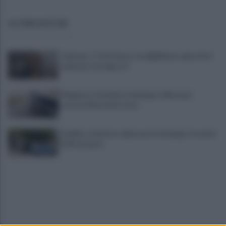
ULTIME NOTIZIE
Cipriano: "I The Kolors con BigMama e gli artisti
irpini per il 16 agosto"
Mugnano, Omicidio Colalongo: il Riesame
scarcera Bernando Cava
Avellino, il mistero della morte di Sergio: la verità
dall'autopsia