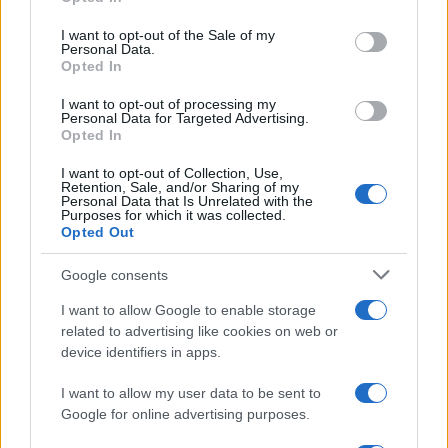
Please note that this website/app uses one or more Google
services and may gather and store information including but
I want to opt-out of the Sale of my
Personal Data.
not limited to your visit or usage behaviour. You may click to
Opted In
grant or deny consent to Google and its third-party tags to
use your data for below specified purposes in below Google
I want to opt-out of processing my
consent section.
Personal Data for Targeted Advertising.
Opted In
I want to opt-out of Collection, Use,
Retention, Sale, and/or Sharing of my
Personal Data that Is Unrelated with the
Purposes for which it was collected.
Opted Out
Google consents
I want to allow Google to enable storage
related to advertising like cookies on web or
device identifiers in apps.
I want to allow my user data to be sent to
Google for online advertising purposes.