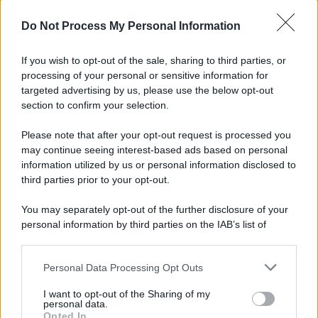
Do Not Process My Personal Information
È ufficiale, accordo chiuso: Ferragosto ad Avellino
con BigMama e The Kolors
If you wish to opt-out of the sale, sharing to third parties, or
processing of your personal or sensitive information for
Addio a Giuseppe Marchioro: allenò l'Avellino in
targeted advertising by us, please use the below opt-out
Serie A nel 1982
section to confirm your selection.
Please note that after your opt-out request is processed you
may continue seeing interest-based ads based on personal
information utilized by us or personal information disclosed to
third parties prior to your opt-out.
You may separately opt-out of the further disclosure of your
personal information by third parties on the IAB’s list of
downstream participants.
Personal Data Processing Opt Outs
This information may also be disclosed by us to third parties
on the IAB’s List of Downstream Participants that may further
I want to opt-out of the Sharing of my
disclose it to other third parties.
personal data.
Opted In