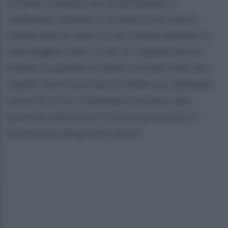
di festa, complice per la verità pure il
maltempo, di gente in strada ce n'era poca.
Dentecane ha avuto le sue vittime durante la
fase peggiore del Covid-19. Ognuno qui ha
pianto un parente un amico una persona cara.
Quelle morti sono ancora dolorose: abbiamo
perso Di Iorio e Tommaso Acernese, due
persone conosciute in tutta la provincia, li
porteremo sempre nel cuore".