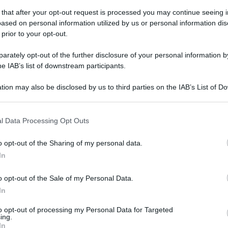
tedì 4 agosto, in Campania
 that after your opt-out request is processed you may continue seeing i
ased on personal information utilized by us or personal information dis
 prior to your opt-out.
edì 3 agosto 2026
sta di Santa Maria del Soccorso, tante
rately opt-out of the further disclosure of your personal information by
torità sul palco di Castelfranci
he IAB’s list of downstream participants.
tion may also be disclosed by us to third parties on the IAB’s List of 
ntervenuto anche il presidente di Anacomi, l'avvocato
 that may further disclose it to other third parties.
onio Della Porta
 that this website/app uses one or more Google services and may gath
l Data Processing Opt Outs
including but not limited to your visit or usage behaviour. You may click 
 to Google and its third-party tags to use your data for below specifi
o opt-out of the Sharing of my personal data.
ogle consent section.
enica 2 agosto 2026
In
ltempo, scatta l'allerta meteo: in
rivo fulmini e grandinate
o opt-out of the Sale of my Personal Data.
In
viso è valido su tutta la Campania
to opt-out of processing my Personal Data for Targeted
ing.
In