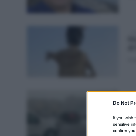
mar
Mo
di
Il r
mar
Ma
Do Not Pr
Ca
If you wish 
d'
sensitive in
confirm your
Alle