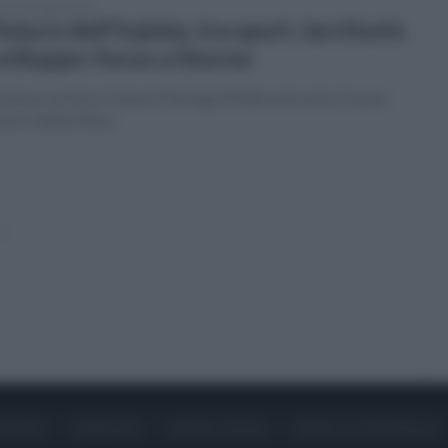
erdì 31 luglio 2026
 futuro dell'Irpinia, tra sport, territorio
sviluppo: focus a Sturno
irettore di Otto Channel Pierluigi Melillo intervista Fausto
one e Nello Pizza
»
ONTATTI
PUBBLICITÀ
LAVORA CON NOI
PRIVACY / COOKIE POLICY