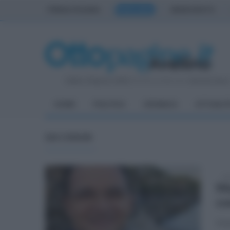
PRIMA PAGINA
AVELLINO
BENEVENTO
Sabato 8 Agosto 2026
| Direttore Editoriale:
Antonio Sass
HOME
POLITICA
CRONACA
ATTUALIT
DAI COMUNI
sab
Mo
co
Dol