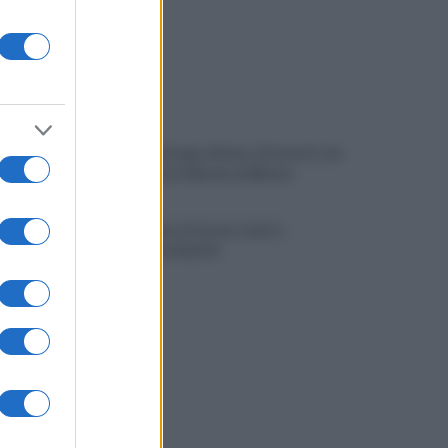
Spaccio di droga a Roma, 13 arresti: nei
guai anche un 26enne avellinese
Tariq Owens è il nuovo centro
dell'Avellino Basket