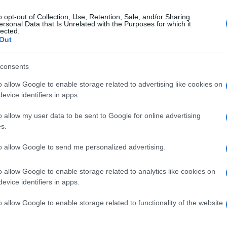
o opt-out of Collection, Use, Retention, Sale, and/or Sharing
ersonal Data that Is Unrelated with the Purposes for which it
enica 2 agosto 2026
lected.
ss Irpinia: grande attesa a Sturno per
Out
evento clou dell’estate
consents
re gli onori di casa sarà il sindaco Vito Di Leo
o allow Google to enable storage related to advertising like cookies on
evice identifiers in apps.
o allow my user data to be sent to Google for online advertising
s.
erdì 31 luglio 2026
anuele Filiberto di Savoia a Sturno: è
to allow Google to send me personalized advertising.
 paradiso questa terra, complimenti
o allow Google to enable storage related to analytics like cookies on
giato di una targa sugli spalti del Castagneto a
evice identifiers in apps.
lusione del ritiro del Savoia a Casa Reale
o allow Google to enable storage related to functionality of the website