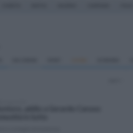
CASERTA
NAPOLI
SALERNO
CAMPANIA
ITALIA
o
À
DAI COMUNI
SPORT
CUCINA
ECONOMIA
C
pagina 1
ato 8 agosto 2026
ntoro, addio a Gerardo Caruso:
munità in lutto
ore e cordoglio nel montorese