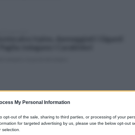
tedì 4 agosto 2026
ntecalvo Irpino, danneggiati i Giganti
 Paglia: indagano i Carabinieri
aid vandalico, le parole del sindaco
tedì 4 agosto 2026
ltempo, torna l'allerta meteo in
ocess My Personal Information
mpania: rischio frane e bombe
to opt-out of the sale, sharing to third parties, or processing of your per
acqua
formation for targeted advertising by us, please use the below opt-out s
 selection.
rta meteo di colore giallo valida dalle 13 alle 21 di oggi,