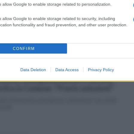
o allow Google to enable storage related to personalization.
erdì 31 luglio 2026
sualdo: un viaggio dove la fantasia
o allow Google to enable storage related to security, including
contra l’inclusione
cation functionality and fraud prevention, and other user protection.
spettacolo scritto e diretto da Katia Cogliano
CONFIRM
Data Deletion
Data Access
Privacy Policy
erdì 31 luglio 2026
ellino, emergenza idrica in Carcere,
rtice in Comune: "Presto soluzioni"
llo (Libertas Ets): più tutele per i detenuti per i loro diritti
nziali