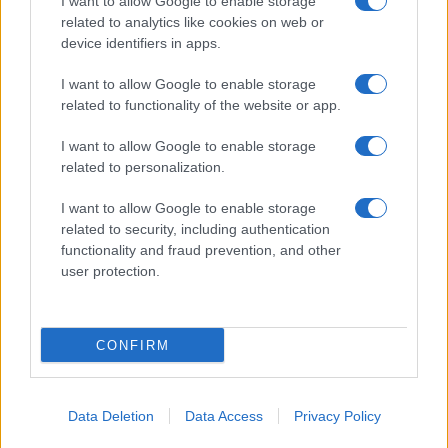
I want to allow Google to enable storage
related to analytics like cookies on web or
device identifiers in apps.
I want to allow Google to enable storage
related to functionality of the website or app.
I want to allow Google to enable storage
CHI SIAMO
CONTATTI
PUBBLICITÀ
LAVORA CON NOI
related to personalization.
PRIVACY / COOKIE POLICY
PREFERENZE PRIVACY
I want to allow Google to enable storage
OTTO CHANNEL
related to security, including authentication
functionality and fraud prevention, and other
user protection.
Registrazione del Tribunale di Avellino n. 331 del 23/11/1995
Iscritto al Registro degli Operatori di Comunicazione n. 37512
© Riproduzione Riservata – Ne è consentita esclusivamente una
CONFIRM
riproduzione parziale con citazione della fonte corretta
www.ottopagine.it
Data Deletion
Data Access
Privacy Policy