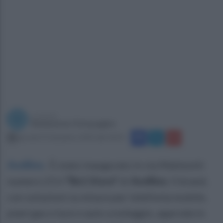
a cura di
Redazione Ottopagine
giovedì 19 dicembre 2024 alle 18:54
Avellino
.
È stato inaugurato in via Matteotti
numero 23 il
"Be1 Store"
di
Avellino
. Il brand,
con soluzioni su misura per telefonia mobile,
piani gas e luce e auto a noleggio, approda in