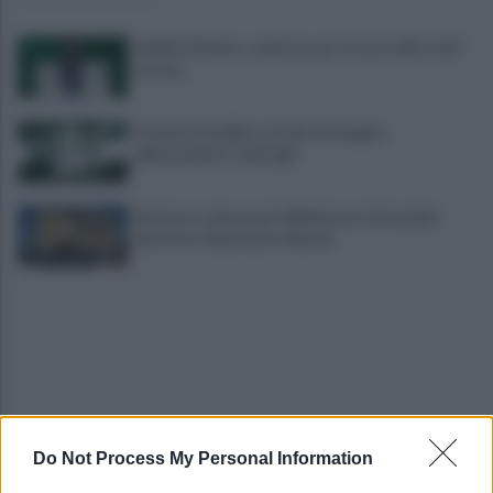
Avellino Basket: conferma per Curcio nello staff
tecnico
Scandone Avellino, via alla campagna
abbonamenti: i dettagli
Montoro, ruba quasi 130mila euro di energia
elettrica: denunciato 65enne
Do Not Process My Personal Information
Maltempo, oggi pomeriggio scatta l'allerta
meteo: in arrivo fulmini e grandine