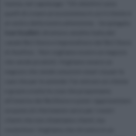
Irpinia, nel capoluogo: "Gli obiettivi sono
quelli di creare un ecosistema in cui il cliente è
al centro della nostra attenzione. - ha spiegato
Ivan Scudieri
, direttore vendite Italia del
canale Be1 Store e imprenditore del Be1 Store
di Avellino - Non vogliamo essere un negozio
che vende prodotti. Vogliamo essere un
negozio che vende soluzioni smart sia per le
case che per le aziende. Far entrare un cliente
e grazie a tutte le cose che proponiamo
all'interno del Be1Store e poter rappresentare
un punto di riferimento serio per i nostri
clienti che non chiamiamo clienti, ma
sostenitori. Vogliamo che chi entra in un