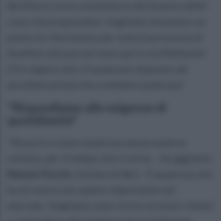
Be1Store sia un sostenitore del brand e delle
cose che proponiamo. Vogliamo diventare un
punto di riferimento per tutta la provincia di
Avellino che può arrivare qui in via Matteotti
23 e sapere che c'è qualcuno disposto ad
ascoltare prima che a vendere qualcosa".
"Rispondiamo alle esigenze di
quotidianità"
"Riuscire a usare qualcosa senza esserne
schiavo, per il tempo che ti serve. - ha aggiunto
Nunzio Puccio
, titolare di Be1 - È qualcosa che
ha di nuovo uno spazio importante nel
mercato. Vogliamo stare vicino ai nostri clienti
e rispondere alle esigenze di quotidianità