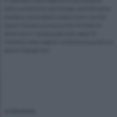
nella connettività, nell'energia, nell'efficienza
energica, nei prodotti a basso costo, ma che
hanno ricevuto una nuova vita. All'interno
dello store ci saranno persone capaci di
rimettere nelle migliori condizioni possibili un
bene e ridargli vita".
ULTIME NOTIZIE