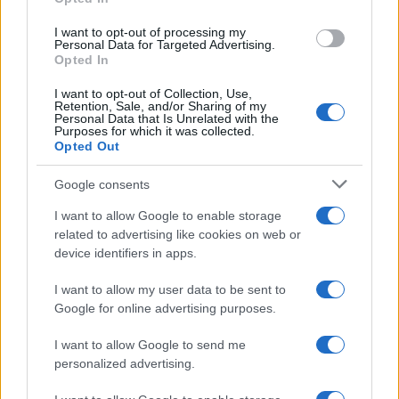
grant or deny consent to Google and its third-party tags to
use your data for below specified purposes in below Google
I want to opt-out of processing my
consent section.
Personal Data for Targeted Advertising.
Opted In
I want to opt-out of Collection, Use,
Retention, Sale, and/or Sharing of my
Personal Data that Is Unrelated with the
Purposes for which it was collected.
Opted Out
Google consents
I want to allow Google to enable storage
related to advertising like cookies on web or
device identifiers in apps.
I want to allow my user data to be sent to
Google for online advertising purposes.
I want to allow Google to send me
personalized advertising.