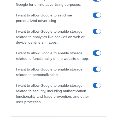
Google for online advertising purposes.
I want to allow Google to send me
personalized advertising.
I want to allow Google to enable storage
related to analytics like cookies on web or
device identifiers in apps.
I want to allow Google to enable storage
related to functionality of the website or app.
I want to allow Google to enable storage
CHI SIAMO
CONTATTI
PUBBLICITÀ
LAVORA CON NOI
related to personalization.
PRIVACY / COOKIE POLICY
PREFERENZE PRIVACY
I want to allow Google to enable storage
OTTO CHANNEL
related to security, including authentication
functionality and fraud prevention, and other
user protection.
Registrazione del Tribunale di Avellino n. 331 del 23/11/1995
Iscritto al Registro degli Operatori di Comunicazione n. 37512