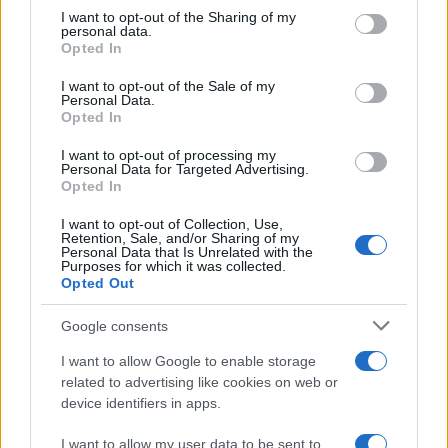
on the IAB’s List of Downstream Participants that may further
I want to opt-out of the Sharing of my
disclose it to other third parties.
personal data.
Opted In
Please note that this website/app uses one or more Google
services and may gather and store information including but
I want to opt-out of the Sale of my
Personal Data.
not limited to your visit or usage behaviour. You may click to
Opted In
grant or deny consent to Google and its third-party tags to
use your data for below specified purposes in below Google
I want to opt-out of processing my
consent section.
Personal Data for Targeted Advertising.
Opted In
I want to opt-out of Collection, Use,
Retention, Sale, and/or Sharing of my
Personal Data that Is Unrelated with the
Purposes for which it was collected.
Opted Out
Google consents
I want to allow Google to enable storage
related to advertising like cookies on web or
device identifiers in apps.
I want to allow my user data to be sent to