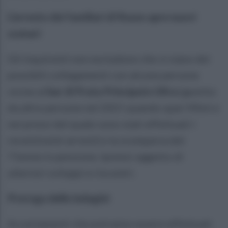
L’arresto dei familiari di Russo apre nuovi
scenari
Gli inquirenti non escludono che vi siano dei
possibili collegamenti con alcune persone
vicine al
bar di Prata Principato
Ultra
(gestito
da altre persone nel 2021 quando sparì Mimì e
nei pressi del quale sono stati effettuati i
recentissimi arresti) e la scomparsa del
71enne in pensione. Ipotesi oggetto di
ulteriori sviluppi e riscontri.
Proroga delle indagini
Accertamenti che potranno essere effettuati