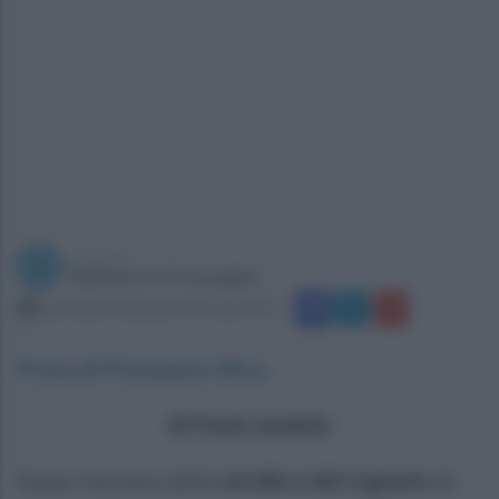
a cura di
Redazione Ottopagine
mercoledì 8 febbraio 2023 alle 16:57
Prata di Principato Ultra
.
di Paola Iandolo
Dopo l’arresto della
sorella e del cognato
di