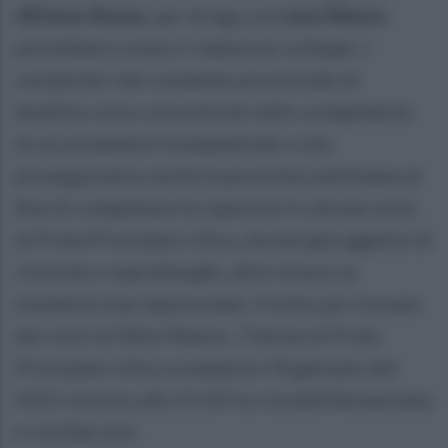
Alfonso Russo
, per droga, sul
caso Manzo
potrebbero esserci clamorosi sviluppi. I
carabinieri del comando provinciale di
Avellino sono concentrati nello svolgimento
di accertamenti fondamentali e che
proseguiranno anche la prossima settimana al
fine di completare le ispezioni in alcune zone
di Prata Principato Ultra, alcune già oggetto di
ricerche e sopralluoghi, altre invece al
momento mai ispezionate. Il tutto per trovare
dei resti di Mimì Manzo, 71enne di Prata
Principato Ultra scomparso l’8 gennaio del
2021 intorno alle 21.50 tra via dell’Annunziata
e via Marconi.