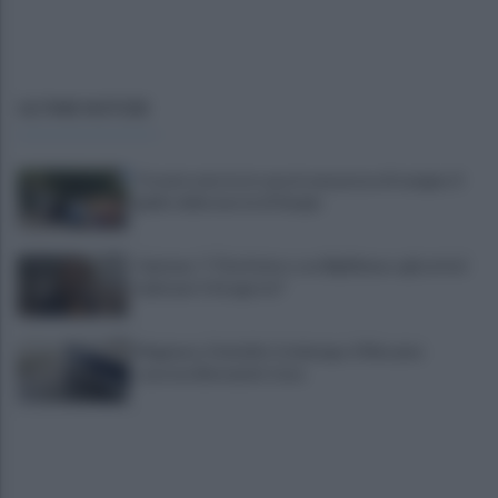
ULTIME NOTIZIE
Trovato morto in casa in una pozza di sangue: il
giallo della morte di Sergio
Cipriano: "I The Kolors con BigMama e gli artisti
irpini per il 16 agosto"
Mugnano, Omicidio Colalongo: il Riesame
scarcera Bernando Cava