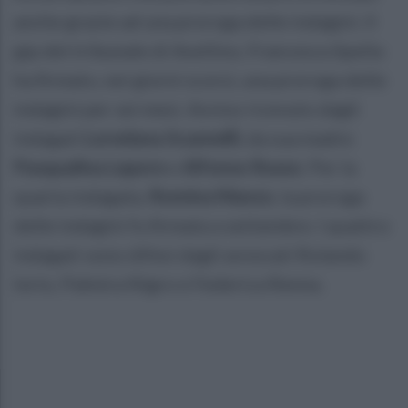
anche grazie ad una proroga delle indagini. Il
gip del tribunale di Avellino, Francesca Spella
ha firmato, nei giorni scorsi, una proroga delle
indagini per sei mesi. Avviso ricevuto dagli
indagati
Loredana Scannelli
, da sua madre
Pasqualina Lepore
e
Alfonso Russo
. Per la
quarta indagata,
Romina Manzo
, la proroga
delle indagini fu firmata a settembre. I quattro
indagati sono difesi dagli avvocati Rolando
Iorio, Palmira Nigro e Federica Renna.