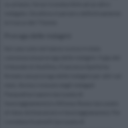
su un’auto, forse riconducibile ad un altro
indagato. Da allora si persero definitivamente
le tracce del 71enne.
Proroga delle indagini
Sul caso solo nel marzo scorso è stata
concessa una proroga delle indagini. Il gip del
tribunale di Avellino, Francesca Spella ha
firmato una proroga delle indagini per altri sei
mesi. Avviso ricevuto dagli indagati
Pasqualina Lepore (accusata di
favoreggiamento) e Alfonso Russo (accusato
di false dichiarazioni e favoreggiamento). Per
Loredana Scannelli (accusata di