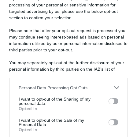
processing of your personal or sensitive information for
Spaccio di droga a Roma, 13 arresti: nei guai
targeted advertising by us, please use the below opt-out
anche un 26enne avellinese
section to confirm your selection.
Please note that after your opt-out request is processed you
may continue seeing interest-based ads based on personal
information utilized by us or personal information disclosed to
third parties prior to your opt-out.
You may separately opt-out of the further disclosure of your
personal information by third parties on the IAB’s list of
downstream participants.
Personal Data Processing Opt Outs
This information may also be disclosed by us to third parties
on the IAB’s List of Downstream Participants that may further
I want to opt-out of the Sharing of my
disclose it to other third parties.
personal data.
Opted In
Please note that this website/app uses one or more Google
services and may gather and store information including but
I want to opt-out of the Sale of my
Personal Data.
not limited to your visit or usage behaviour. You may click to
Opted In
grant or deny consent to Google and its third-party tags to