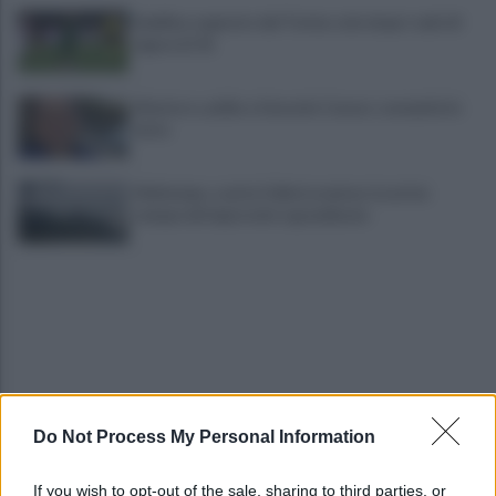
Avellino superato dal Torino solo dopo i calci di
rigore (2-4)
Montoro, addio a Gerardo Caruso: comunità in
lutto
Maltempo, scatta l'allerta meteo: in arrivo
temporali improvvisi e grandinate
Do Not Process My Personal Information
Grande Sarno, confronto a Montoro: "Subito
confronto con la Regione"
If you wish to opt-out of the sale, sharing to third parties, or