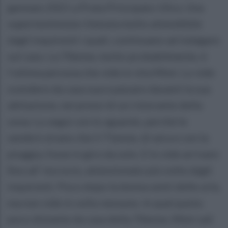
gennaio 2021 a Prata Principato Ultra. Una
supertestimone ritenuta molto attendibile
dagli inquirenti i quali, continuano ad indagare
sul caso. La 70enne, molto probabilmente, è
l'ultima persona che vide in vita Mimì. Lo vide
scendere da casa sua e passare davanti la sua
abitazione, nei pressi di un ristorante della
zona. Lo seguì con lo sguardo, perché le
sembrò strano che il 71enne, di sera e con la
pioggia, fosse in giro da solo. E lo vide arrivare
fino all’ incrocio, attenzionato più volte dagli
inquirenti. Poco dopo la donna sentì delle urla,
ma non vide in volto nessuno. In quel punto
poco distante da casa della 70enne, Mimì salì