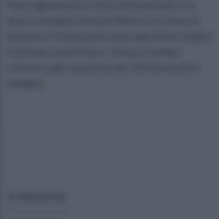
favoreggiamento e false dichiarazioni) e la
quarta indagata, Romina Manzo (accusata di
sequestro di persona) la proroga delle indagini
fu firmata a settembre. Ulteriore tempo
concesso agli inquirenti per effettuare altre
indagini.
ULTIME NOTIZIE