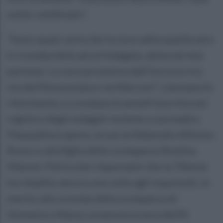
avete combinato”.
“Sono quasi certa che la voce udita quella sera
è riconducibile ad un’indagata, abita nel mio
portone. La voce proveniva dall’incrocio tra
via dell’Annunziata e via Marconi”. L’anziana fa
riferimento a Loredana Scannelli (iscritta nel
registro degli indagati insieme a sua madre,
Pasqualina Lepore, al suo ex fidanzato Alfonso
Russo e alla figlia dello scomparso Romina
Manzo). Particolari importanti che la 70enne
ha ribadito ancora una volta agli inquirenti, in
merito alla vicenda della scomparsa di
Domenico Manzo avvenuta la sera dell'8