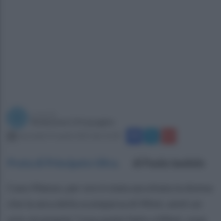
a cura di
Redazione Ottopagine
mercoledì 19 aprile 2023 alle 16:28
Prata di Principato Ultra
.
di Paola Iandolo
Caso Manzo, per ore è stata ascoltata la donna
che la sera della scomparsa di Mimì, sentì un
urlo straziante “cosa avete fatto a Mimì, cosa