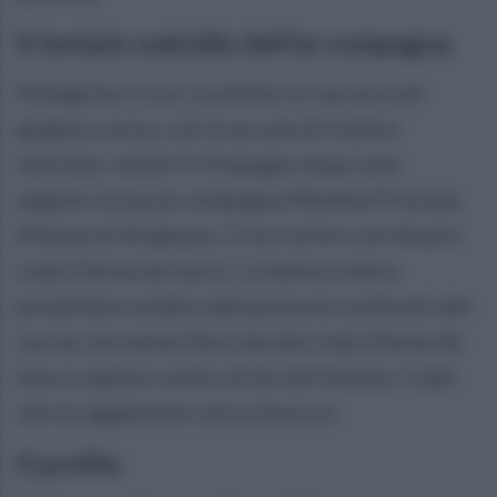
Il tentato omicidio dell’ex compagna
Pellegrino Crisci, era finito in carcere nel
giugno scorso, con le accuse di triplice
omicidio. Infatti il 19 giugno dopo aver
seguito la sua ex compagna Michela Principe,
49enne di Sirignano, Crisci la ferì con diversi
colpi d’arma da fuoco. La donna voleva
presentare un’altra denuncia nei confronti del
suo ex, ma venne bloccata dai colpi d’arma da
fuoco esplosi contro di lei dal 41enne. Colpi
che la raggiunsero ad un braccio.
Il profilo