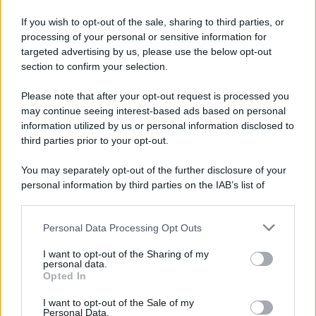
anche un 26enne avellinese
If you wish to opt-out of the sale, sharing to third parties, or
processing of your personal or sensitive information for
Tariq Owens è il nuovo centro dell'Avellino Basket
targeted advertising by us, please use the below opt-out
section to confirm your selection.
Please note that after your opt-out request is processed you
may continue seeing interest-based ads based on personal
information utilized by us or personal information disclosed to
third parties prior to your opt-out.
You may separately opt-out of the further disclosure of your
personal information by third parties on the IAB’s list of
downstream participants.
Personal Data Processing Opt Outs
This information may also be disclosed by us to third parties
on the IAB’s List of Downstream Participants that may further
I want to opt-out of the Sharing of my
disclose it to other third parties.
personal data.
Opted In
Please note that this website/app uses one or more Google
services and may gather and store information including but
I want to opt-out of the Sale of my
Personal Data.
not limited to your visit or usage behaviour. You may click to