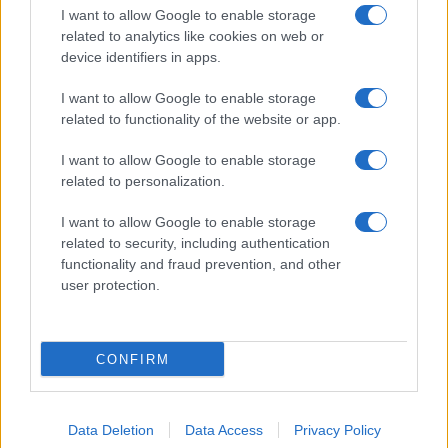
I want to allow Google to enable storage
related to analytics like cookies on web or
device identifiers in apps.
I want to allow Google to enable storage
related to functionality of the website or app.
I want to allow Google to enable storage
CHI SIAMO
CONTATTI
PUBBLICITÀ
LAVORA CON NOI
related to personalization.
PRIVACY / COOKIE POLICY
PREFERENZE PRIVACY
I want to allow Google to enable storage
OTTO CHANNEL
related to security, including authentication
functionality and fraud prevention, and other
user protection.
Registrazione del Tribunale di Avellino n. 331 del 23/11/1995
Iscritto al Registro degli Operatori di Comunicazione n. 37512
© Riproduzione Riservata – Ne è consentita esclusivamente una
CONFIRM
riproduzione parziale con citazione della fonte corretta
www.ottopagine.it
Data Deletion
Data Access
Privacy Policy