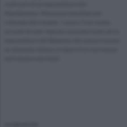
confronti di un imprenditore del
Mandamento. Misura poi annullata dal
tribunale del riesame. Cava e Crisci erano
accusati di aver imposto una estorsione ad un
imprenditore del Baianese che aveva ricevuto
un attentato doloso ai danni di un suo mezzo
nell’ottobre del 2020.
ULTIME NOTIZIE