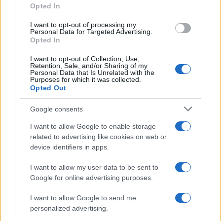
Opted In
grant or deny consent to Google and its third-party tags to
use your data for below specified purposes in below Google
I want to opt-out of processing my
consent section.
Personal Data for Targeted Advertising.
Opted In
I want to opt-out of Collection, Use,
Retention, Sale, and/or Sharing of my
Personal Data that Is Unrelated with the
Purposes for which it was collected.
Opted Out
Google consents
I want to allow Google to enable storage
related to advertising like cookies on web or
device identifiers in apps.
I want to allow my user data to be sent to
Google for online advertising purposes.
I want to allow Google to send me
personalized advertising.