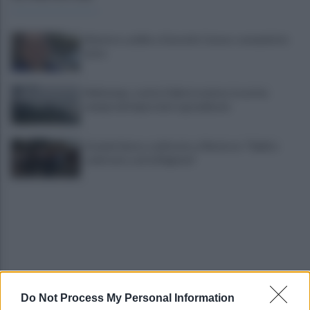
Montoro, addio a Gerardo Caruso: comunità in
lutto
Maltempo, scatta l'allerta meteo: in arrivo
temporali improvvisi e grandinate
Grande Sarno, confronto a Montoro: "Subito
confronto con la Regione"
Do Not Process My Personal Information
Spaccio di droga a Roma, 13 arresti: nei guai