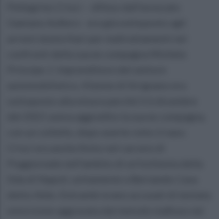
Pellegrino Crisci – difeso dall’avvocato
Gaetano Aufiero - era già sottoposto agli
arresti domiciliari per maltrattamenti nei
confronti della sua ex compagna Michela
Principe. L’ imprenditore del settore
automobilistico, 41enne di Sirignano era
sottoposto alla misura perché il 6 dicembre
del 2021 aveva aggredito la sua ex compagna,
con un coltello, dopo averle rotto il naso.
Crisci era anche finito nel carcere di
Poggioreale nell’ambito di un’inchiesta della
Dda di Napoli, unitamente a Bernando Cava
detto Aldo. Entrambi erano accusati di tentata
estorsione aggravata dal metodo mafioso nei