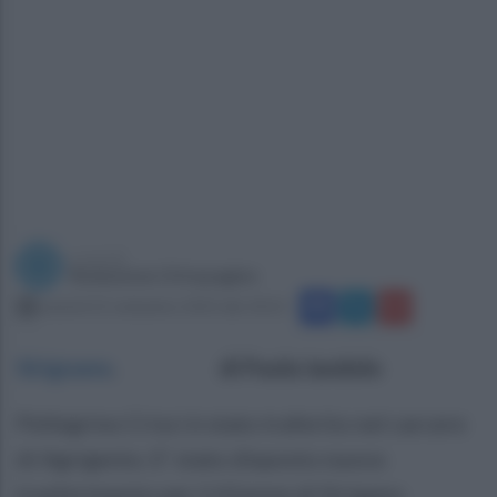
a cura di
Redazione Ottopagine
venerdì 22 settembre 2023 alle 18:22
Sirignano
.
di Paola Iandolo
Pellegrino Crisci è stato traferito nel carcere
di Agrigento. E' stato disposto nuovo
trasferimento per il 41enne di Sirigano