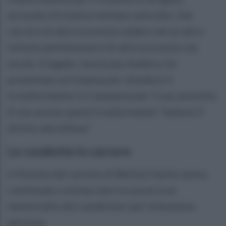
accusato di triplice tentato omicidio. Dal
carcere di alta sicurezza calabro ad un altro
istituto penitenziario di alta sicurezza, ma
siculo. Il legale, l'avvocato Aufiero, ha
presentato un'istanza per chiedere il
trrasferimento in Campania per il suo assistito.
A suo avviso questi trasferimenti "ledono il
diritto alla difesa".
Le condotte in carcere
Il 41enne dal carcere di Bellizzi Irpino aveva
continuato a minacciare la sua ex e un
maresciallo dei carabinieri per interposta
persona.