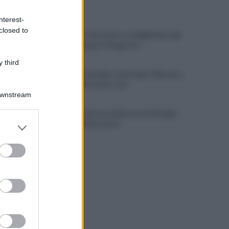
ULTIME NOTIZIE
nterest-
closed to
Cipriano: "I The Kolors con BigMama e gli
artisti irpini per il 16 agosto"
 third
Mugnano, Omicidio Colalongo: il Riesame
scarcera Bernando Cava
Downstream
Avellino, il mistero della morte di Sergio:
er and store
la verità dall'autopsia
to grant or
ed purposes