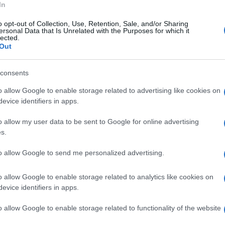
 Avellino
, si attende che il pubblico ministero
In
carico ai consulenti della procura di
o opt-out of Collection, Use, Retention, Sale, and/or Sharing
ersonal Data that Is Unrelated with the Purposes for which it
ia sulla salma della giovane di Lioni, teso a
lected.
Out
nno determinato la morte di Concita.
consents
 Avellino
. Si indaga su eventuali
o allow Google to enable storage related to advertising like cookies on
personale medico. Dalla clinica le
evice identifiers in apps.
ta. A loro avviso sarebbe giunta alla Malzoni
o allow my user data to be sent to Google for online advertising
anitaria ha precisato che è stato fatto di tutto
s.
re sia lei che il suo bambino.
to allow Google to send me personalized advertising.
a Concita Perna. morte durante il
cesareo
. Una
o allow Google to enable storage related to analytics like cookies on
orso è stata colpita da un altro lutto. Lo
evice identifiers in apps.
 di Concita, a causa di un
trapianto di cuore
o allow Google to enable storage related to functionality of the website
o una doppia tragedia che ha scosso