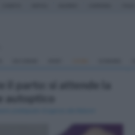
CASERTA
NAPOLI
SALERNO
CAMPANIA
ITALIA
o
À
DAI COMUNI
SPORT
CUCINA
ECONOMIA
C
il parto: si attende la
e autoptico
areo predisposto d'urgenza alla Malzoni