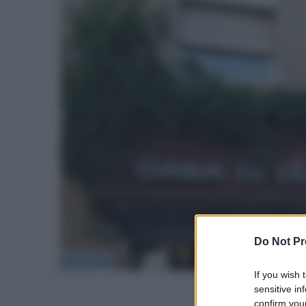
Do Not Pr
If you wish 
sensitive in
confirm your