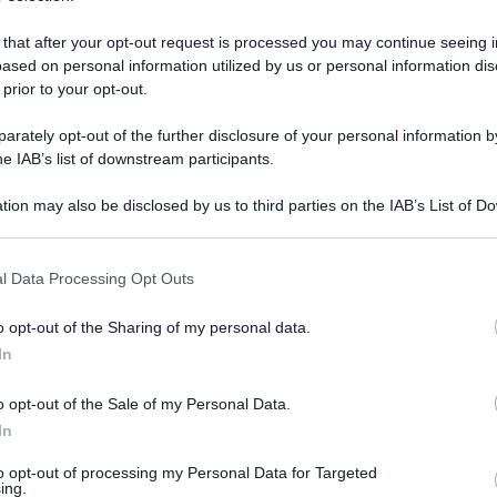
 that after your opt-out request is processed you may continue seeing i
ased on personal information utilized by us or personal information dis
 prior to your opt-out.
rately opt-out of the further disclosure of your personal information by
he IAB’s list of downstream participants.
tion may also be disclosed by us to third parties on the IAB’s List of 
 that may further disclose it to other third parties.
 that this website/app uses one or more Google services and may gath
l Data Processing Opt Outs
including but not limited to your visit or usage behaviour. You may click 
 to Google and its third-party tags to use your data for below specifi
 ottobre 2025 alle 18:37
o opt-out of the Sharing of my personal data.
ogle consent section.
In
 Paola Iandolo
o opt-out of the Sale of my Personal Data.
In
la salma di
Concita Perna
, morta a 41 anni per
 e sta bene. Dopo il sequestro della salma da
to opt-out of processing my Personal Data for Targeted
ing.