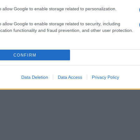
ti hanno espresso solidarietà, vicinanza e
o allow Google to enable storage related to personalization.
na che lascia un vuoto incolmabile.
o allow Google to enable storage related to security, including
cation functionality and fraud prevention, and other user protection.
CONFIRM
Data Deletion
Data Access
Privacy Policy