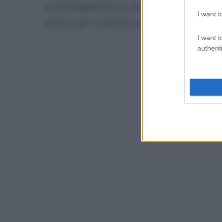
profondamente la comunità locale. In mol
I want t
dolore per la perdita di una giovane don
I want t
authenti