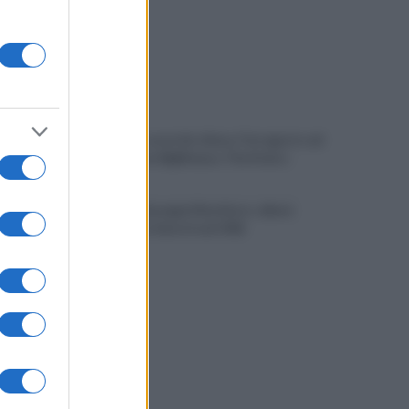
È ufficiale, accordo chiuso: Ferragosto ad
Avellino con BigMama e The Kolors
Addio a Giuseppe Marchioro: allenò
l'Avellino in Serie A nel 1982