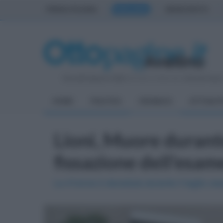
PRIMA PAGINA
AVELLINO
BENEVENTO
Giovedì 6 Agosto 2026
| Direttore Editoriale:
Antonio Sass
HOME
POLITICA
CRONACA
ATTUALIT
Lioni, Muore durante 
fissazione dell'esam
La 41enne è deceduta durante il taglio ces