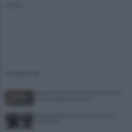
strada.
ULTIME NOTIZIE
Benevento chiede risposte: centinaia in corteo
contro inquinamento e miasmi
Benevento-Ravenna in diretta televisiva su
Ottochannel