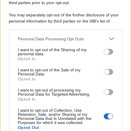
third parties prior to your opt-out.
You may separately opt-out of the further disclosure of your
personal information by third parties on the IAB’s list of
downstream participants.
Personal Data Processing Opt Outs
This information may also be disclosed by us to third parties
on the IAB’s List of Downstream Participants that may further
I want to opt-out of the Sharing of my
disclose it to other third parties.
personal data.
Opted In
Please note that this website/app uses one or more Google
services and may gather and store information including but
I want to opt-out of the Sale of my
Personal Data.
not limited to your visit or usage behaviour. You may click to
Opted In
grant or deny consent to Google and its third-party tags to
use your data for below specified purposes in below Google
I want to opt-out of processing my
consent section.
Personal Data for Targeted Advertising.
Opted In
I want to opt-out of Collection, Use,
Retention, Sale, and/or Sharing of my
Personal Data that Is Unrelated with the
Purposes for which it was collected.
Opted Out