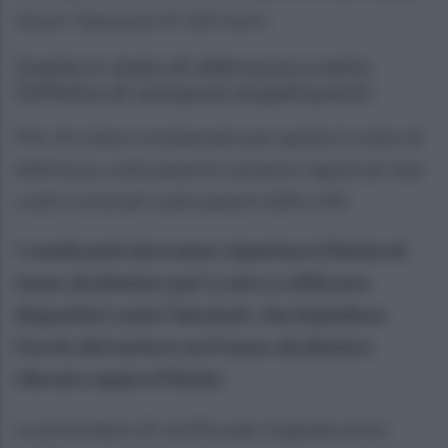
stessi: Sanzione di 165 euro.
Guida in stato di ebbrezza o sotto
l’effetto di sostanze stupefacenti:
Per chi viene condannato per guida in stato di
ebbrezza, sulla patente saranno registrati due
codici unionali sulle patenti (68 e 69).
I conducenti dovranno rispettare il limite di
tasso alcolemico pari a zero e utilizzare
dispositivi come l’alcolock, che impedisce
l’avvio del motore se il tasso alcolemico
rilevato supera il limite.
Le procedure di verifica per la guida sotto