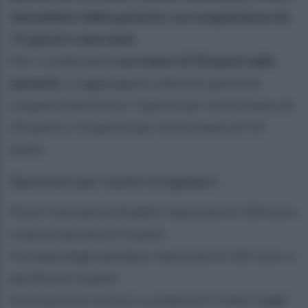
immediato della patente, con sospensione da
15 giorni a due mesi.
Per i conducenti
con meno di 20 punti sulla
patente
, si aggiungono ulteriori giorni di
sospensione breve: 7 giorni per chi ha meno di
20 punti e 15 giorni per chi ha meno di 10
punti.
Sanzioni per soste irregolari:
Posti riservati ai disabili: Sanzione di 330 euro
e decurtazione di 4 punti.
Fermata degli autobus: Sanzione di 165 euro e
perdita di 2 punti.
Sosta presso incroci o a meno di 5 metri dagli