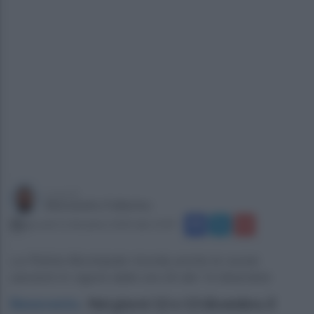
a cura di
Alessandro Fallarino
giovedì 12 dicembre 2024 alle 13:49
La Polizia Municipale ricorda anche le nuove
sanzioni in vigore dalle ore 24 del 14 dicembre
Benevento
.
Nei giorni 12 e 13 dicembre, il