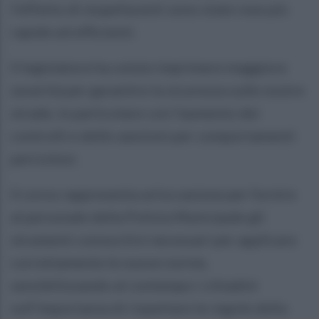
l’effetto di stupefacenti sono state rese più
rapide ed efficienti.
Il legislatore ha voluto imprimere maggiore
severità per garantire la sicurezza sulle nostre
strade, in particolare con l’aumento dei
controlli e delle sanzioni per comportamenti
pericolosi.
Il corso rappresenta un’occasione per fornire
al personale della Polizia Municipale gli
strumenti conoscitivi necessari per applicare
correttamente le nuove norme,
sensibilizzando al contempo i cittadini
sull’importanza di rispettare le regole della