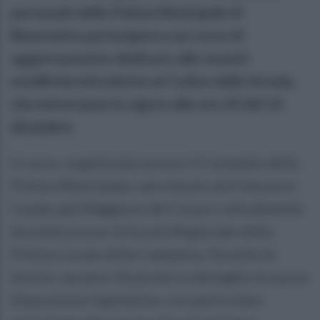
personale della Polizia Municipale di
Benevento parteciperà a un corso di
aggiornamento dedicato alle recenti
modifiche introdotte al Codice della Strada,
che entreranno in vigore alle ore 24 del 14
dicembre.
Il corso, organizzato presso il Comando della
Polizia Municipale, sarà tenuto da Francesco
Casale, già Maggiore del Corpo e attualmente
docente presso la Scuola Regionale della
Polizia Locale della Campania. Durante le
lezioni, saranno illustrate in dettaglio le nuove
disposizioni legislative, con particolare