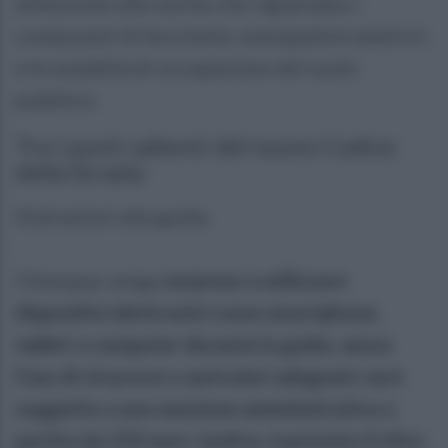
attenzione alle norme che riguardano i
conducenti di biciclette, monopattini elettrici
e le modalità di occupazione del suolo
pubblico.
Tra i punti salienti del nuovo Codice
della Strada:
Distrazioni alla guida:
Chiunque venga
sorpreso a utilizzare
dispositivi elettronici come smartphone,
tablet o computer durante la guida, senza
l’uso di vivavoce o auricolari adeguati, sarà
soggetto a una sanzione amministrativa a
partire da 250 euro. Inoltre, è previsto il ritiro