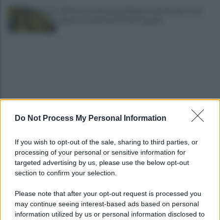
Violento temporale, allagamenti e disagi: cade
albero in contrada Piano Cappelle
Do Not Process My Personal Information
Pistola e proiettili sotto il cuscino: fermata, si
sente male in caserma
If you wish to opt-out of the sale, sharing to third parties, or
processing of your personal or sensitive information for
Vulneralibità climatica: Legambiente "senza
targeted advertising by us, please use the below opt-out
rinnovabili aree interne esposte"
section to confirm your selection.
Please note that after your opt-out request is processed you
may continue seeing interest-based ads based on personal
information utilized by us or personal information disclosed to