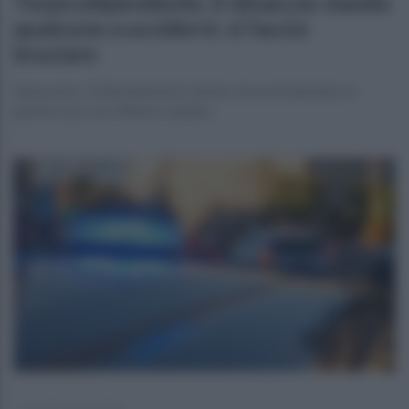
Tossicodipendente, li minaccia: mando
qualcuno a uccidervi, vi faccio
bruciare
Benevento, Maltrattamenti, divieto di avvicinamento ai
genitori per una 34enne caudina