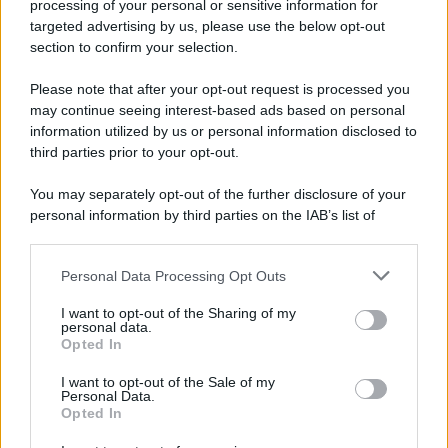
processing of your personal or sensitive information for
targeted advertising by us, please use the below opt-out
section to confirm your selection.
Vulneralibità climatica: Legambiente "senza
rinnovabili aree interne esposte"
Please note that after your opt-out request is processed you
may continue seeing interest-based ads based on personal
information utilized by us or personal information disclosed to
third parties prior to your opt-out.
You may separately opt-out of the further disclosure of your
personal information by third parties on the IAB’s list of
downstream participants.
Personal Data Processing Opt Outs
This information may also be disclosed by us to third parties
on the IAB’s List of Downstream Participants that may further
I want to opt-out of the Sharing of my
disclose it to other third parties.
personal data.
Opted In
Please note that this website/app uses one or more Google
services and may gather and store information including but
I want to opt-out of the Sale of my
Personal Data.
not limited to your visit or usage behaviour. You may click to
Opted In
grant or deny consent to Google and its third-party tags to
use your data for below specified purposes in below Google