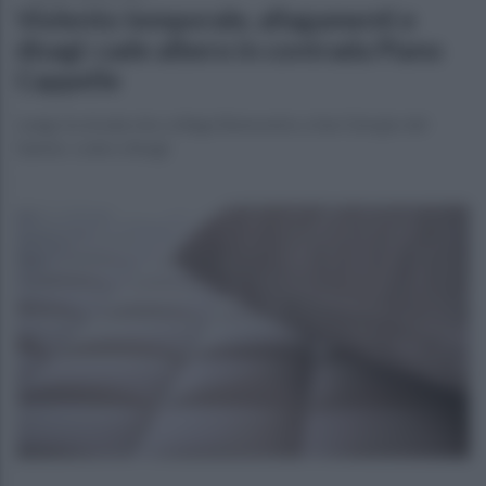
Violento temporale, allagamenti e
disagi: cade albero in contrada Piano
Cappelle
Lungo la strada che collega Benevento a San Giorgio del
Sannio: code e disagi