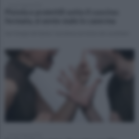
venerdì 7 agosto 2026
Pistola e proiettili sotto il cuscino:
fermata, si sente male in caserma
San Giorgio del Sannio. Una donna nel mirino dei carabinieri
venerdì 7 agosto 2026