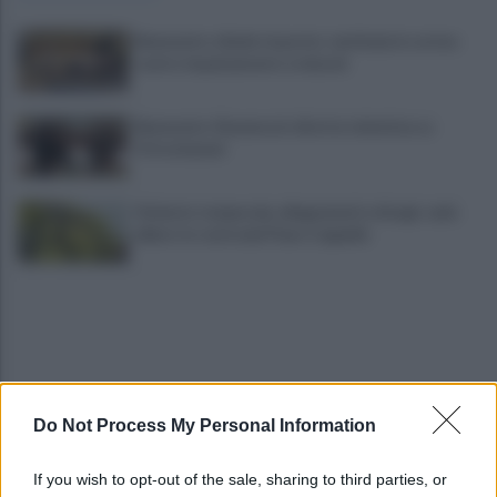
Benevento chiede risposte: centinaia in corteo
contro inquinamento e miasmi
Benevento-Ravenna in diretta televisiva su
Ottochannel
Violento temporale, allagamenti e disagi: cade
albero in contrada Piano Cappelle
Do Not Process My Personal Information
Pistola e proiettili sotto il cuscino: fermata, si
If you wish to opt-out of the sale, sharing to third parties, or
sente male in caserma