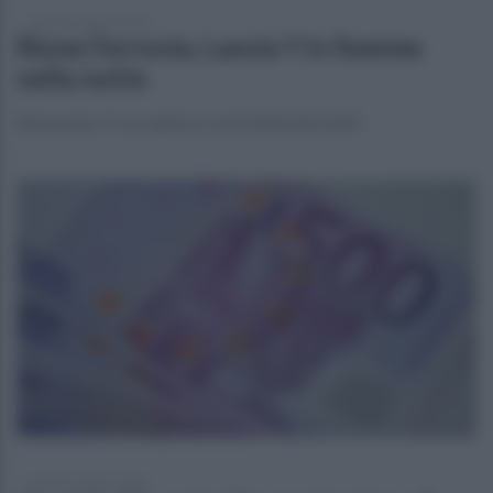
venerdì 7 agosto 2026
Rione Ferrovia, Lancia Y in fiamme
nella notte
Benevento. E' accaduto in via Fatebenefratelli
giovedì 6 agosto 2026