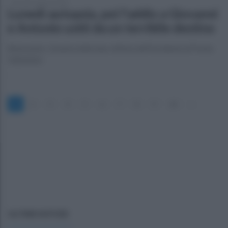
giovedì 6 agosto 2026
Lunedì autopsia, poi l'addio a Giovanni
e Antonio uniti da un terribile destino
Benevento. L'esame delle due vittime dell'incidente di Ponte
Valentinio
1
2
3
4
5
6
7
8
9
10
»
ULTIME NOTIZIE