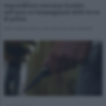
venerdì 7 agosto 2026
Imprenditore onoranze funebri,
nell'auto un lampeggiante delle forze
di polizia
Valle Caudina. L'uomo è stato denunciato dai carabinieri
venerdì 7 agosto 2026