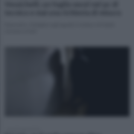
Vessichelli, un foglio excel nel pc di
tecnico e mai una richiesta di misura
Benevento. L'indagine sugli appalti, il sindaco di Paduli:
estraneo ai fatti
giovedì 6 agosto 2026