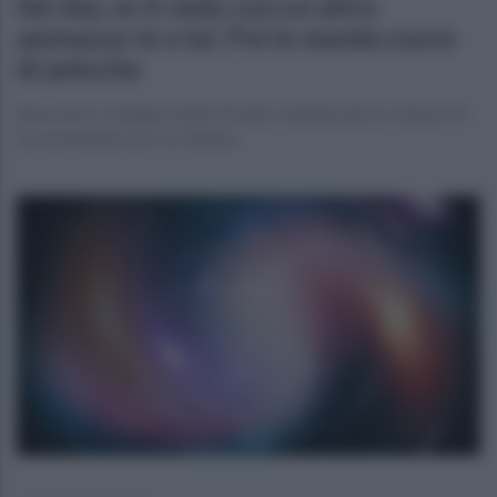
Sei mia, se ti vedo con un altro
ammazzo te e lui. Poi le manda cuore
di peluche
Benevento. Indagine della Mobile, stalking alla ex, divieto di
avvicinamento per un 45enne