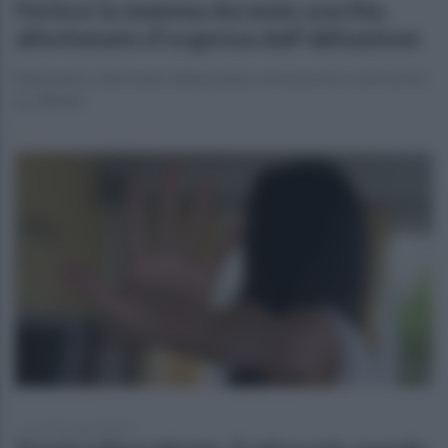
Ferisce la mamma durante una lite,
allontanato d'urgenza dall'abitazione
Benevento. Intervento della polizia, la misura nei confronti di
un 30enne
venerdì 7 agosto 2026