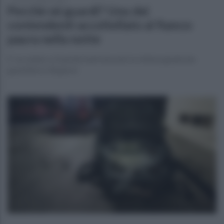
Perchè mi guardi? Uno dei
contendenti accoltellato al fianco:
paura nella notte
E' accaduto a Guardia Sanframondi, la vittima giudicata
guaribile in 30 giorni