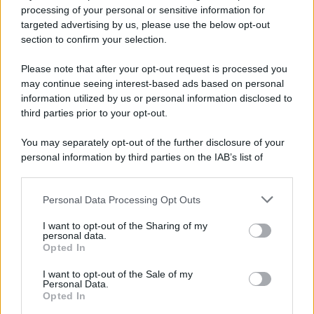
protagonista della politica sannita
processing of your personal or sensitive information for
targeted advertising by us, please use the below opt-out
section to confirm your selection.
Copagri: bene intervento su gasolio ma al Sannio
serve rilancio dell'agricoltura
Please note that after your opt-out request is processed you
may continue seeing interest-based ads based on personal
information utilized by us or personal information disclosed to
third parties prior to your opt-out.
You may separately opt-out of the further disclosure of your
personal information by third parties on the IAB’s list of
downstream participants.
Personal Data Processing Opt Outs
This information may also be disclosed by us to third parties
on the IAB’s List of Downstream Participants that may further
I want to opt-out of the Sharing of my
disclose it to other third parties.
personal data.
Opted In
Please note that this website/app uses one or more Google
services and may gather and store information including but
I want to opt-out of the Sale of my
Personal Data.
not limited to your visit or usage behaviour. You may click to
Opted In
grant or deny consent to Google and its third-party tags to