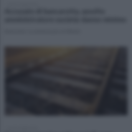
lunedì 13 luglio 2026
Accusato di bancarotta, assolto
amministratore società: danno minimo
Benevento. La sentenza per un 40enne
lunedì 13 luglio 2026