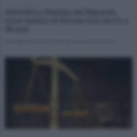
martedì 14 luglio 2026
Attendeva chiamata dal Niguarda,
triste destino di Alfonso Izzo morto a
48 anni
Sant'Agata dei Goti. Guardia giurata, domani i funerali