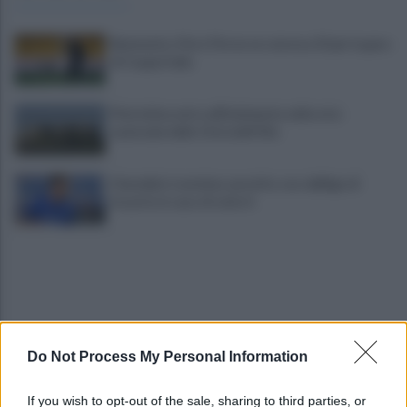
Benevento, Floro Flores ne convoca 25 per la gara
di Coppa Italia
Pietrelcina entra ufficialmente nella rete
nazionale delle Città dell’Olio
Cherubini si avvicina: prestito con obbligo di
riscatto in caso di serie A
Do Not Process My Personal Information
È morto Roberto Costanzo, addio a un grande
If you wish to opt-out of the sale, sharing to third parties, or