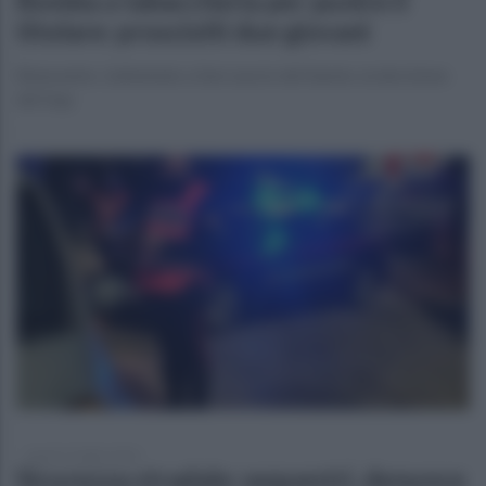
Bomba a tabaccheria per punire il
titolare: prosciolti due giovani
Benevento. L'attentato a San Leucio del Sannio, la decisione
del Gup
lunedì 13 luglio 2026
Sicurezza stradale: sequestri, denunce