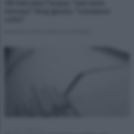
Gli staccano l'acqua, "non sono
moroso". Stop giusto, "contatore
rotto"
Benevento. La disavventura di un cittadino
domenica 12 luglio 2026