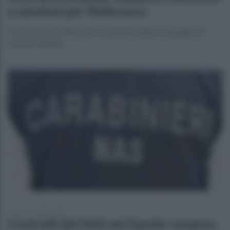
e sanzioni per 9mila euro
Controlli straordinari dei Carabinieri della Compagnia di
Cerreto Sannita
lunedì 13 luglio 2026
Controlli del NAS nel Sannio: sospeso