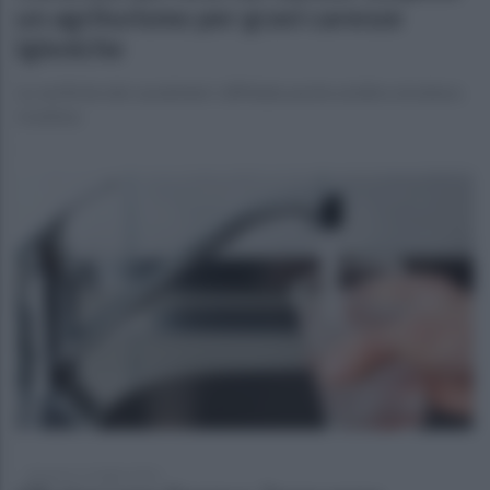
un agriturismo per gravi carenze
igieniche
Le verifiche dei carabinieri: diffidata anche un'altra struttura
ricettiva
domenica 12 luglio 2026