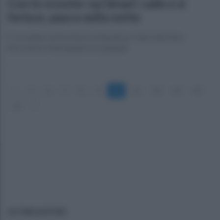
Con lo scooter sui binari: cade e si
ferisce, paura nella notte
E' accaduto nel territorio di Apollosa. Danni alla linea
ferroviaria. Malcapitato in ospedale
«
5
6
7
8
9
10
11
12
13
14
15
»
ULTIME NOTIZIE