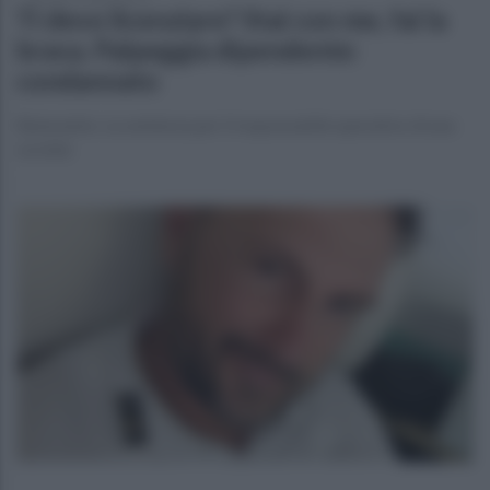
Ti devo licenziare? Stai con me, fai la
brava. Palpeggia dipendente:
condannato
Benevento. La sentenza per il responsabile operativo di una
società