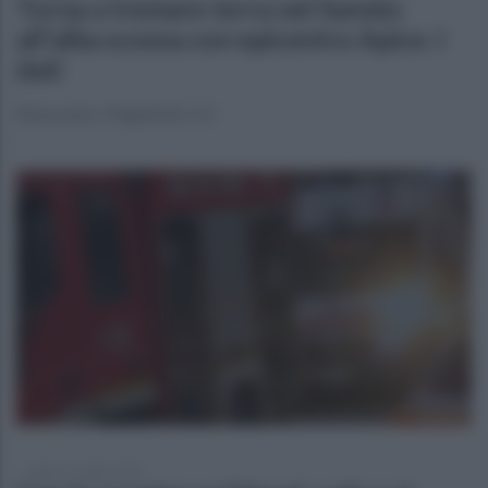
Torna a tremare terra nel Sannio:
all'alba scossa con epicentro Apice. I
dati
Benevento. Magnitudo 3.3
sabato 11 luglio 2026