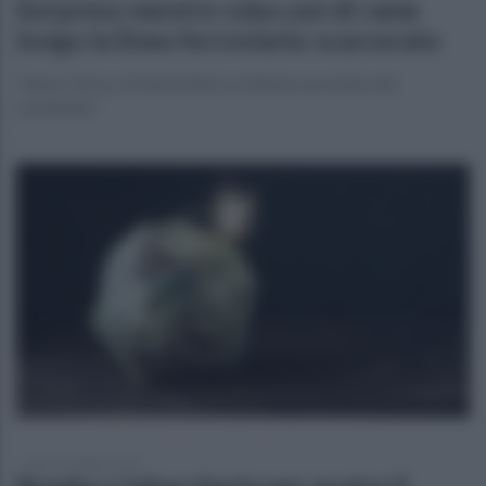
Sorpreso mentre ruba cavi di rame
lungo la linea ferroviaria: scarcerato
Telese Terme. Ai domiciliari un 42enne arrestato dai
carabinieri
lunedì 13 luglio 2026