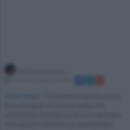
a cura di
Mariateresa De Lucia
martedì 3 dicembre 2024 alle 10:42
Telese Terme
.
“Il Presidente della Provincia,
Nino Lombardi, dà prova di immaturità
istituzionale. Sarebbe suo dovere rispondere
alle questioni sollevate dai rappresentanti