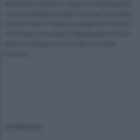
all'Istituto scolastico. Invece il Presidente ha
scelto di buttare la palla in tribuna, nell'attesa
di tirare fuori il classico coniglio dal cilindro”,
lo dichiara in una nota il capogruppo di Forza
Italia in Consiglio provinciale, Vincenzo
Fuschini.
ULTIME NOTIZIE