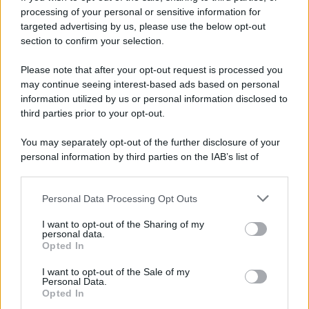
processing of your personal or sensitive information for
Benevento-Ravenna in diretta televisiva su
targeted advertising by us, please use the below opt-out
Ottochannel
section to confirm your selection.
Please note that after your opt-out request is processed you
may continue seeing interest-based ads based on personal
information utilized by us or personal information disclosed to
third parties prior to your opt-out.
You may separately opt-out of the further disclosure of your
personal information by third parties on the IAB’s list of
downstream participants.
Personal Data Processing Opt Outs
This information may also be disclosed by us to third parties
on the IAB’s List of Downstream Participants that may further
I want to opt-out of the Sharing of my
disclose it to other third parties.
personal data.
Opted In
Please note that this website/app uses one or more Google
services and may gather and store information including but
I want to opt-out of the Sale of my
Personal Data.
not limited to your visit or usage behaviour. You may click to
Opted In
grant or deny consent to Google and its third-party tags to