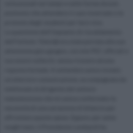
istituzionali nei tempi e nelle forme dovuti,
piuttosto che attendere il caos invernale o le
proteste degli studenti per farsi vivo.
La questione dell’impianto di riscaldamento
dell’Istituto Telesi@ era stata portata alla sua
attenzione già a giugno, con mie PEC ufficiali e
successivi solleciti, senza ricevere alcuna
risposta formale. A settembre avevo inviato
un’ulteriore comunicazione, accompagnata da
telefonate al dirigente del settore
manutenzione che mi aveva confermato la
necessità di una variazione di bilancio per
affrontare queste spese. Eppure, per sette
lunghi mesi, il Presidente Lombardi ha