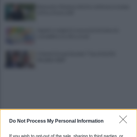
Benevento-Ravenna, diretta conferenza stampa
di Floro Flores LIVE
Appalti e tangenti, la necessità di tenere la
contabilità con cifre e nomi
A Sannio Europa il premio "Top of the Pid
Mirabilia 2026"
Do Not Process My Personal Information
Benevento chiede risposte: centinaia in corteo
contro inquinamento e miasmi
If you wish to opt-out of the sale, sharing to third parties, or