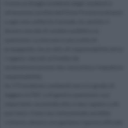
fronte al disagio evidente degli studenti e
all’assoluta sordità dell’Ente Provincia dinanzi
a ogni mio sollecito formale, ho sentito il
dovere morale di rendere pubblica la
questione. La mia non è una scelta di
propaganda, ma un atto di responsabilità verso
i ragazzi, lasciati al freddo da
un’amministrazione che cincischia e rimpalla le
responsabilità.
Se il Presidente Lombardi non è in grado di
leggere le PEC e di gestire questioni così
importanti, ne prenda atto e lasci spazio a chi
può farlo. Il bon ton istituzionale avrebbe
richiesto almeno una garbata risposta ufficiale