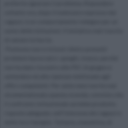
preferito ignorare il problema. Rispondere
soltanto ora, dopo il malessere espresso dai
ragazzi, è un comportamento indegno per un
uomo delle Istituzioni. Il tentativo mal riuscito
di salvare la faccia.
Piuttosto non si trinceri dietro presunti
problemi burocratici: spieghi, invece, perché
non ha dato riscontro alle PEC di giugno e
settembre né alle ripetute telefonate agli
uffici competenti. Per sette mesi non ho mai
strumentalizzato questa vicenda, convinto che
il confronto istituzionale avrebbe prodotto
risposte adeguate, nell’interesse dei ragazzi e
delle loro famiglie. Tuttavia, stamattina, di