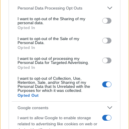
Personal Data Processing Opt Outs
This information may also be disclosed by us to third parties
on the IAB’s List of Downstream Participants that may further
I want to opt-out of the Sharing of my
disclose it to other third parties.
personal data.
Opted In
Please note that this website/app uses one or more Google
services and may gather and store information including but
I want to opt-out of the Sale of my
Personal Data.
not limited to your visit or usage behaviour. You may click to
Opted In
grant or deny consent to Google and its third-party tags to
use your data for below specified purposes in below Google
I want to opt-out of processing my
consent section.
Personal Data for Targeted Advertising.
Opted In
I want to opt-out of Collection, Use,
Retention, Sale, and/or Sharing of my
Personal Data that Is Unrelated with the
Purposes for which it was collected.
Opted Out
Google consents
I want to allow Google to enable storage
related to advertising like cookies on web or