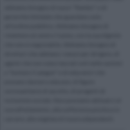
abbiamo bisogno di nuovi "Rambo" o di
gerarchie blindate che guardano solo
all'ordine pubblico. Abbiamo bisogno di
rimettere al centro l’uomo, con la sua dignità
che non è negoziabile. Abbiamo bisogno di
direttori che abbiano i mezzi per dirigere, di
agenti che non siano lasciati soli nelle sezioni
a "buttare il sangue" e di educatori che
possano davvero educare, di figure
sociosanitarie di ascolto, di progetti di
inclusione sociale. Non possiamo abituarci al
sovraffollamento, alla sofferenza psichica in
carcere, alle migliaia di tossicodipendenti.