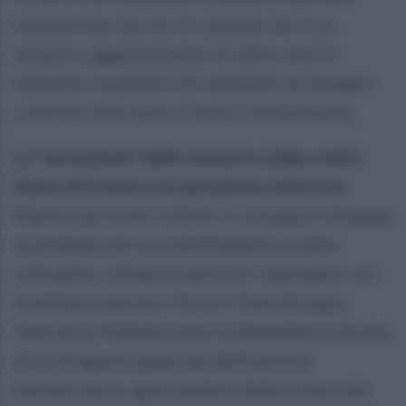
ministeriale che sta circolando non è un
semplice aggiustamento di uffici, ma è il
tentativo maldestro di realizzare un disegno
contrario alla nostra Carta Costituzionale.
La "secessione" della sicurezza dalla realtà.
Siamo di fronte a un paradosso doloroso.
Mentre nei nostri istituti si consuma il dramma
quotidiano del sovraffollamento e della
solitudine, a Roma si pensa di rispondere con
la militarizzazione. Porre il Gom (Gruppo
Operativo Mobile) sotto la dipendenza diretta
di un dirigente generale della polizia
penitenziaria, sganciandolo dalla sintesi del