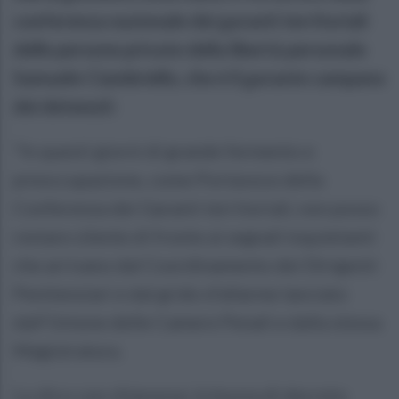
conferenza nazionale dei garanti territoriali
delle persone private della libertà personale
Samuele Ciambriello, che è il garante campano
dei detenuti:
"In questi giorni di grande fermento e
preoccupazione, come Portavoce della
Conferenza dei Garanti territoriali, non posso
restare silente di fronte ai segnali inquietanti
che arrivano dal Coordinamento dei Dirigenti
Penitenziari e dal grido d'allarme lanciato
dall’Unione delle Camere Penali e dalla stessa
Magistratura.
Lo dico con chiarezza: la bozza di decreto