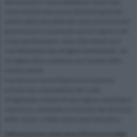
penitenziario, il provvedimento dove sono
state istituite due nuove direzioni generali;
quello delle specialità del corpo di polizia del
penitenziario e quella dei servizi logistici del
corpo penitenziario, sono intervenuti sia il
coordinamento dei dirigenti penitenziari, sia
la magistratura ordinaria, sia l’unione delle
camere penali.
In pratica le nuove disposizioni possono
portare uno svuotamento del ruolo
dirigenziale a favore di una logica custodiale e
repressiva, svuotando la funzione dei direttori
delle carceri e delle stesse aree educative.
Sull’argomento interviene il Portavoce della