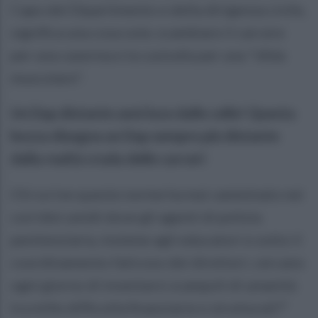
Capo del Dipartimento e della dirigenza civile,
significa una cosa sola: scambiare il carcere
per una caserma e la custodia per una "sfida
muscolare".
Un Dap distante anni luce dalle celle! Questa
bozza disegna un Dap sempre più distante
dalla realtà cruda delle carceri
Chi scrive queste norme ha mai camminato nei
corridoi umidi dove gli agenti di polizia
penitenziaria, insieme agli educatori e sotto il
coordinamento faticoso dei direttori, cercano
ogni giorno di inventarsi scampoli di umanità
tra mille difficoltà finanziarie e strutturali?"