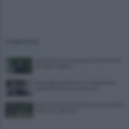
ULTIME NOTIZIE
Sanità al bivio tra violenza, burocrazia e il rischio
del collasso pubblico...
Nuova legge sui detenuti tossicodipendenti,
Ciambriello:"Resta solo sulla carta"
Allarme dei frantoiani: "Senza interventi urgenti a
rischio ritiro delle olive"