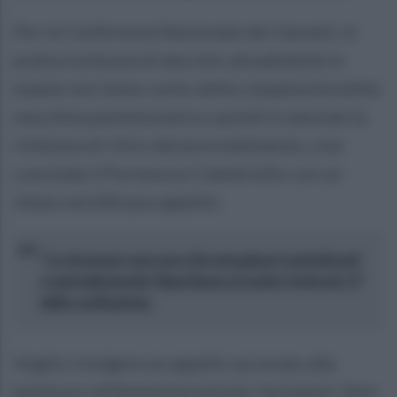
Per la Conferenza Nazionale dei Garanti, in
pratica la bozza di decreto attualmente in
esame non tiene conto della complessità della
macchina penitenziaria e quindi è naturale la
richiesta di ritiro del provvedimento, così
conclude il Portavoce Ciambriello con un
chiaro ed efficace appello:
"La sicurezza vera non si fa nei palazzi centralizzati
e autoreferenziali. Riportiamo al centro l’articolo 27
della costituzione.
Voglio rivolgere un appello accorato alla
politica e all’Amministrazione: fermatevi. Non