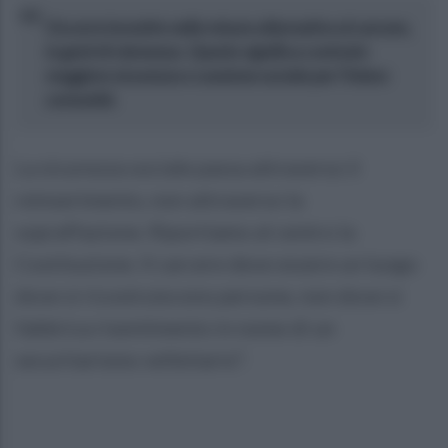
Occorre investire nelle misure alternative al carcere,
in gesti di clemenza. Questo significa costruire
maggiore sicurezza e coesione sociale per l’intera
comunità.
La sicurezza sociale passa attraverso il
reinserimento, non attraverso la
sopraffazione. Riportiamo al centro la
Costituzione. Il carcere deve essere un luogo
dove si ricostruiscono persone, non dove si
fabbrica risentimento in nome di un
securitarismo velleitario".