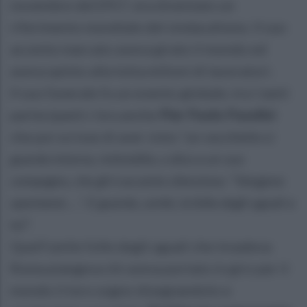
novembre del1957, era diventato un
riferimento mondiale del sindacalismo. Il suo
accento marcato aveva girato il mondo ed
aveva spinto alla lotta milioni di lavoratori.
Il suo funerale fu un evento globale, tra i tanti
partecipanti c’era anche
Pier Paolo Pasolini
che poi scrisse di aver visto
“un vecchietto si
guarda intorno, intimidito, e dice a un suo
compagno, che gli è accanto silenzioso: “Vengono
spontanei….”. E guarda, umile, la folla degli uguali a
lui
”.
Quell’umile folle degli uguali che invadeva
Roma piangeva chi aveva portato in giro per il
mondo il loro sogno disegnandolo e