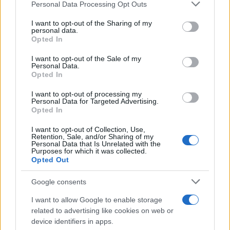
Personal Data Processing Opt Outs
This information may also be disclosed by us to third parties
on the IAB’s List of Downstream Participants that may further
I want to opt-out of the Sharing of my
disclose it to other third parties.
personal data.
Opted In
Please note that this website/app uses one or more Google
services and may gather and store information including but
I want to opt-out of the Sale of my
Personal Data.
not limited to your visit or usage behaviour. You may click to
Opted In
grant or deny consent to Google and its third-party tags to
use your data for below specified purposes in below Google
I want to opt-out of processing my
consent section.
Personal Data for Targeted Advertising.
Opted In
I want to opt-out of Collection, Use,
Retention, Sale, and/or Sharing of my
Personal Data that Is Unrelated with the
Purposes for which it was collected.
Opted Out
Google consents
I want to allow Google to enable storage
related to advertising like cookies on web or
device identifiers in apps.