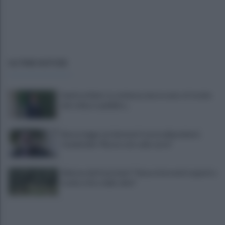
ULTIME NOTIZIE
Sanità al bivio tra violenza, burocrazia e il rischio
del collasso pubblico...
Nuova legge sui detenuti tossicodipendenti,
Ciambriello:"Resta solo sulla carta"
Allarme dei frantoiani: "Senza interventi urgenti a
rischio ritiro delle olive"