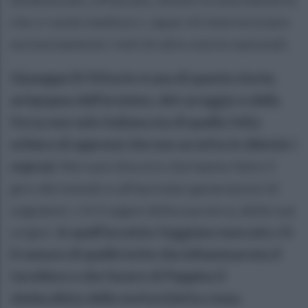
che ci vuole mediocri, capaci di interiorizzare
esclusivamente i miti di altre storie nazionali.
Giuseppe Di Vittorio è una di queste storie,
un’epopea dell’eroismo, del coraggio e della
forza non solo italiana ma di quella folta
schiera di oppressi che non accetta in silenzio i
soprusi.
Nei suoi discorsi che hanno fatto il
giro del mondo e affascinato generazioni di
sognatori, c’è il segno della sua terra, delle sue
origini.
In quell’accento foggiano marcato c’è
il rumore di quelle lotte che infiammarono il
tavoliere e che fecero di Peppino il
sindacalista della motocicletta rossa.