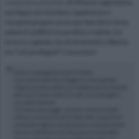
rendendolo possibile.
Di Vittorio rappresenta
una figura da ricordare, rispolverare e
riscoprire proprio ora in una fase dove torna
palese il conflitto tra profitto e salute, tra
lavoro e capitale, tra sfruttamento e libertà,
tra “ceti privilegiati” e lavoratori.
Amici e compagni lavoratori d’Italia,
in occasione del Primo Maggio la vostra grande
Organizzazione unitaria la Confederazioni Generale
del Lavoro invia a tutti voi e alle vostre famiglie il
suo saluto fraterno.
Col ritorno del maggio, nel pieno rinnovarsi della
natura, si ravviva la nostra fede nella conquista di
un destino migliore che garantisca a tutti gli italiani
lavoro e stabilità di vita, benessere e tranquillità.