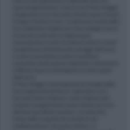
Il lavoro eleva gli uomini e li affratella tutti al di
sopra di ogni frontiera. E perciò che il Primo Maggio
è la giornata in cui i lavoratori di tutti i paesi, di tutte
le lingue, di tutte le razze, riconfermano il patto della
loro solidarietà e ribadiscono il loro impegno storico
di marciare uniti sulla via della propria
emancipazione sociale che libererà tutta la società
da ogni forma di sfruttamento selvaggio dell’uomo
su uomo e permetterà a tutta l’umanità di
conquistare livelli superiori di giustizia, di benessere,
di libertà, di pace e di fratellanza tra tutti i popoli
della terra.
Il Primo Maggio è anche giornata di rassegna delle
forza organizzate del lavoro, è giornata in cui i
lavoratori fanno il bilancio, anche il bilancio dei
risultati conseguiti dai lavoratori italiani nel corso
dell’anno può definirsi positivo, ma siamo ben
lontani dalla conquista di un livello di vita
soddisfacente per i lavoratori italiani. La