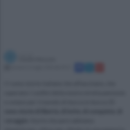
a cura di
Claudio Mazzone
domenica 3 maggio 2020 alle 09:15
Ci sono storie italiane che affascinano, che
superano i confini della nostra stretta penisola
e volano per il mondo di bocca in bocca
. Ci
sono storie di libertà, di lotte, di conquiste, di
coraggio.
Storie che però abbiamo
dimenticato, offuscato, diluito in una memoria