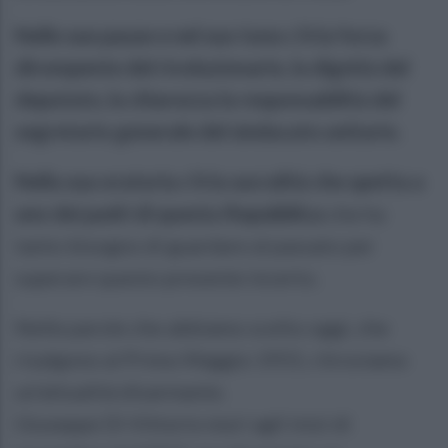
Nelle sue pause e nel suo tono c’è la forza
dirompente del rivoluzionario, la dignità del
deputato, la chiarezza la responsabilità del
segretario generale del sindacato unitario.
Nella sua oratoria c’è la sacralità che spetta a
uno dei padri di questa Repubblica
che ha
tanto bisogno di guardare al passato per
superare questo presente incerto.
Nelle parole che abbiamo scelto oggi, che
risalgono al Primo Maggio 1955, ritroviamo
un’attualità disarmante.
Giuseppe Di Vittorio morì agli inizi di