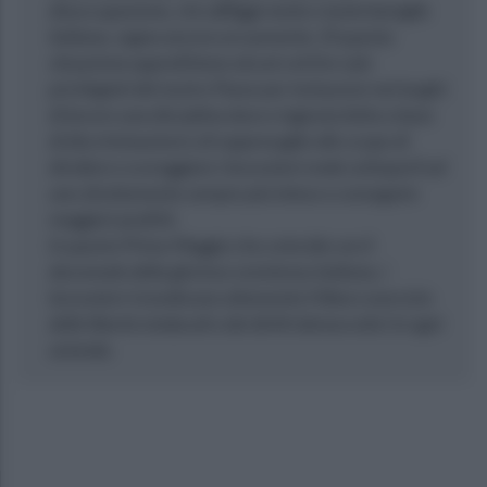
disoccupazione, che affligge tante e tante famiglie
italiana, segna ancora un aumento. Di questa
situazione approfittano alcuni ceti fra i più
privilegiati del nostro Paese per instaurare nei luoghi
di lavoro una disciplina dura e ingiusta fatta a base
di discriminazioni e di rappresaglie allo scopo di
dividere e scoraggiare i lavoratori onde sottoporli ad
uno sfruttamento sempre più inteso e conseguire
maggiori profitti.
In questo Primo Maggio che coincide con il
decennale della glorioso resistenza italiana, i
lavoratori rivendicano altamente il libero esercizio
delle libertà sindacali e dei diritti democratici in ogni
azienda.