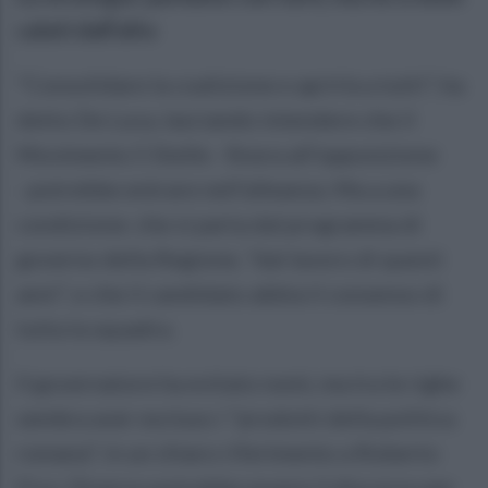
calati dall'alto
"Consolidare la coalizione e aprirla a tutti", ha
detto De Luca, lasciando intendere che il
Movimento 5 Stelle - finora all’opposizione
- potrebbe entrare nell’alleanza. Ma a una
condizione: che si parta dal programma di
governo della Regione, "dal lavoro di questi
anni", e che il candidato abbia il consenso di
tutta la squadra.
Il governatore ha evitato nomi, ma tra le righe
sembra aver escluso i "prodotti della politica
romana", in un chiaro riferimento a Roberto
Fico. Diverso potrebbe essere il discorso per