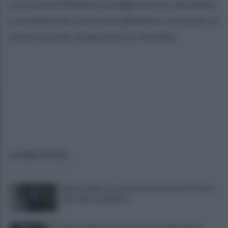
Luca vuole blindare la maggioranza, lasciando
in eredità non solo un programma, ma anche un
nome in grado di garantirne l’eredità.
ULTIME NOTIZIE
Sanità al bivio tra violenza, burocrazia e il rischio
del collasso pubblico...
Nuova legge sui detenuti tossicodipendenti,