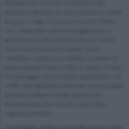
Vincenzo De Luca non si candiderà alle
prossime regionali, ma vuole dettare le regole
del gioco. Oggi, in un vertice a porte chiuse
con i capigruppo della sua maggioranza, il
governatore della Campania ha tracciato la
linea: niente accordi al ribasso, ma un
candidato "condiviso, credibile e in grado di
portare avanti il lavoro fatto in questi 10 anni".
Un messaggio chiaro, rivolto soprattutto a Pd
e M5S alla vigilia del tavolo che si terrà lunedi
prossimo a Napoli con gli emissari del
Nazareno, Baruffi e Taruffi, inviati dalla
segretaria Schlein.
La strategia: parliamo con tutti, ma no a nomi