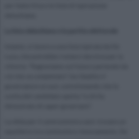
per Italia Viva e le liste di ispirazione
deluchiana.
La lista deluchiana e la partita elettorale
Intanto, si lavora a una lista ispirata da De
Luca, che potrebbe rivelarsi decisiva per la
vittoria. "Ragioniamo sul futuro partendo da
ciò che va completato", ha ribadito il
governatore ai suoi, sottolineando che la
scelta del candidato spetta "a chi ha
dimostrato di saper governare".
La sfida per il centrosinistra sarà trovare un
equilibrio tra continuità e rinnovamento. De