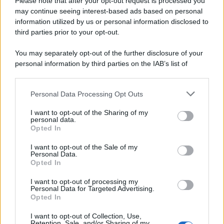
Please note that after your opt-out request is processed you
may continue seeing interest-based ads based on personal
information utilized by us or personal information disclosed to
third parties prior to your opt-out.
You may separately opt-out of the further disclosure of your
personal information by third parties on the IAB’s list of
downstream participants.
Personal Data Processing Opt Outs
This information may also be disclosed by us to third parties
on the IAB’s List of Downstream Participants that may further
I want to opt-out of the Sharing of my
disclose it to other third parties.
personal data.
Opted In
Please note that this website/app uses one or more Google
services and may gather and store information including but
I want to opt-out of the Sale of my
Personal Data.
not limited to your visit or usage behaviour. You may click to
Opted In
grant or deny consent to Google and its third-party tags to
use your data for below specified purposes in below Google
I want to opt-out of processing my
consent section.
Personal Data for Targeted Advertising.
Opted In
I want to opt-out of Collection, Use,
Retention, Sale, and/or Sharing of my