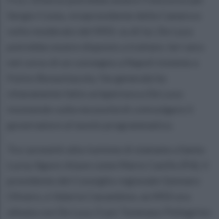
Sergio Costa, vicepresidente della Camera e
volto moderato del M5S: su di lui, De Luca
potrebbe essere disposto a trattare. Ieri sera
nel corso di un convegno a Napoli insieme a
Fulvio Bonavitacola, l'ex generale ha
chiaramente fatto un'apertura a De Luca
insistendo sulla necessità di coinvolgere il
governatore al tavolo programmatico.
Tra i presenti alla riunione di stamane a Santa
Lucia, figure chiave come Mario Casillo (Pd), il
presidente del Consiglio regionale Gennaro
Olivero, e Valeria Ciarambino, ex M5S ora
alleata con De Luca. E poi Tommaso Pellegrino