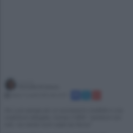
a cura di
Rossella Strianese
sabato 12 aprile 2025 alle 16:35
De Luca spinge per un successore credibile e una
coalizione allargata, incluso il M5S: "parliamo con
tutti, ma niente nomi calati da Roma"