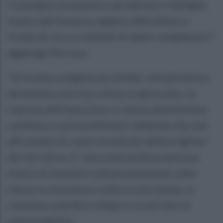
il sostegno economico ad imprese e famiglie,
invece dal Governo appena 100 milioni a
fronte di circa 2 miliardi di danni complessivi",
aggiunge De Luca.
"Di fronte a migliaia di sfollati, infrastrutture
devastate e territori messi in ginocchio, la
risposta dell'esecutivo si riduce all'ennesimo
condono e a provvedimenti tampone che non
affrontano le cause strutturali della fragilita'
del territorio. E' una scelta politica precisa:
invece di investire sulla prevenzione, sulla
messa in sicurezza e sulla ricostruzione, si
continua a perdere tempo e a scaricare le
responsabilita'.