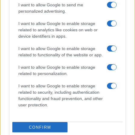
I want to allow Google to send me
personalized advertising.
I want to allow Google to enable storage
related to analytics like cookies on web or
device identifiers in apps.
I want to allow Google to enable storage
related to functionality of the website or app.
I want to allow Google to enable storage
CHI SIAMO
CONTATTI
PUBBLICITÀ
LAVORA CON NOI
related to personalization.
PRIVACY / COOKIE POLICY
PREFERENZE PRIVACY
I want to allow Google to enable storage
OTTO CHANNEL
related to security, including authentication
functionality and fraud prevention, and other
user protection.
Registrazione del Tribunale di Avellino n. 331 del 23/11/1995
Iscritto al Registro degli Operatori di Comunicazione n. 37512
© Riproduzione Riservata – Ne è consentita esclusivamente una
CONFIRM
riproduzione parziale con citazione della fonte corretta