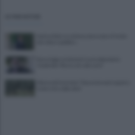
ULTIME NOTIZIE
Sanità al bivio tra violenza, burocrazia e il rischio
del collasso pubblico...
Nuova legge sui detenuti tossicodipendenti,
Ciambriello:"Resta solo sulla carta"
Allarme dei frantoiani: "Senza interventi urgenti a
rischio ritiro delle olive"