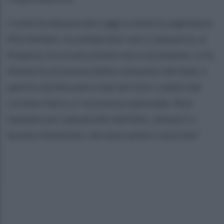
Come ha denunciato oggi in Aula la segretaria
Elly Schlein, la solidarieta' non si annuncia, si
finanzia, la ricostruzione non si promette, si fa.
Anche la sicurezza delle comunita' del Sud, a
partire da Niscemi e dai territori colpiti dal
ciclone Harry, e' sicurezza nazionale. Non
bastano piu' passerelle dall'alto, annunci o
buone intenzioni, servono azioni concrete"