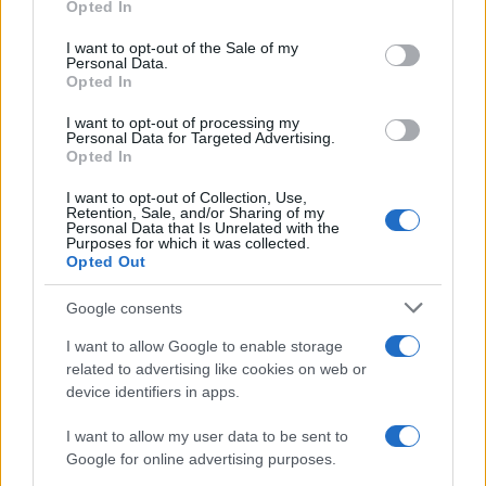
Opted In
Please note that this website/app uses one or more Google
services and may gather and store information including but
I want to opt-out of the Sale of my
Personal Data.
not limited to your visit or usage behaviour. You may click to
Opted In
grant or deny consent to Google and its third-party tags to
use your data for below specified purposes in below Google
I want to opt-out of processing my
consent section.
Personal Data for Targeted Advertising.
Opted In
I want to opt-out of Collection, Use,
Retention, Sale, and/or Sharing of my
Personal Data that Is Unrelated with the
Purposes for which it was collected.
Opted Out
Google consents
I want to allow Google to enable storage
related to advertising like cookies on web or
device identifiers in apps.
I want to allow my user data to be sent to
Google for online advertising purposes.