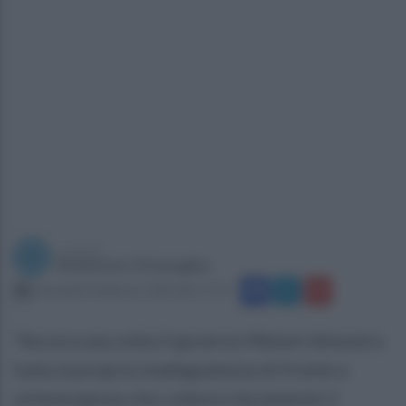
a cura di
Redazione Ottopagine
mercoledì 4 febbraio 2026 alle 17:33
"Ancora una volta il governo Meloni dimostra
tutta la propria inadeguatezza di fronte a
un'emergenza che colpisce duramente il