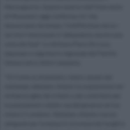
Mezzogiorno. Quanto emerso dall'intervento
di Musumeci oggi conferma cio' che
denunciamo da tempo, l'indifferenza verso i
territori interessati e l'abbandono ancora una
volta del Sud". Lo dichiara Piero De Luca,
deputato e segretario regionale del Partito
Democratico della Campania.
"Di fronte ai drammatici danni causati dal
maltempo abbiamo chiesto la sospensione nel
milleproroghe dei tributi e dei contributi per
le popolazioni colpite, ma dal governo arriva
invece il condono. Abbiamo chiesto risorse
adeguate per la messa in sicurezza dei luoghi e