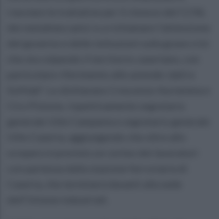
riavviare le trattative per il rinnovo del CCNL
dei metalmeccanici e a richiamare l'attenzione
del governo e delle istituzioni sulla grave crisi
che sta colpendo il territorio casertano, con
particolare riferimento alle aziende Jabil e
Softlab". Lo dichiarano Crescenzo Auriemma e
Ciro Pistone, rispettivamente segretario
generale Uilm Campania e segretario generale
Uilm Caserta, aggiungendo che oltre allo
sciopero è previsto un corteo dei lavoratori
con partenza dalla stazione ferroviaria di
Caserta, che terminerà davanti alla sede
dell'Unione industriali.