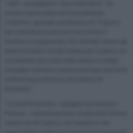
"Jabil - proseguono i due sindacalisti - ha
avviato la procedura di licenziamento
collettivo, aprendo una finestra di 75 giorni
per individuare soluzioni che evitino il
dramma occupazionale. Per Softlab, invece, gli
ammortizzatori sociali stanno per scadere, ma
al momento non sono state messe in campo
strategie risolutive, mentre permane una forte
sofferenza produttiva nell'indotto di
Stellantis".
"La manifestazione - spiegano Auriemma e
Pistone - culminerà presso la sede dell'Unione
Industriali di Caserta, con l'auspicio che
quest'ultima si attivi per favorire la ripresa del