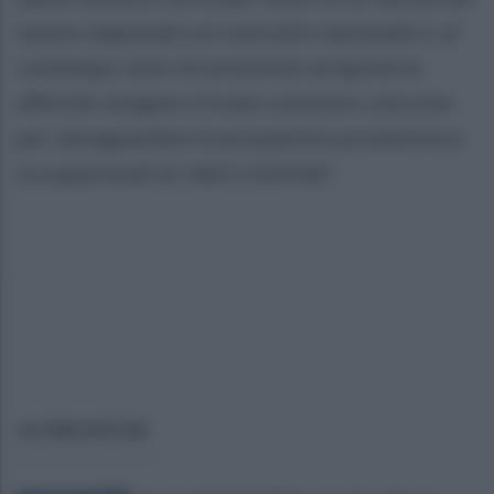
tavolo negoziale sul contratto nazionale e, al
contempo, eserciti pressione sul governo
affinché vengano trovate soluzioni concrete
per salvaguardare le prospettive produttive e
occupazionali di Jabil e Softlab".
ULTIME NOTIZIE