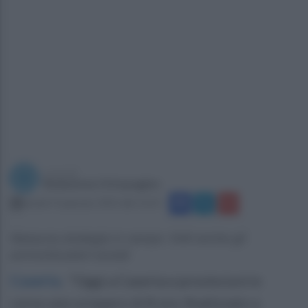
a cura di
Redazione Ottopagine
lunedì 13 gennaio 2025 alle 12:25
Nessuna strategia in campo: finiti anche gli
ammortizzatori sociali
Caserta
.
"Oggi a Caserta e provincia è in
corso uno sciopero di 8 ore, finalizzato a