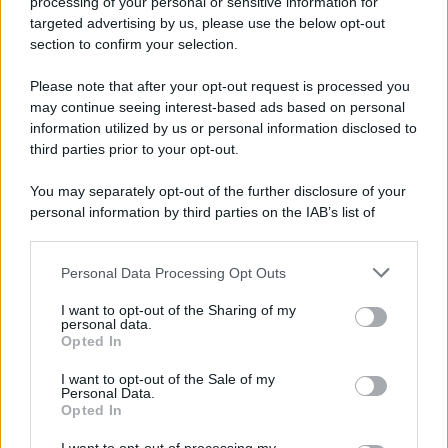
processing of your personal or sensitive information for
Cesa: approvato assestamento di bilancio e
targeted advertising by us, please use the below opt-out
tariffe Tari
section to confirm your selection.
Please note that after your opt-out request is processed you
may continue seeing interest-based ads based on personal
information utilized by us or personal information disclosed to
third parties prior to your opt-out.
You may separately opt-out of the further disclosure of your
personal information by third parties on the IAB’s list of
downstream participants.
Personal Data Processing Opt Outs
This information may also be disclosed by us to third parties
on the IAB’s List of Downstream Participants that may further
I want to opt-out of the Sharing of my
disclose it to other third parties.
personal data.
Opted In
Please note that this website/app uses one or more Google
services and may gather and store information including but
I want to opt-out of the Sale of my
Personal Data.
not limited to your visit or usage behaviour. You may click to
Opted In
grant or deny consent to Google and its third-party tags to
use your data for below specified purposes in below Google