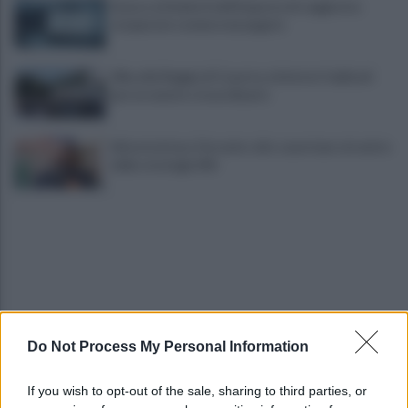
Scacco ai furbetti dell'imposta di soggiorno:
recuperate somme mai pagate
Alba alla Reggia di Caserta, visitatori triplicati
per un evento straordinario
Infrastrutture, Ferrante: alto casertano al centro
della strategia Mit
Do Not Process My Personal Information
Viola l'obbligo di permanenza notturna:
arrestato dai carabinieri
If you wish to opt-out of the sale, sharing to third parties, or