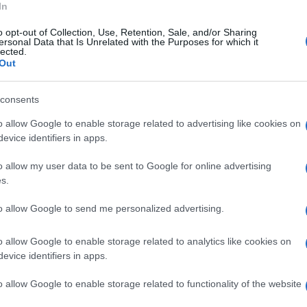
erta, a seguito dell'entrata in vigore del
In
del sistema (Identificazione e registrazione),
o opt-out of Collection, Use, Retention, Sale, and/or Sharing
ersonal Data that Is Unrelated with the Purposes for which it
efinire le azioni necessarie per il supporto e
lected.
Out
zone montane.
consents
le ore 10:30, presso la sede Coldiretti di Alife,
o allow Google to enable storage related to advertising like cookies on
Piedimonte, e vedrà la partecipazione di
evice identifiers in apps.
parchi e delle comunità montane.
o allow my user data to be sent to Google for online advertising
s.
to il direttore di Coldiretti Caserta,
to allow Google to send me personalized advertising.
rdinare gli interventi a sostegno delle aziende
o allow Google to enable storage related to analytics like cookies on
evice identifiers in apps.
o allow Google to enable storage related to functionality of the website
enta e integrata delle risorse agricole e