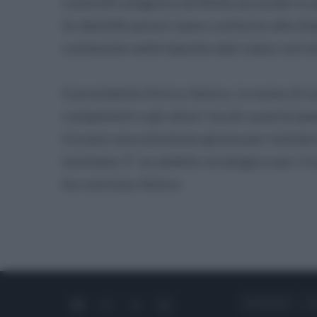
controlli eseguirà verifiche accurate in a
le identificazioni siano conformi alle di
contenute nelle banche dati siano corret
Il presidente Enrico Amico, in nome di tut
competenti e gli attori locali a partecipa
trovare una soluzione giusta per tutelar
montane. E' un ambito strategico per il n
ha concluso Amico
CHI SIAMO
C