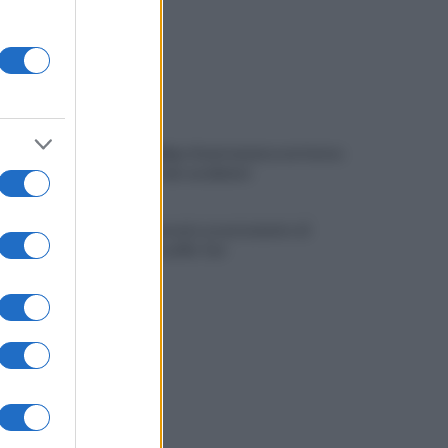
Viola l'obbligo di permanenza notturna:
arrestato dai carabinieri
Cesa: approvato assestamento di
bilancio e tariffe Tari