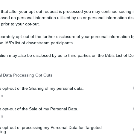
 that after your opt-out request is processed you may continue seeing i
ased on personal information utilized by us or personal information dis
 prior to your opt-out.
rately opt-out of the further disclosure of your personal information by
he IAB’s list of downstream participants.
tion may also be disclosed by us to third parties on the IAB’s List of 
 that may further disclose it to other third parties.
 that this website/app uses one or more Google services and may gath
l Data Processing Opt Outs
including but not limited to your visit or usage behaviour. You may click 
 to Google and its third-party tags to use your data for below specifi
 15 gennaio 2025 alle 22:34
o opt-out of the Sharing of my personal data.
ogle consent section.
In
egli allevamenti montani: incontro cruciale il 21
o opt-out of the Sale of my Personal Data.
In
to opt-out of processing my Personal Data for Targeted
ing.