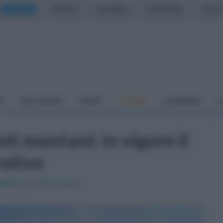
CASERTA
NAPOLI
SALERNO
CAMPANIA
ITALIA
o
À
DAI COMUNI
SPORT
CUCINA
ECONOMIA
C
ti montani: in vigore il
ativo
Caserta in prima linea