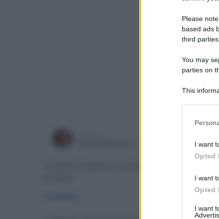
Please note
based ads b
third parties
You may sepa
parties on t
This informa
Participants
Please note
Persona
information 
a cura di
deny consent
mercoledì
Gianni Vigoroso
I want t
in below Go
Opted 
Coldiretti Caserta in prima linea per la cura d
gennaio
I want t
Opted 
Caserta
.
I want 
Advertis