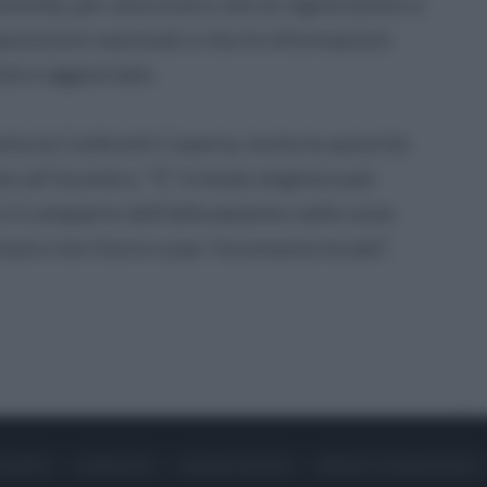
zienda, per assicurarsi che le registrazioni e
sposizioni nazionali e che le informazioni
te e aggiornate.
ta la Coldiretti Caserta, invita le autorità
re all’incontro. "E' il modo migliore per
e il comparto dell'allevamento nelle zone
ostro territorio e per l’economia locale",
ONTATTI
PUBBLICITÀ
LAVORA CON NOI
PRIVACY / COOKIE POLICY