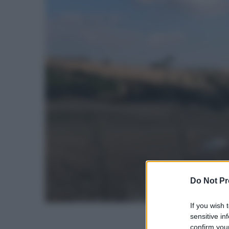
Do Not Pr
If you wish 
sensitive in
confirm your