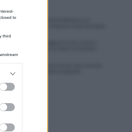
ULTIME NOTIZIE
nterest-
closed to
Scacco ai furbetti dell'imposta di
soggiorno: recuperate somme mai pagate
 third
Alba alla Reggia di Caserta, visitatori
triplicati per un evento straordinario
Downstream
Infrastrutture, Ferrante: alto casertano
er and store
al centro della strategia Mit
to grant or
ed purposes