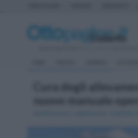
PRIMA PAGINA
AVELLINO
BENEVENTO
Sabato 8 Agosto 2026
| Direttore Editoriale:
Antonio Sass
HOME
POLITICA
CRONACA
ATTUALIT
Cura degli allevamen
nuovo manuale oper
Identificazione e registrazione. Coldiretti 