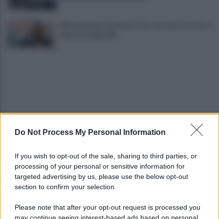
Infrastrutture, Ferrante: alto casertano al centro
della strategia Mit
Do Not Process My Personal Information
Viola l'obbligo di permanenza notturna:
arrestato dai carabinieri
If you wish to opt-out of the sale, sharing to third parties, or
processing of your personal or sensitive information for
Cesa: approvato assestamento di bilancio e
targeted advertising by us, please use the below opt-out
tariffe Tari
section to confirm your selection.
Please note that after your opt-out request is processed you
may continue seeing interest-based ads based on personal