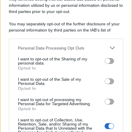
information utilized by us or personal information disclosed to
third parties prior to your opt-out.
You may separately opt-out of the further disclosure of your
personal information by third parties on the IAB’s list of
downstream participants.
Personal Data Processing Opt Outs
This information may also be disclosed by us to third parties
on the IAB’s List of Downstream Participants that may further
I want to opt-out of the Sharing of my
disclose it to other third parties.
personal data.
Opted In
Please note that this website/app uses one or more Google
services and may gather and store information including but
I want to opt-out of the Sale of my
Personal Data.
not limited to your visit or usage behaviour. You may click to
Opted In
grant or deny consent to Google and its third-party tags to
use your data for below specified purposes in below Google
I want to opt-out of processing my
consent section.
Personal Data for Targeted Advertising.
Opted In
I want to opt-out of Collection, Use,
Retention, Sale, and/or Sharing of my
Personal Data that Is Unrelated with the