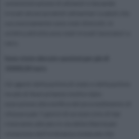
somministrazione di alimenti e bevande
trovati alcuni prodotti alimentari scaduti che
successivamente sono stati distrutti, in
un’altra attività sono stati trovati lavoratori a
nero.
Sono state elevate sanzioni per più di
10000,00 euro
.
Gli agenti della polizia di stato e della polizia
locale di Aversa hanno inoltre dato
esecuzione alla notifica del provvedimento di
chiusura per 5 giorni di un esercizio di bar
ristorante ubicato in via della libertà per
violazione dell’ordinanza sindacale che