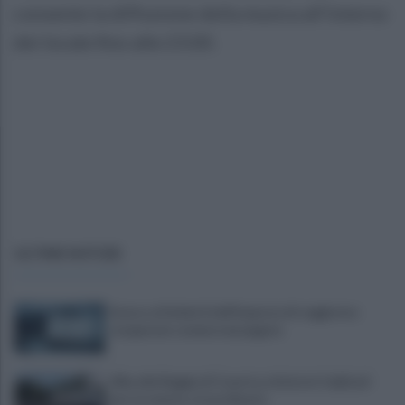
consente la diffusione della musica all’interno
dei locale fino alle 23.00.
ULTIME NOTIZIE
Scacco ai furbetti dell'imposta di soggiorno:
recuperate somme mai pagate
Alba alla Reggia di Caserta, visitatori triplicati
per un evento straordinario