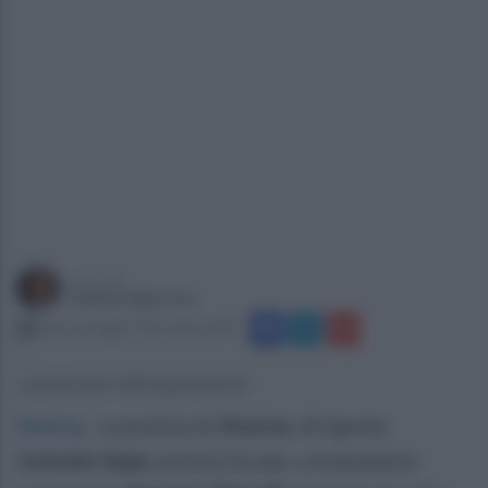
a cura di
Gianni Vigoroso
sabato 8 luglio 2023 alle 16:28
I particolari dell'operazione
Aversa
.
La polizia di
Aversa
, dirigente
A
ntonio Sepe
, polizia locale, comandante