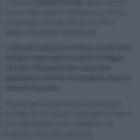
colonnello
Antonio Piricelli
, ispettorato del
lavoro Caserta hanno effettuato un servizio
straordinario di controllo del territorio
legato al fenomeno della Movida.
I controlli si sono protratti fino a tarda notta
ed hanno interessato le zone di Via Seggio,
Via Salvo D’Acquisto, dove sono state
ispezionate 4 attività di somministrazione di
alimenti e bevande.
Riscontrate irregolarità per la presenza di
bottiglie di vino senza etichettatura e relativa
tracciabilità poste sotto sequestro, nel
frigorifero di un’altra attività di