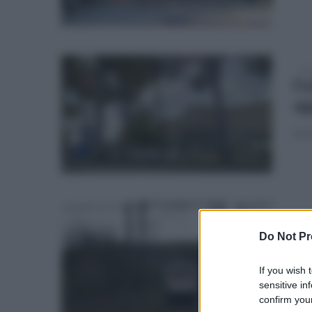
dom
Fo
ag
Arr
sab
Me
Do Not Pr
ag
If you wish 
L'ep
sensitive in
confirm your