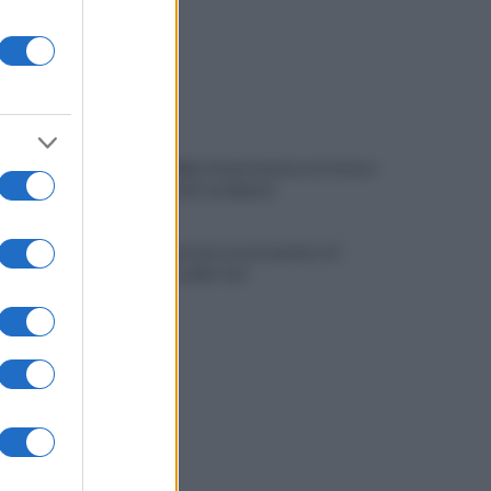
Viola l'obbligo di permanenza notturna:
arrestato dai carabinieri
Cesa: approvato assestamento di
bilancio e tariffe Tari