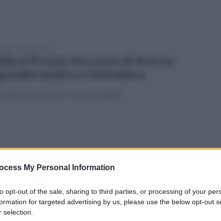
enica 12 luglio 2026
llia al Pronto Soccorso di Aversa:
grediti medico e infermiera
estato 21 enne, ecco cosa è accaduto
ato 11 luglio 2026
zzi pubblici, è far west: capotreno
ocess My Personal Information
gredito da un passeggero
to opt-out of the sale, sharing to third parties, or processing of your per
isodio di violenza sulla linea tra Napoli e Villa Literno
formation for targeted advertising by us, please use the below opt-out s
 selection.