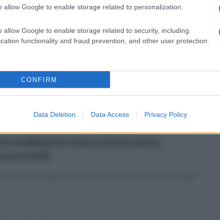
o allow Google to enable storage related to personalization.
tedì 16 giugno 2026
ocesi di Aversa: "Coltivare diritti in
o allow Google to enable storage related to security, including
rra di lavoro"
cation functionality and fraud prevention, and other user protection.
olo di confronto su mobilità umane e sfruttamento
CONFIRM
Data Deletion
Data Access
Privacy Policy
ato 13 giugno 2026
ersa: notificato in carcere
ovvedimento esecuzione pene
ncorrenti
nuto dovrà espiare oltre sette anni di reclusione per rapina