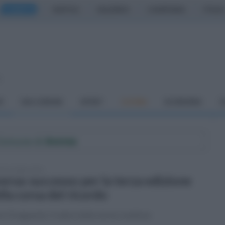
CASERTA
NAPOLI
SALERNO
CAMPANIA
ITALIA
o
À
DAI COMUNI
SPORT
CUCINA
ECONOMIA
C
 Comune di
Aversa
edì 13 luglio 2026
ersa: successo per la terza edizione
lla corsa del ricordo
e il traguardo, il valore della storia condivisa