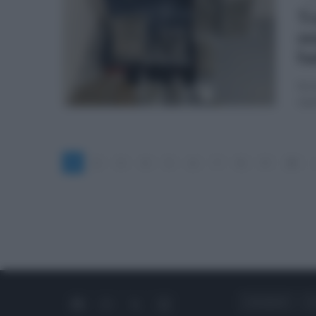
ven
Tr
se
ha
Sei 
supe
1
2
3
4
5
6
7
8
9
10
CHI SIAMO
C