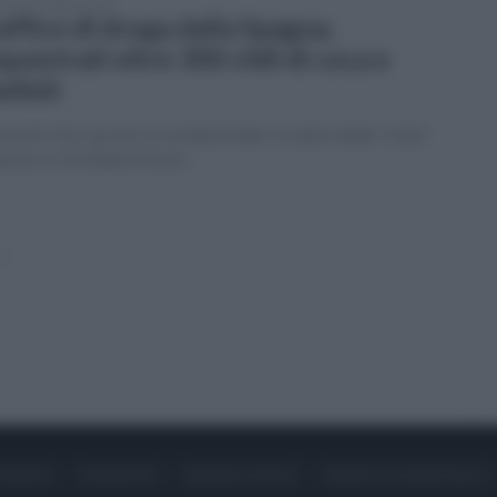
erdì 29 maggio 2026
affico di droga dalla Spagna,
questrati oltre 300 chili di coca e
shish
arresti: 4 in carcere e 2 ai domiciliari. Il valore della "roba"
riore a 10 milioni di euro
»
ONTATTI
PUBBLICITÀ
LAVORA CON NOI
PRIVACY / COOKIE POLICY