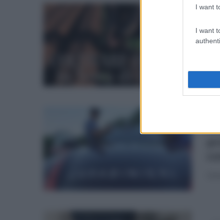
I want t
mar
Di
I want t
te
authenti
Tav
sab
Av
pr
co
Dete