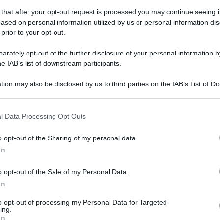
 that after your opt-out request is processed you may continue seeing i
ased on personal information utilized by us or personal information dis
 prior to your opt-out.
erdì 10 luglio 2026
i abiti sequestrati dalla Finanza donati
rately opt-out of the further disclosure of your personal information by
 beneficenza per i più fragili
he IAB’s list of downstream participants.
pi sono stati consegnati al Sacro militare ordine
tion may also be disclosed by us to third parties on the IAB’s List of 
tantiniano di San Giorgio
 that may further disclose it to other third parties.
 that this website/app uses one or more Google services and may gath
l Data Processing Opt Outs
including but not limited to your visit or usage behaviour. You may click 
 to Google and its third-party tags to use your data for below specifi
o opt-out of the Sharing of my personal data.
tedì 7 luglio 2026
ogle consent section.
poli Nord intitola il Tribunale a
In
ffaele Numeroso, magistrato giusto
o opt-out of the Sale of my Personal Data.
In
cerimonia alla presenza del Procuratore Generale Policastro
to opt-out of processing my Personal Data for Targeted
ing.
In