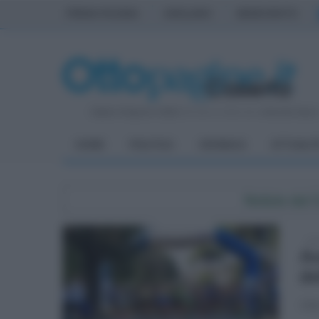
PRIMA PAGINA
AVELLINO
BENEVENTO
Sabato 8 Agosto 2026
| Direttore Editoriale:
Antonio Sass
HOME
POLITICA
CRONACA
ATTUALIT
Notizie dal
lun
Av
de
Oltr