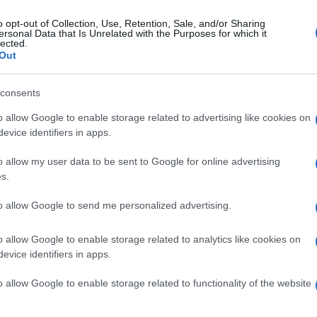
o opt-out of Collection, Use, Retention, Sale, and/or Sharing
ersonal Data that Is Unrelated with the Purposes for which it
vedì 18 giugno 2026
lected.
ersa: approvata convenzione nuovo
Out
tervento di edilizia residenziale
ciale
consents
o allow Google to enable storage related to advertising like cookies on
rogetto che non si limita solo alla costruzione dei nuovi
evice identifiers in apps.
bricati
o allow my user data to be sent to Google for online advertising
s.
tedì 16 giugno 2026
te condominiale degenera: due arresti,
to allow Google to send me personalized advertising.
questrate armi e droga
o allow Google to enable storage related to analytics like cookies on
coppia di fratelli ha minacciato un condomino, poi
evice identifiers in apps.
tervento dei carabinieri
o allow Google to enable storage related to functionality of the website