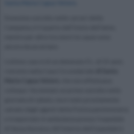
Santa Maria Capua Vetere
.
Ennesimo suicidio nelle carceri della
Campania, è il quarto dall’inizio dell’anno,
mentre per altre tre morti le cause sono
ancora da accertare.
L’ultimo caso è di un detenuto F.L. di 55 anni,
ristretto nella Casa Circondariale
di Santa
Maria Capua Vetere
, che non effettuava
colloqui. Ha tentato un primo suicidio nella
giornata di sabato, ma è stato prontamente
salvato dagli agenti della Polizia penitenziaria
e trasportato in ambulanza presso l’ospedale
di Sessa Aurunca. All’interno dell’ospedale è