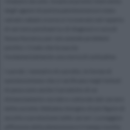
rimanere da solo. Grazie al pronto intervento
degli agenti di polizia penitenziaria è stato
salvato sabato scorso e ricoverato nel reparto
di servizio psichiatrico di diagnosi e cura di
Sessa Aurunca, pur non avendo problemi
psichici. Credo che la sua sia
fondamentalmente una storia di solitudine.
I suicidi, i tentativi di suicidio, le forme di
autolesionismo che si verificano negli Istituti
di pena sono anche il prodotto di un
distanziamento sociale e culturale dal carcere
della società. Abbiamo bisogno di più figure di
ascolto e protezione nelle carceri. La maggior
afflizione della detenzione è il tempo inutile,