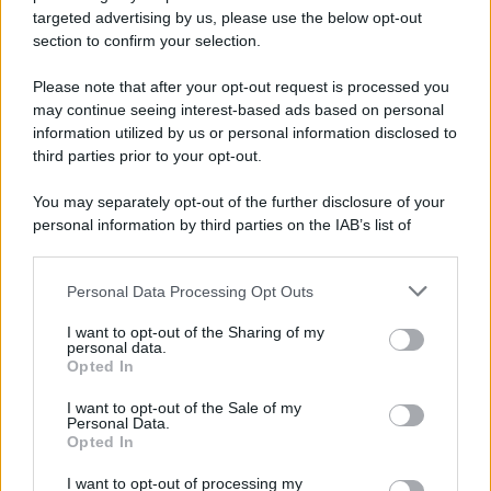
Cesa: approvato assestamento di bilancio e
targeted advertising by us, please use the below opt-out
tariffe Tari
section to confirm your selection.
Please note that after your opt-out request is processed you
may continue seeing interest-based ads based on personal
information utilized by us or personal information disclosed to
third parties prior to your opt-out.
You may separately opt-out of the further disclosure of your
personal information by third parties on the IAB’s list of
downstream participants.
Personal Data Processing Opt Outs
This information may also be disclosed by us to third parties
on the IAB’s List of Downstream Participants that may further
I want to opt-out of the Sharing of my
disclose it to other third parties.
personal data.
Opted In
Please note that this website/app uses one or more Google
services and may gather and store information including but
I want to opt-out of the Sale of my
Personal Data.
not limited to your visit or usage behaviour. You may click to
Opted In
grant or deny consent to Google and its third-party tags to
use your data for below specified purposes in below Google
I want to opt-out of processing my