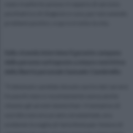
stato trasferito presso il reparto di servizio
psichiatrico di diagnosi e cura, pur non avendo
problemi psichici, e qui si è tolto la vita.
Sulla vicenda interviene il garante campano
delle persone sottoposte a misure restrittive
della libertà personale Samuele Ciambriello:
“Il detenuto sarebbe dovuto uscire dal carcere
fra pochi mesi e recentemente aveva anche
chiesto gli arresti domiciliari. Il tentativo di
suicidio non era un atto strumentale, era
evidente la voglia di farla finita per timore di