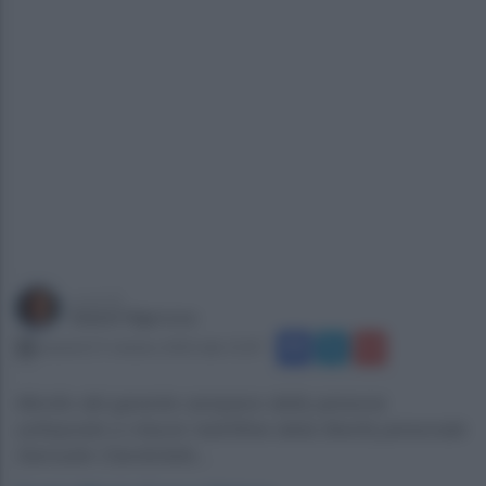
a cura di
Gianni Vigoroso
venerdì 27 ottobre 2023 alle 15:07
Monito del garante campano delle persone
sottoposte a misure restrittive della libertà personale
Samuele Ciambriello...