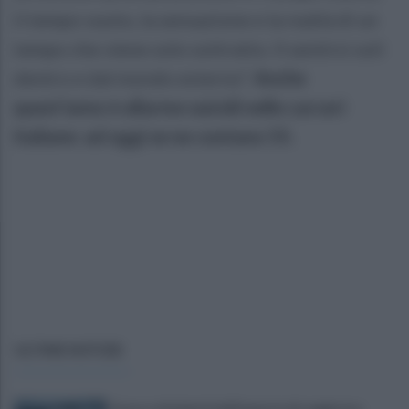
il tempo vuoto, la sensazione e la realtà di un
tempo che viene solo sottratto. Il sentirsi soli
dentro e dal mondo esterno”.
Anche
quest’anno è allarme suicidi nelle carceri
italiane: ad oggi se ne contano 55.
ULTIME NOTIZIE
Scacco ai furbetti dell'imposta di soggiorno: