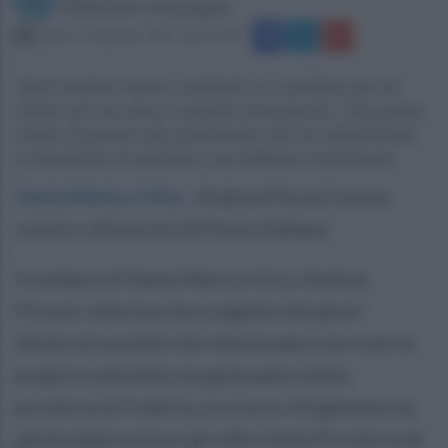
Redazione Ottopagine
sabato 14 gennaio 2017 alle 16:18
Venti sindaci hanno costituito un comitato per far
fronte ad una vera e propria emergenza. Una presa
d’atto di quanto sta avvenendo che ha determinato
la decisione di adottare una delibera di protesta.
Santa Maria a Vico
.
Andrea Pirozzi tuona
contro i disservizi di Poste Italiane.
Il sindaco di Santa Maria a Vico, Andrea
Pirozzi, informa che a seguito dei gravi
disservizi postali che interessano non solo la
propria comunità, ma gran parte della
provincia di Caserta, lo scorso 10 gennaio ha
partecipato presso gli uffici della Provincia di