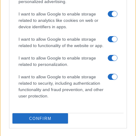
personalized advertising.
I want to allow Google to enable storage
related to analytics like cookies on web or
device identifiers in apps.
I want to allow Google to enable storage
related to functionality of the website or app.
I want to allow Google to enable storage
CHI SIAMO
CONTATTI
PUBBLICITÀ
LAVORA CON NOI
related to personalization.
PRIVACY / COOKIE POLICY
PREFERENZE PRIVACY
I want to allow Google to enable storage
OTTO CHANNEL
related to security, including authentication
functionality and fraud prevention, and other
user protection.
Registrazione del Tribunale di Avellino n. 331 del 23/11/1995
Iscritto al Registro degli Operatori di Comunicazione n. 37512
© Riproduzione Riservata – Ne è consentita esclusivamente una
CONFIRM
riproduzione parziale con citazione della fonte corretta
www.ottopagine.it