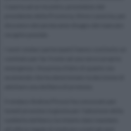
Caserta ad un incontro, presieduto dal
presidente della Provincia, Silvio Lavornia, per
discutere del perdurante disagio del mancato
recapito postale.
I venti sindaci partecipanti hanno costituito un
comitato per far fronte ad una vera e propria
emergenza. Una presa d’atto di quanto sta
avvenendo che ha determinato la decisione di
adottare una delibera di protesta.
Il sindaco Andrea Pirozzi ha convocato per
lunedì prossimo la giunta per l’adozione della
suddetta delibera, ha intanto dato mandato
all’ufficio legale di inoltrare a tutti gli enti