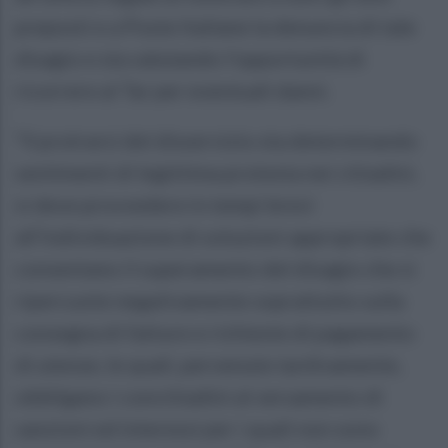
preposti e a Poste Italiane la denuncia di tale
disagio e sta valutando l’opportunità di
ricorrere al Tar per eventuali danni.
“Il protrarsi del disservizio sta determinando
sentimenti di legittima protesta nei cittadini,
si deve provvedere in tempi brevi
all’individuazione di soluzioni appropriate che
consentano il superamento del disagio che si
ripercuote negativamente soprattutto sulla
consegna di fatture e richieste di pagamento
di utenze, le quali, pervenute tardivamente,
obbligano i concittadini al versamento di
sanzioni ed interessi per i quali non sono