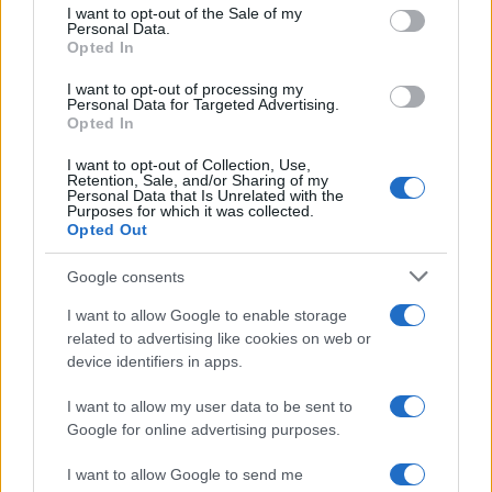
services and may gather and store information including but
I want to opt-out of the Sale of my
Personal Data.
not limited to your visit or usage behaviour. You may click to
Opted In
grant or deny consent to Google and its third-party tags to
use your data for below specified purposes in below Google
I want to opt-out of processing my
consent section.
Personal Data for Targeted Advertising.
Opted In
I want to opt-out of Collection, Use,
Retention, Sale, and/or Sharing of my
Personal Data that Is Unrelated with the
Purposes for which it was collected.
Opted Out
Google consents
I want to allow Google to enable storage
related to advertising like cookies on web or
device identifiers in apps.
I want to allow my user data to be sent to
Google for online advertising purposes.
I want to allow Google to send me