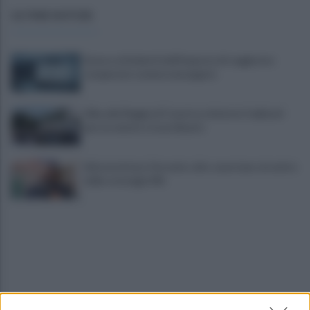
ULTIME NOTIZIE
Scacco ai furbetti dell'imposta di soggiorno:
recuperate somme mai pagate
Alba alla Reggia di Caserta, visitatori triplicati
per un evento straordinario
Infrastrutture, Ferrante: alto casertano al centro
della strategia Mit