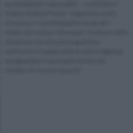
assolutamente responsabili. - Lo dichiara il
sindaco Andrea Pirozzi- Seguiremo, anche
attraverso il coordinamento con gli altri
sindaci dei comuni interessati, l’evolversi della
situazione, terremo alta la guardia e
metteremo in campo tutte le azioni legali per
salvaguardare il sacrosanto diritto dei
cittadini di ricevere la posta”.