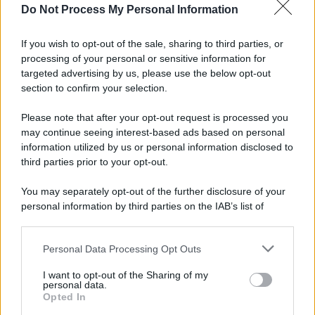
Do Not Process My Personal Information
Viola l'obbligo di permanenza notturna:
arrestato dai carabinieri
If you wish to opt-out of the sale, sharing to third parties, or
processing of your personal or sensitive information for
Cesa: approvato assestamento di bilancio e
targeted advertising by us, please use the below opt-out
tariffe Tari
section to confirm your selection.
Please note that after your opt-out request is processed you
may continue seeing interest-based ads based on personal
information utilized by us or personal information disclosed to
third parties prior to your opt-out.
You may separately opt-out of the further disclosure of your
personal information by third parties on the IAB’s list of
downstream participants.
Personal Data Processing Opt Outs
This information may also be disclosed by us to third parties
on the IAB’s List of Downstream Participants that may further
I want to opt-out of the Sharing of my
disclose it to other third parties.
personal data.
Opted In
Please note that this website/app uses one or more Google