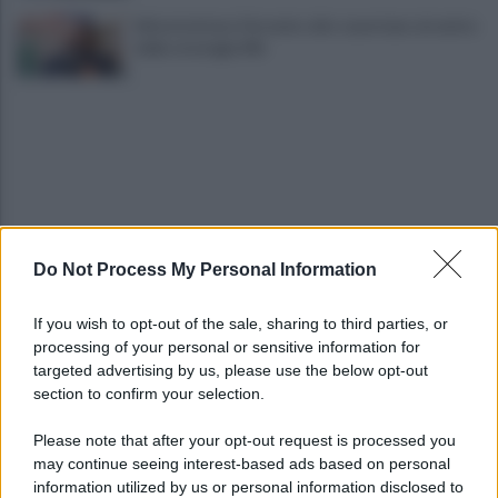
Infrastrutture, Ferrante: alto casertano al centro
della strategia Mit
Do Not Process My Personal Information
Viola l'obbligo di permanenza notturna:
arrestato dai carabinieri
If you wish to opt-out of the sale, sharing to third parties, or
processing of your personal or sensitive information for
Cesa: approvato assestamento di bilancio e
targeted advertising by us, please use the below opt-out
tariffe Tari
section to confirm your selection.
Please note that after your opt-out request is processed you
may continue seeing interest-based ads based on personal
information utilized by us or personal information disclosed to