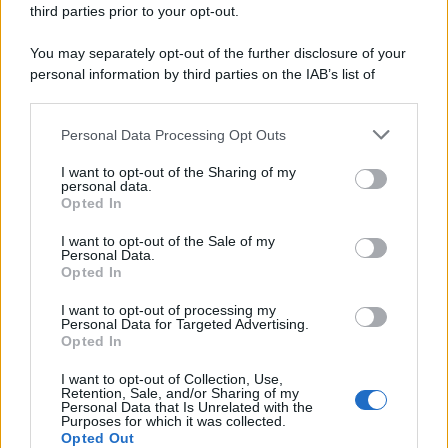
third parties prior to your opt-out.
You may separately opt-out of the further disclosure of your
personal information by third parties on the IAB’s list of
downstream participants.
Personal Data Processing Opt Outs
This information may also be disclosed by us to third parties
on the IAB’s List of Downstream Participants that may further
I want to opt-out of the Sharing of my
disclose it to other third parties.
personal data.
Opted In
Please note that this website/app uses one or more Google
services and may gather and store information including but
I want to opt-out of the Sale of my
Personal Data.
not limited to your visit or usage behaviour. You may click to
Opted In
grant or deny consent to Google and its third-party tags to
use your data for below specified purposes in below Google
I want to opt-out of processing my
consent section.
Personal Data for Targeted Advertising.
Opted In
I want to opt-out of Collection, Use,
Retention, Sale, and/or Sharing of my
Personal Data that Is Unrelated with the
Purposes for which it was collected.
Opted Out