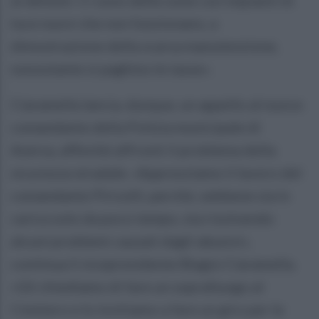
luce nuovi che non funzionano, a
dimostrazione della scarsa manutenzione,
nonostante si paghino le tasse».
Ciaramella lancia, dunque, un appello al nuovo
comandante della Polizia municipale di
Aversa, affinché affronti il problema della
sicurezza stradale. «Apprezziamo il lavoro del
comandante Piricelli, perché, sebbene sia in
carica solo da poco tempo, sta risolvendo
alcuni problemi causati dagli abusivi»,
continua il vicepresidente Biagio Ciaramella.
«Gli chiediamo di fare un sopralluogo al
Cimitero e lo invitiamo a fare un giro per le