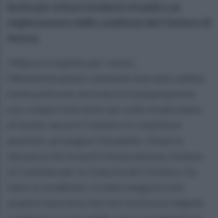
buche per evitare incidenti stradali e un
miglioramento delle condizioni del Cimitero di
Aversa.
«Manca il rispetto per i morti,
l’Amministrazione comunale aversana cambia
molte poltrone, ma trascura la popolazione,
non compie interventi seri sulle strade piene
di buche, lascia il Cimitero in condizioni
pessime», prosegue Ciaramella. «Dopo la
denuncia che la nostra Associazione, insieme
al Comitato per la rinascita del Cimitero, ha
fatto ai carabinieri, è stato eseguito solo
qualche lavoretto che non restituisce dignità
ai defunti. Ci sono delle zone con impianti di