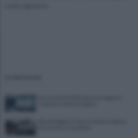
come regolarsi».
ULTIME NOTIZIE
Scacco ai furbetti dell'imposta di soggiorno:
recuperate somme mai pagate
Alba alla Reggia di Caserta, visitatori triplicati
per un evento straordinario