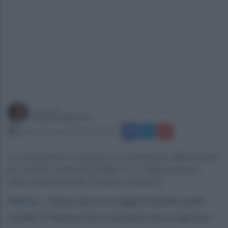
a cura di
Gianni Vigoroso
sabato 22 aprile 2023 alle 16:00
Le Associazioni chiedono la riparazione delle buche
per evitare incidenti stradali e un miglioramento
delle condizioni del Cimitero di Aversa.
Aversa
.
«Sono ancora troppe le buche sulle
strade di Aversa che costituiscono un grosso