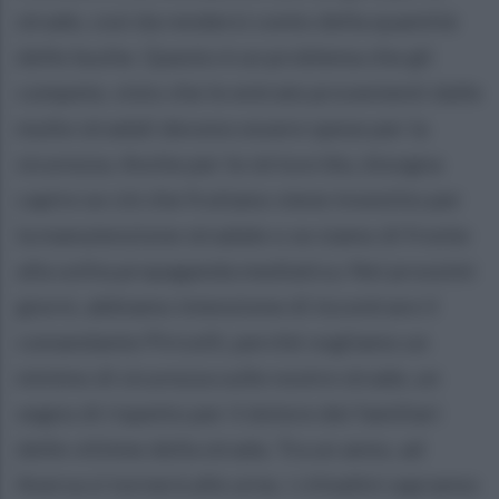
strade, così da rendersi conto della quantità
delle buche. Questo è un problema che gli
compete, visto che le entrate provenienti dalle
multe stradali devono essere spese per la
sicurezza. Anche per le strisce blu, bisogna
capire se ciò che fruttano viene investito per
la manutenzione stradale o se siamo di fronte
alla solita propaganda mediatica. Nei prossimi
giorni, abbiamo intenzione di incontrare il
comandante Piricelli, perché vogliamo un
minimo di sicurezza sulle nostre strade, un
segno di rispetto per il dolore dei familiari
delle vittime della strada. Tra un anno, ad
Aversa si tornerà alle urne, i cittadini sapranno