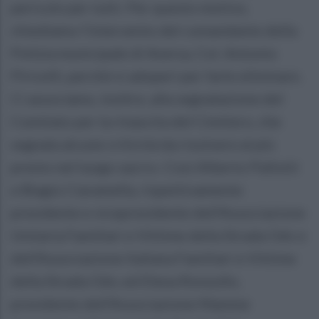
pericolo per tutti. Per questo motivo,
chiediamo l’intervento del comandante della
Polizia municipale di Aversa, Col. Antonio
Piricelli, perché si adoperi per farle eliminare.
Ci associamo, inoltre, alla segnalazione del
Comitato per la rinascita del Cimitero, che
segnala alcune criticità da risolvere al più
presto nel luogo sacro». Così Alberto Pallotti
e Biagio Ciaramella, rispettivamente
presidente e vicepresidente dell'Associazione
Unitaria Familiari e Vittime della Strada Odv e
dell'Associazione Italiana Familiari e Vittime
della Strada Odv, ed Elena Ronzullo,
presidente dell'Associazione Mamme