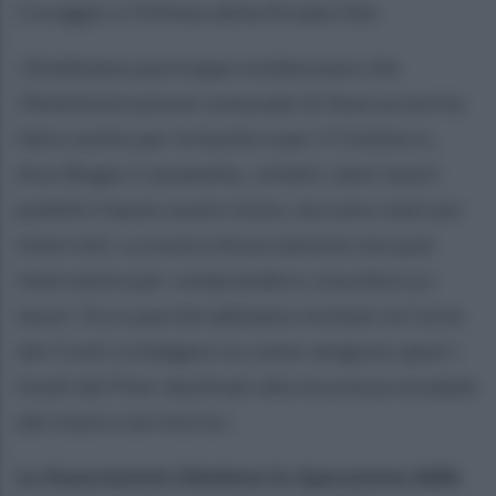
Coraggio e Vittime della Strada Odv.
«Dobbiamo purtroppo evidenziare che
l’Amministrazione comunale di Aversa non ha
fatto molto per le buche e per il Cimitero»,
dice Biagio Ciaramella, «infatti, tanti lavori
pubblici hanno avuto inizio, ma sono stati poi
interrotti. La nostra Associazione non può
intervenire per comprendere cosa blocca i
lavori. Ecco perché abbiamo invitato la Corte
dei Conti a indagare su come vengono spesi i
fondi del Pnnr destinati alla sicurezza stradale
del nostro territorio».
Le Associazioni chiedono la riparazione delle