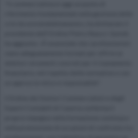
"Il commercialista è oggi un punto di
riferimento fondamentale nella gestione delle
crisi da sovraindebitamento», ha dichiarato il
presidente dell’Ordine Pietro Raucci. Quindi,
ha aggiunto: «È essenziale che i professionisti
siano adeguatamente formati per offrire ai
debitori strumenti concreti per il risanamento
finanziario, nel rispetto delle normative e con
un approccio etico e responsabile".
L'Ordine dei Dottori Commercialisti e degli
Esperti Contabili di Caserta conferma il
proprio impegno nella formazione continua e
nella promozione di occasioni di confronto tra
professionisti, con l’obiettivo di garantire un