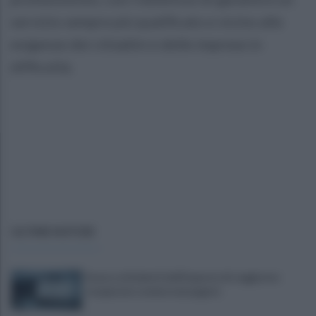
servizio sempre più qualificato e vicino alle
esigenze dei cittadini e delle imprese in
difficoltà.
ULTIME NOTIZIE
Scacco ai furbetti dell'imposta di soggiorno:
recuperate somme mai pagate