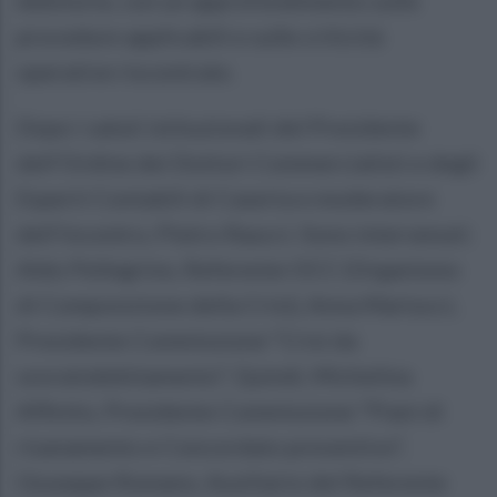
procedure applicabili e sulle criticità
operative riscontrate.
Dopo i saluti istituzionali del Presidente
dell’Ordine dei Dottori Commercialisti e degli
Esperti Contabili di Caserta e moderatore
dell’incontro, Pietro Raucci. Sono intervenuti:
Aldo Pellegrino, Referente OCC (Organismo
di Composizione della Crisi), Anna Martucci,
Presidente Commissione “Crisi da
sovraindebitamento”. Quindi, Michelina
Affinito, Presidente Commissione “Piani di
risanamento e Concordato preventivo”,
Giuseppe Romano, Ausiliario del Referente