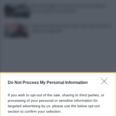
Alba alla Reggia di Caserta, visitatori triplicati
per un evento straordinario
Infrastrutture, Ferrante: alto casertano al centro
della strategia Mit
Do Not Process My Personal Information
Viola l'obbligo di permanenza notturna:
arrestato dai carabinieri
If you wish to opt-out of the sale, sharing to third parties, or
processing of your personal or sensitive information for
Cesa: approvato assestamento di bilancio e
targeted advertising by us, please use the below opt-out
tariffe Tari
section to confirm your selection.