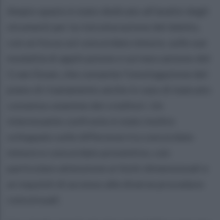
Ampio spazio è stato dedicato all’analisi degli
strumenti per la ristrutturazione del debito,
con un focus sul concordato minore, sulle sue
modalità di applicazione e sul meccanismo del
Cram Down, che consente l’omologazione del
piano di risanamento anche in caso di mancato
consenso unanime dei creditori. Un
interessante confronto è stato inoltre
sviluppato sulle differenze tra concordato
minore e concordato preventivo, con
particolare attenzione ai limiti dimensionali e
ai requisiti di accesso alle diverse procedure
concorsuali.