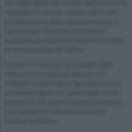
Uno degli aspetti più rilevanti dell’incontro ha
riguardato il ruolo del commercialista nella
predisposizione della relazione economico-
patrimoniale e finanziaria, documento
essenziale per attestare la fattibilità dei piani
di ristrutturazione del debito.
L’evento si è concluso con un’analisi delle
ultime pronunce giurisprudenziali del
Tribunale di Santa Maria Capua Vetere e con
un dibattito aperto tra i partecipanti, che ha
permesso di affrontare le questioni pratiche
più frequenti e di individuare possibili
soluzioni operative.