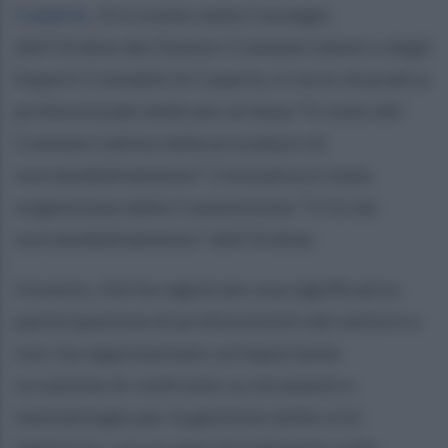
Caserta
.
Si è svolto nella Convegni
dell’Ordine dei Dottori Commercialisti e degli
Esperti Contabili di Caserta, il corso di pratica
professionale dedicato al tema “Il ruolo del
Commercialista nelle procedure di
sovraindebitamento”. L’iniziativa è stata
organizzata dalla Commissione “Crisi da
sovraindebitamento” dell’Ordine.
L’evento, che ha registrato una significativa
partecipazione di professionisti del settore e
non, ha rappresentato un’importante
occasione di confronto su strumenti e
metodologie per la gestione delle crisi
debitorie, con un approfondimento sulle