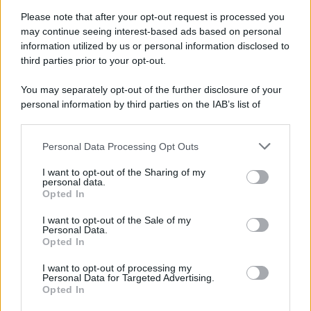
Please note that after your opt-out request is processed you
may continue seeing interest-based ads based on personal
information utilized by us or personal information disclosed to
third parties prior to your opt-out.
You may separately opt-out of the further disclosure of your
personal information by third parties on the IAB’s list of
downstream participants.
Personal Data Processing Opt Outs
This information may also be disclosed by us to third parties
on the IAB’s List of Downstream Participants that may further
I want to opt-out of the Sharing of my
disclose it to other third parties.
personal data.
Opted In
Please note that this website/app uses one or more Google
services and may gather and store information including but
I want to opt-out of the Sale of my
Personal Data.
not limited to your visit or usage behaviour. You may click to
Opted In
grant or deny consent to Google and its third-party tags to
use your data for below specified purposes in below Google
I want to opt-out of processing my
consent section.
Personal Data for Targeted Advertising.
Opted In