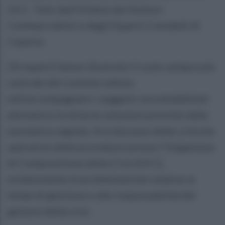
OCC. Tutti dell’Ordine dei Dottori
Commercialisti e degli Esperti Contabili di
Caserta.
Gli esperti hanno illustrato il ruolo sempre più
centrale del commercialista
nell’accompagnare i soggetti sovraindebitati
attraverso le diverse soluzioni previste dalla
normativa vigente. Si è discusso delle criticità
operative delle procedure presso l’Organismo
di Composizione della Crisi (OCC),
evidenziando le problematiche relative ai
tempi di gestione e alle responsabilità del
gestore della crisi.