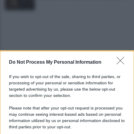
Do Not Process My Personal Information
Latemar, 14enne precipita per 50 metri e muore
davanti ai genitori
If you wish to opt-out of the sale, sharing to third parties, or
processing of your personal or sensitive information for
Crans-Montana, l’Italia fa ricorso: «Vogliamo
targeted advertising by us, please use the below opt-out
essere parte civile»
section to confirm your selection.
Please note that after your opt-out request is processed you
may continue seeing interest-based ads based on personal
information utilized by us or personal information disclosed to
third parties prior to your opt-out.