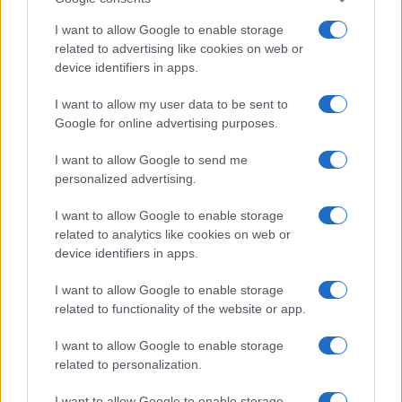
I want to allow Google to enable storage
related to advertising like cookies on web or
device identifiers in apps.
I want to allow my user data to be sent to
Google for online advertising purposes.
I want to allow Google to send me
personalized advertising.
I want to allow Google to enable storage
related to analytics like cookies on web or
device identifiers in apps.
I want to allow Google to enable storage
related to functionality of the website or app.
I want to allow Google to enable storage
CHI SIAMO
CONTATTI
PUBBLICITÀ
LAVORA CON NOI
related to personalization.
PRIVACY / COOKIE POLICY
PREFERENZE PRIVACY
I want to allow Google to enable storage