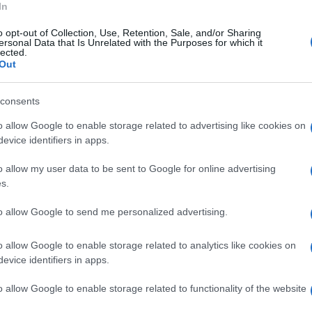
no della televisione di Stato di Mosca è finita
In
oni
, bersaglio di insulti pesanti pronunciati in
o opt-out of Collection, Use, Retention, Sale, and/or Sharing
ersonal Data that Is Unrelated with the Purposes for which it
lti più noti della propaganda russa.
lected.
Out
a durante uno dei suoi programmi, hanno
consents
, scivolando su epiteti personali
o allow Google to enable storage related to advertising like cookies on
 arriva in un momento già delicato nei
evice identifiers in apps.
o allow my user data to be sent to Google for online advertising
s.
to allow Google to send me personalized advertising.
 ai minimi da mesi. Alla base dello scontro c’è
o con forza dal governo guidato da
Meloni
.
o allow Google to enable storage related to analytics like cookies on
evice identifiers in apps.
el presidente
Volodymyr Zelensky
a
Palazzo
to il proprio impegno politico e militare al
o allow Google to enable storage related to functionality of the website