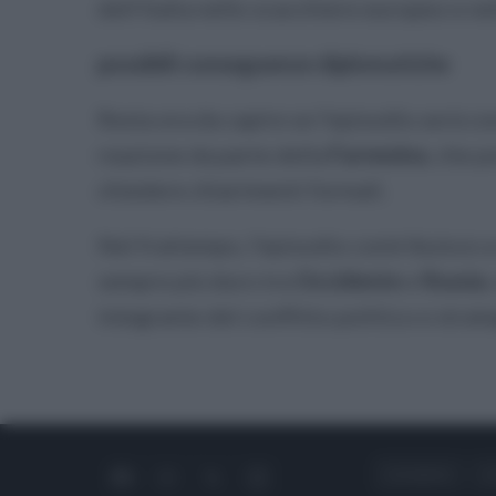
dell’Italia nello scacchiere europeo e ne
possibili conseguenze diplomatiche
Resta ora da capire se l’episodio avrà co
reazione da parte della
Farnesina
, che 
chiedere chiarimenti formali.
Nel frattempo, l’episodio contribuisce a
sempre più duro tra
Occidente
e
Russia
integrante del conflitto politico e strate
CHI SIAMO
C