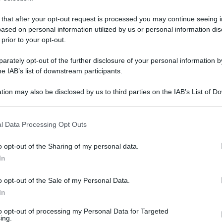
 that after your opt-out request is processed you may continue seeing i
ased on personal information utilized by us or personal information dis
 prior to your opt-out.
rately opt-out of the further disclosure of your personal information by
he IAB’s list of downstream participants.
tion may also be disclosed by us to third parties on the IAB’s List of 
 that may further disclose it to other third parties.
 that this website/app uses one or more Google services and may gath
l Data Processing Opt Outs
including but not limited to your visit or usage behaviour. You may click 
 to Google and its third-party tags to use your data for below specifi
1 aprile 2026 alle 17:25
o opt-out of the Sharing of my personal data.
ogle consent section.
In
iana. Il clima tra Italia e Russia si inasprisce dopo il
firmato con l’Ucraina. Possibili ripercussioni
o opt-out of the Sale of my Personal Data.
In
che rischia di aprire un nuovo fronte
to opt-out of processing my Personal Data for Targeted
ing.