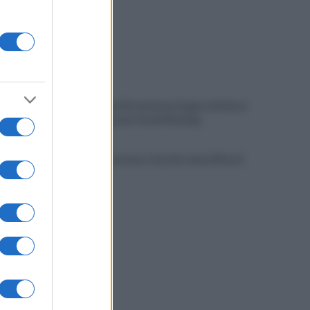
Papa Leone XIV ad Assisi: bagno di folla al
GO! Franciscan Youth Meeting
È morto Francesco Guccini, aveva 86 anni