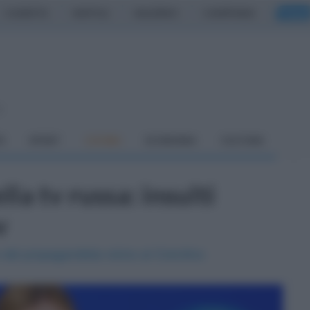
CASERTA
NAPOLI
SALERNO
CAMPANIA
ITALIA
o
À
SPORT
CUCINA
ECONOMIA
CULTURA
la tv russa: insulti
v
del propagandista vicino al Cremlino