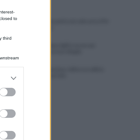
ULTIME NOTIZIE
nterest-
closed to
Melonellum, parità solo sulla carta. Il Pd:
«Una farsa»
 third
Milano, cinque vigili in carcere per
peculato e arresto illegale
Downstream
Villa Celimontana, riaffiora un edificio
er and store
imperiale sul Celio
to grant or
ed purposes