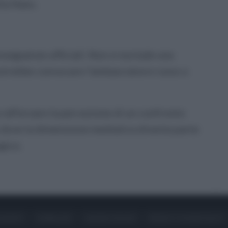
lla Nato.
nseguenze ufficiali. Non si esclude una
potrebbe convocare l’ambasciatore russo o
 rafforzare la percezione di un confronto
, dove la dimensione mediatica diventa parte
gico.
ONTATTI
PUBBLICITÀ
LAVORA CON NOI
PRIVACY / COOKIE POLICY