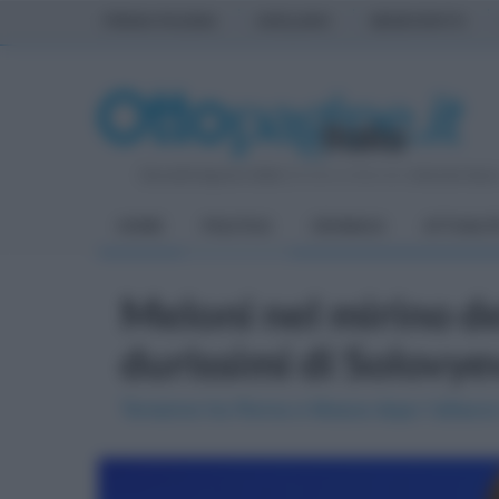
PRIMA PAGINA
AVELLINO
BENEVENTO
Giovedì 6 Agosto 2026
| Direttore Editoriale:
Antonio Sass
HOME
POLITICA
CRONACA
ATTUALIT
Meloni nel mirino del
durissimi di Solovye
Tensione tra Roma e Mosca dopo l’attacco 