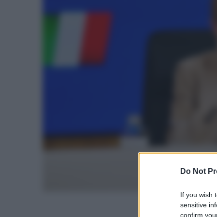
Do Not Pr
If you wish 
sensitive in
confirm your