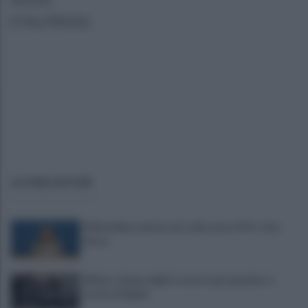
(ITALPRESS).
ULTIME NOTIZIE
Melonellum, parità solo sulla carta. Il Pd: «Una
farsa»
Milano, cinque vigili in carcere per peculato e
arresto illegale