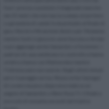
fuori: preciso e potente il diagonale mancino
dai 25 metri che non lascia scampo al portiere.
La girandola di cambi fa da preludio al finale di
gara. Muriel e Miranchuk dentro per l'Atalanta
mentre Gotti si gioca le carte Success e Arslan
e poi aggiunge anche Samardzic e Forestieri. I
padroni di casa sembrano in controllo e hanno
un'altra chance con Malinovskyi mentre
l'Udinese pare non averne. Negli ultimi minuti
però il pareggio arriva. Musso evita l'autogol
di Lovato ma poco dopo esce male su un
angolo di Samardzic e Beto fissa l'1-1 finale a
poco più di sessanta secondi dal triplice
fischio.