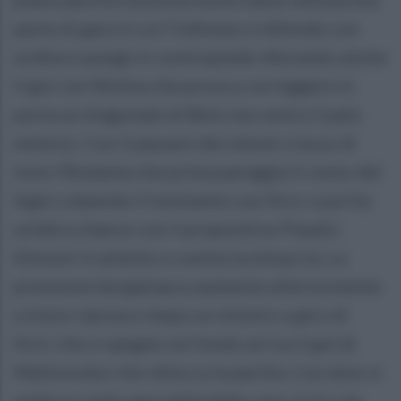
parte di gara in cui l'Udinese si difende con
ordine e punge in contropiede sfiorando anche
il gol con Molina che prova a correggere in
porta un diagonale di Beto ma centra il palo
esterno. Con il passare dei minuti cresce di
tono l'Atalanta che prima pareggia il conto dei
legni colpendo il montante con Ilicic e poi ha
un'altra chance con il propositivo Pasalic:
Silvestri è attento e sventa la minaccia. La
pressione bergamasca aumenta ulteriormente
a inizio ripresa e dopo un sinistro a giro di
Ilicic che si spegne sul fondo arriva il gol di
Malinovskyi che sblocca la partita. L'ucraino si
esibisce nella specialità della casa, il tiro da