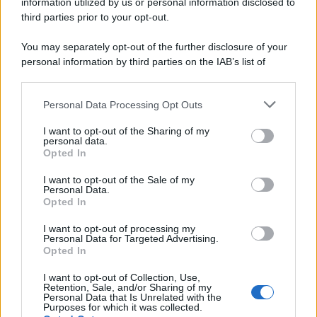
information utilized by us or personal information disclosed to
third parties prior to your opt-out.
You may separately opt-out of the further disclosure of your
personal information by third parties on the IAB’s list of
downstream participants.
Personal Data Processing Opt Outs
This information may also be disclosed by us to third parties
on the IAB’s List of Downstream Participants that may further
I want to opt-out of the Sharing of my
disclose it to other third parties.
personal data.
Opted In
Please note that this website/app uses one or more Google
services and may gather and store information including but
I want to opt-out of the Sale of my
Personal Data.
not limited to your visit or usage behaviour. You may click to
Opted In
grant or deny consent to Google and its third-party tags to
use your data for below specified purposes in below Google
I want to opt-out of processing my
consent section.
Personal Data for Targeted Advertising.
Opted In
I want to opt-out of Collection, Use,
Retention, Sale, and/or Sharing of my
Personal Data that Is Unrelated with the
Purposes for which it was collected.