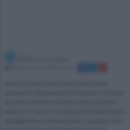
a cura di
Redazione Ottopagine
domenica 24 ottobre 2021 alle 15:39
inisce in parità il lunch match della nona
giornata di campionato tra Atalanta e Udinese.
Succede tutto nel secondo tempo: passano i
padroni di casa con un gran gol di Malinovskyi,
pareggia Beto di testa in pieno recupero. Non
riesce a trovare continuità di vittorie la