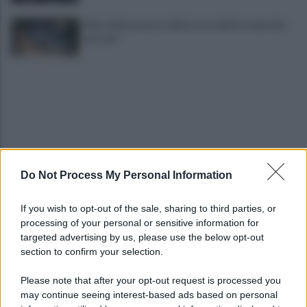
Villa Celimontana, riaffiora un edificio imperiale
sul Celio
Do Not Process My Personal Information
Papa Leone XIV ad Assisi: bagno di folla al GO!
Franciscan Youth Meeting
If you wish to opt-out of the sale, sharing to third parties, or
processing of your personal or sensitive information for
È morto Francesco Guccini, aveva 86 anni
targeted advertising by us, please use the below opt-out
section to confirm your selection.
Please note that after your opt-out request is processed you
may continue seeing interest-based ads based on personal