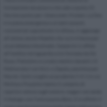
formazione nerazzurra che sale a quota 15.
Decimo punto per i bianconeri friulani. La Dea
è in piena emergenza e ai tanti assenti,
concentrati soprattutto in difesa, si aggiunge
all'ultimo anche Maehle che va in tribuna per
un problema intestinale. Gasperini si affida
all'inedita retroguardia a tre formata da De
Roon, Palomino e Lovato mentre davanti c'è
Malinovskyi con Ilicic e Zapata, panchina per
Muriel. Gotti sceglie un prudente 5-4-1 in cui
Molina e Pussetto hanno il compito di
ripartire veloce sugli esterni, magari cercando
il dialogo con l'unica punta Beto. E in effetti il
piano partita funziona molto bene nella prima