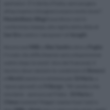
spettatori. É il derby d'Italia, sarà una gara
affascinante e bisognerà essere molto bravi".
Massimiliano
Allegri
esordisce così in
conferenza stampa, alla vigilia della sfida di
San Siro
contro i nerazzurri di
Inzaghi
.
Ancora out
Milik
e
Alex Sandro
oltre a
Pogba
("credo che difficilmente sarà a disposizione
subito dopo la sosta", dice del francese), il
tecnico deve valutare le condizioni di
Bonucci
e
Miretti
mentre è ottimista per
Di Maria
, a
riposo giovedì col
Friburgo
. "Mi sembra che
stia bene - assicura sul Fideo -
Di Maria
e
Chiesa
insieme? Magari stanno fuori tutti e
due,
Milik
e
Kean
non ci sono e non avrei cambi