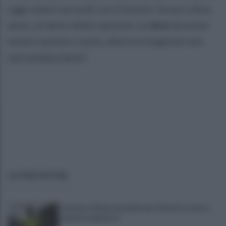
oggi siamo secondi con 53 punti. Se poi a fine
anno, al netto delle sanzioni, la
Juve
dovesse
essere quinta o sesta, allora la stagione non
sarà andata bene".
ULTIME NOTIZIE
Latemar, 14enne precipita per 50 metri e muore
davanti ai genitori