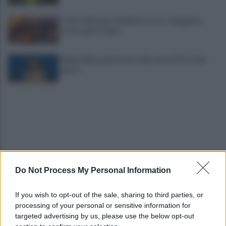
Crans-Montana, l’Italia fa ricorso: «Vogliamo
essere parte civile»
Melonellum, parità solo sulla carta. Il Pd: «Una
farsa»
Do Not Process My Personal Information
Milano, cinque vigili in carcere per peculato e
arresto illegale
If you wish to opt-out of the sale, sharing to third parties, or
processing of your personal or sensitive information for
Villa Celimontana, riaffiora un edificio imperiale
targeted advertising by us, please use the below opt-out
sul Celio