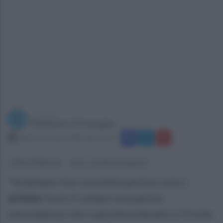
a cura di
Redazione Ottopagine
sabato 18 marzo 2023 alle 13:43
(ITALPRESS) - foto LivePhotoSport -
"Dobbiamo fare una bella partita contro
un'Inter
forte. É sempre una partita
meravigliosa, che si giocherà davanti a 70 mila