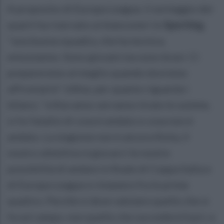
A proposito di Europa League, il sorteggio dei
quarti ha riservato ai bianconeri lo
Sporting
,
"una buona squadra, che ha tecnica,
entusiasmo. Sono giovani ma sono bravi. Ci
prepareremo al meglio quando dovremo
affrontarlo". Infine, per quanto riguarda i
bilanci, "a fine anno verranno tirate le somme,
si fa l'analisi di cosa è andato e cosa non è
andato. La stagione non è ancora finita, il
nostro obiettivo è giocarci le nostre
possibilità di andare in finale di Coppa Italia e
di Europa League e rimanere fra le prime
quattro. Perchè si deve valutare quello che si
fa sul campo, non quello che succederà fuori, e