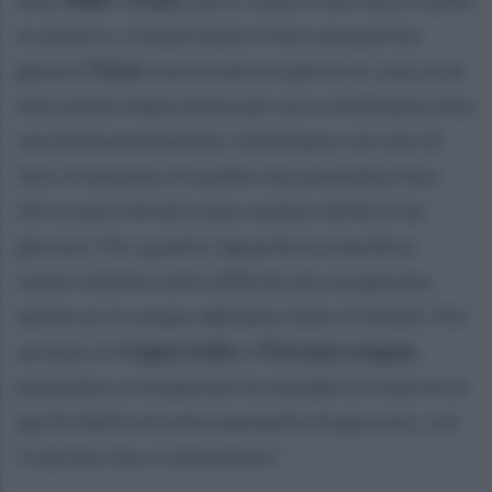
in attacco. L'importante è fare una partita
giusta,
l'Inter
non ha ancora perso in casa, è un
test molto importante per noi e dobbiamo fare
una bella prestazione. Dobbiamo cercare di
fare il massimo di quello che possiamo fare.
Gli scontri diretti sono sempre difficili da
giocare. Per quanto riguarda la classifica
siamo indietro ed è difficile da recuperare,
anche se in campo abbiamo fatto 53 punti. Poi
avremo la
Coppa Italia
e
l'Europa League
,
pensiamo a recuperare le energie in vista di un
aprile bello ed entusiasmante da giocare, con
9 partite che ci attendono".