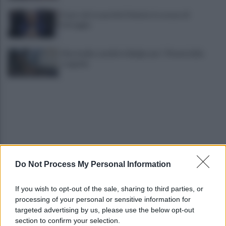
Fauci, chi è e perché il Senato lo accusa di
oltraggio
Marcinelle, Landini in Belgio per i 70 anni della
tragedia
Do Not Process My Personal Information
Fulmine durante una partita in Thailandia: morto
Safwan Awae
If you wish to opt-out of the sale, sharing to third parties, or
processing of your personal or sensitive information for
Hiroshima: quell'alba atomica e la memoria che
targeted advertising by us, please use the below opt-out
non spegne il futuro
section to confirm your selection.