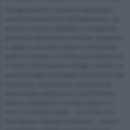
Di magnitudo 6.0, il sisma ha colpito nella
notte di domenica l’est dell’Afghanistan, con
epicentro vicino a Jalalabad e conseguenze
devastanti nelle province di Kunar, Nangarhar
e Laghman. Secondo il rapporto ufficiale del
governo talebano, le vittime sono almeno 812
e i feriti 2.800. Numerosi villaggi costruiti con
materiali fragili come fango e pietra sono stati
rasi al suolo. In particolare, la provincia di
Kunar è stata colpita con circa 610 vittime,
mentre a Nangarhar si contano almeno 12
morti. Le aree più colpite – tra cui Nur Gul,
Soki, Watpur, Manogi e Chapadare – versano