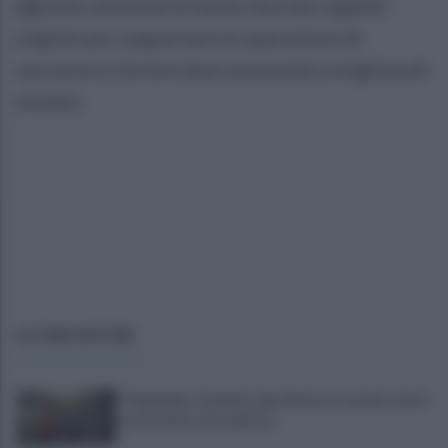
agenzie umanitarie hanno lanciato appelli
urgenti per supportare le operazioni di
soccorso e fornire beni essenziali a migliaia di
sfollati.
ULTIME NOTIZIE
Thailandia, studente apre il fuoco a scuola: morti
un docente e l’assalitore