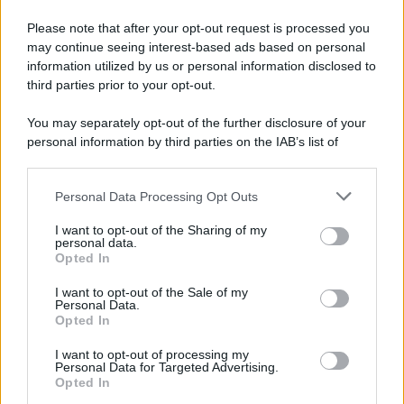
Please note that after your opt-out request is processed you
may continue seeing interest-based ads based on personal
information utilized by us or personal information disclosed to
third parties prior to your opt-out.
You may separately opt-out of the further disclosure of your
personal information by third parties on the IAB’s list of
downstream participants.
Personal Data Processing Opt Outs
This information may also be disclosed by us to third parties
on the IAB’s List of Downstream Participants that may further
I want to opt-out of the Sharing of my
disclose it to other third parties.
personal data.
Opted In
Please note that this website/app uses one or more Google
services and may gather and store information including but
I want to opt-out of the Sale of my
Personal Data.
not limited to your visit or usage behaviour. You may click to
Opted In
grant or deny consent to Google and its third-party tags to
use your data for below specified purposes in below Google
I want to opt-out of processing my
consent section.
Personal Data for Targeted Advertising.
Opted In