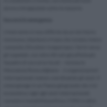
in condizioni critiche, con molte persone
ancora intrappolate sotto le macerie.
Soccorsi in emergenza
L'intervento è reso difficile da un territorio
montuoso, blackout e frane che isolano intere
comunità. Elicotteri trasportano i feriti verso
gli ospedali, con oltre 40 voli già effettuati.
Squadre di soccorso locali – inclusa la
Mezzaluna Rossa afghana – e organizzazioni
internazionali stanno coordinando gli aiuti. Il
sisma giunge in un Paese già gravato da crisi
economica, tagli agli aiuti internazionali,
carestie e instabilità politica. L’ONU e altre