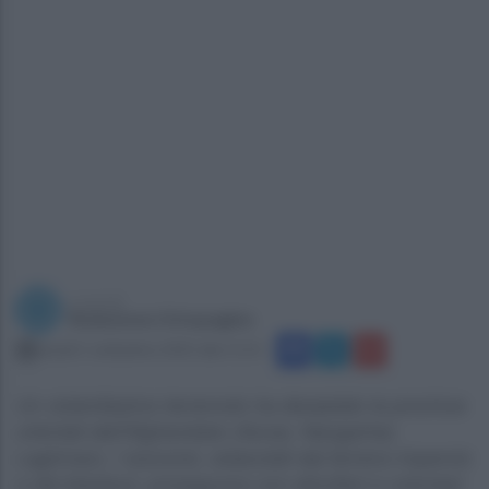
a cura di
Redazione Ottopagine
lunedì 1 settembre 2025 alle 11:55
Un violentissimo terremoto ha devastato le province
orientali dell’Afghanistan (Kunar, Nangarhar,
Laghman). I soccorsi, ostacolati dal terreno impervio
e dai blackout, proseguono con elicotteri e volontari