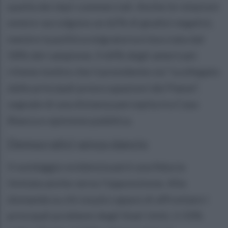
quella dei dazi commerciali. Anche le relazioni
estere raccolgono un 62% di giudizi negativi,
mentre la politica migratoria è bocciata dal
58% del campione. Il 64% degli americani
ritiene inoltre che il presidente sia “scollegato
dalle principali preoccupazioni del Paese”,
segnale di una distanza percepita tra Casa
Bianca e opinione pubblica.
Democratici senza slancio
Il sondaggio evidenzia però una fiducia
limitata anche verso l’opposizione. Alla
domanda su chi sia più capace di affrontare i
principali problemi degli Stati Uniti, il 33%