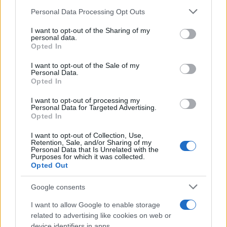
Personal Data Processing Opt Outs
This information may also be disclosed by us to third parties
on the IAB’s List of Downstream Participants that may further
I want to opt-out of the Sharing of my
disclose it to other third parties.
personal data.
Opted In
Please note that this website/app uses one or more Google
services and may gather and store information including but
I want to opt-out of the Sale of my
Personal Data.
not limited to your visit or usage behaviour. You may click to
Opted In
grant or deny consent to Google and its third-party tags to
use your data for below specified purposes in below Google
I want to opt-out of processing my
consent section.
Personal Data for Targeted Advertising.
Opted In
I want to opt-out of Collection, Use,
Retention, Sale, and/or Sharing of my
Personal Data that Is Unrelated with the
Purposes for which it was collected.
Opted Out
Google consents
I want to allow Google to enable storage
related to advertising like cookies on web or
device identifiers in apps.