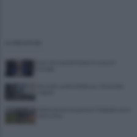
ULTIME NOTIZIE
Fauci, chi è e perché il Senato lo accusa di
oltraggio
Marcinelle, Landini in Belgio per i 70 anni della
tragedia
Fulmine durante una partita in Thailandia: morto
Safwan Awae