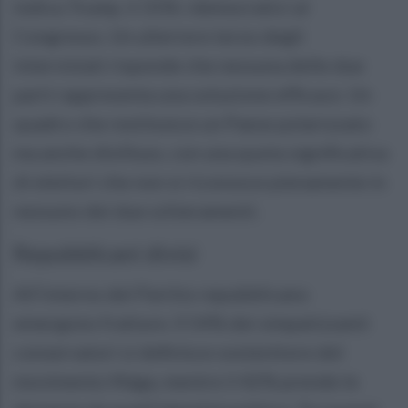
indica Trump, il 31% i democratici al
Congresso. Un ulteriore terzo degli
intervistati risponde che nessuna delle due
parti rappresenta una soluzione efficace. Un
quadro che restituisce un Paese polarizzato
ma anche disilluso, con una quota significativa
di elettori che non si riconosce pienamente in
nessuno dei due schieramenti.
Repubblicani divisi
All’interno del Partito repubblicano
emergono fratture. Il 54% dei simpatizzanti
conservatori si definisce sostenitore del
movimento Maga, mentre il 42% prende le