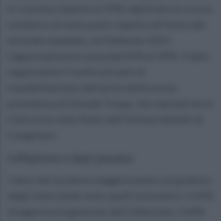
in crescita rispetto al 59% registrato lo scorso
ottobre e di sette punti rispetto all’inizio del
secondo mandato, nel febbraio 2025.
L’approvazione è scesa dal 45% al 39%. Il dato
rappresenta il livello più alto di
insoddisfazione dall’avvio della nuova
presidenza di Donald Trump, che martedì terrà
il discorso sullo Stato dell’Unione davanti al
Congresso.
Inflazione e dazi pesano
I temi che incidono maggiormente sul giudizio
degli intervistati sono quelli economici. Il 65%
disapprova la gestione dell’inflazione, il 64%