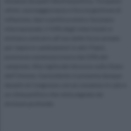
distanze da quell’identità politica. Tra questi
ultimi, una maggioranza critica la gestione di
inflazione, dazi e politica estera. Sul piano
internazionale, il 54% degli intervistati si
dichiara contrario all’uso delle forze armate
per imporre cambiamenti in altri Paesi,
posizione sostenuta invece dal 20% del
campione. Alla vigilia del discorso sullo Stato
dell’Unione, il presidente si presenta dunque
davanti al Congresso con un consenso in calo e
un clima politico che resta segnato da
divisioni profonde.