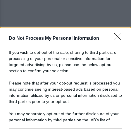
Do Not Process My Personal Information
Hiroshima: quell'alba atomica e la memoria che
non spegne il futuro
If you wish to opt-out of the sale, sharing to third parties, or
processing of your personal or sensitive information for
Culiacán, l’influencer Gastélum ucciso durante
targeted advertising by us, please use the below opt-out
una diretta
section to confirm your selection.
Please note that after your opt-out request is processed you
may continue seeing interest-based ads based on personal
information utilized by us or personal information disclosed to
third parties prior to your opt-out.
You may separately opt-out of the further disclosure of your
personal information by third parties on the IAB’s list of
downstream participants.