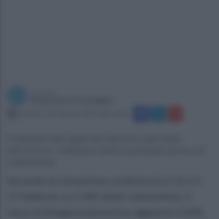
a cura di
Redazione Ottopagine
domenica 22 febbraio 2026 alle 16:58
Pubblicato alla vigilia del discorso sullo Stato
dell’Unione: l'inflazione resta il principale terreno di
malcontento
Secondo la rilevazione condotta tra il 12 e il
17 febbraio su 2.589 adulti statunitensi, il
tasso di disapprovazione ha raggiunto il 60%,