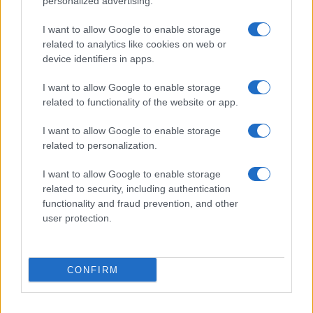
personalized advertising.
I want to allow Google to enable storage
related to analytics like cookies on web or
device identifiers in apps.
I want to allow Google to enable storage
related to functionality of the website or app.
I want to allow Google to enable storage
CHI SIAMO
CONTATTI
PUBBLICITÀ
LAVORA CON NOI
related to personalization.
PRIVACY / COOKIE POLICY
PREFERENZE PRIVACY
I want to allow Google to enable storage
OTTO CHANNEL
related to security, including authentication
functionality and fraud prevention, and other
user protection.
Registrazione del Tribunale di Avellino n. 331 del 23/11/1995
Iscritto al Registro degli Operatori di Comunicazione n. 37512
© Riproduzione Riservata – Ne è consentita esclusivamente una
CONFIRM
riproduzione parziale con citazione della fonte corretta
www.ottopagine.it