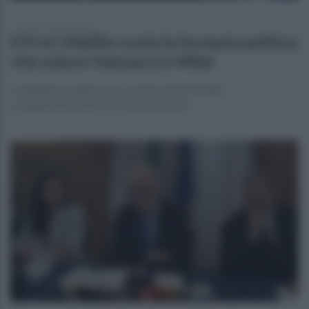
martedì 4 agosto 2026
Il Prof. Melillo svela la formula politica
che unisce Vannacci e Milei
La distanza svanisce se si osserva la profonda
complementarietà tra le due proposte