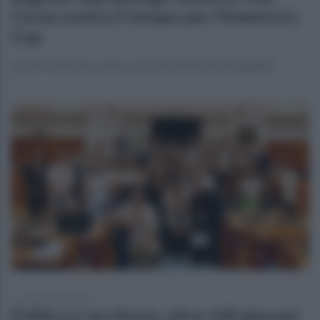
Corsa contro il tempo per l'America's
Cup
Lavori in anticipo, nodo cassa e le proteste sul capping
lunedì 27 luglio 2026
Politica e territorio: oltre 100 giovani