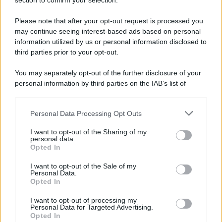
section to confirm your selection.
Napoli, rogo nel campo nomadi di via del Riposo,
in fiamme tonnellate di rifiuti
Please note that after your opt-out request is processed you
may continue seeing interest-based ads based on personal
information utilized by us or personal information disclosed to
third parties prior to your opt-out.
You may separately opt-out of the further disclosure of your
personal information by third parties on the IAB’s list of
downstream participants.
Personal Data Processing Opt Outs
This information may also be disclosed by us to third parties
on the IAB’s List of Downstream Participants that may further
I want to opt-out of the Sharing of my
disclose it to other third parties.
personal data.
Opted In
Please note that this website/app uses one or more Google
services and may gather and store information including but
I want to opt-out of the Sale of my
Personal Data.
not limited to your visit or usage behaviour. You may click to
Opted In
grant or deny consent to Google and its third-party tags to
use your data for below specified purposes in below Google
I want to opt-out of processing my
consent section.
Personal Data for Targeted Advertising.
Opted In