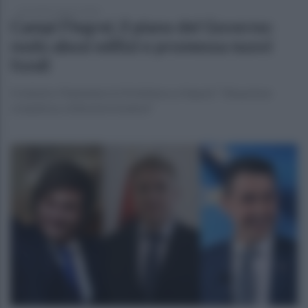
mercoledì 5 agosto 2026
Campi Flegrei, il piano del Governo:
nodo abusi edilizi e promessa nuovi
fondi
Il ministro Piantedosi in Prefettura a Napoli: “Situazione
complessa, istituzioni insieme"