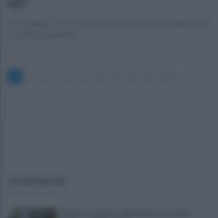
PD"
L' ex ministro: "Ci troviamo di fronte alla classica mela marcia
o è sistema capillare?"
1
2
3
4
5
6
7
8
9
10
»
ULTIME NOTIZIE
Portici, trovati due cadaveri in casa in viale