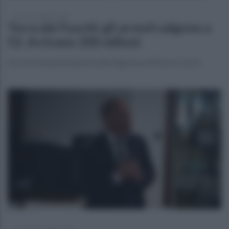
venerdì 31 luglio 2026
Terra dei Fuochi: gli arresti salgono a
52. Arrivano 200 milioni
Arresti decuplicati grazie alla flagranza differita e droni