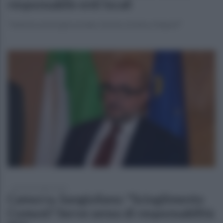
responsabile enti locali
"Interlocuzioni già avviate, faremo la lista a Napoli"
giovedì 23 luglio 2026
Camorra, Sangiuliano: "Scioglimento
Comuni? Serve senso di responsabilità