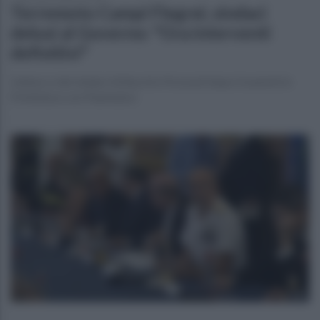
Terremoto Campi Flegrei, sindaci
delusi al Governo: "Ora interventi
definitivi"
L'attacco dei sindaci di Bacoli e Pozzuoli dopo il summit in
Prefettura con Piantedosi