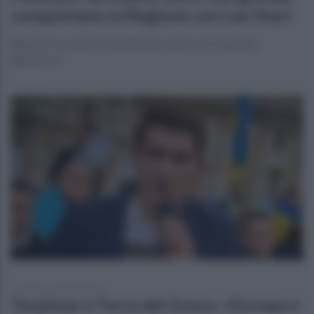
conquistano la Regione con Lex Start
Riparte la scuola di cittadinanza attiva e formazione
legislativa
domenica 26 luglio 2026
Tensione a Torre del Greco: +Europa e