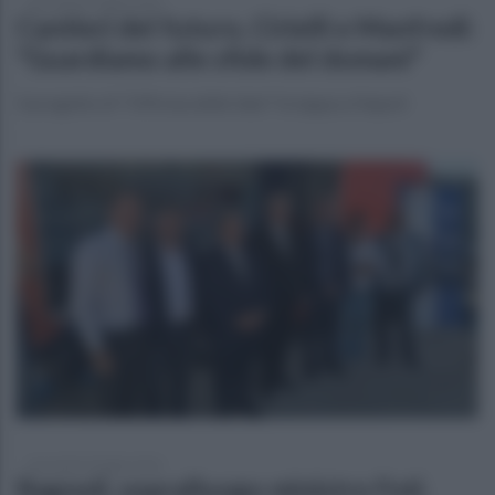
mercoledì 29 luglio 2026
Cantieri del futuro, Cirielli e Manfredi:
"Guardiamo alle sfide del domani"
Il progetto di "Officina delle Idee" fa tappa a Napoli
mercoledì 29 luglio 2026
Bagnoli, sopralluogo ministro Foti.