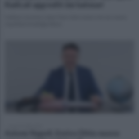
Radicali aggrediti dai balneari
Hallisey: la nostra colpa? Aver fatto notare che non veniva
rispettata la battigia libera
venerdì 24 luglio 2026
Azione Napoli, Enrico Ditto nuovo