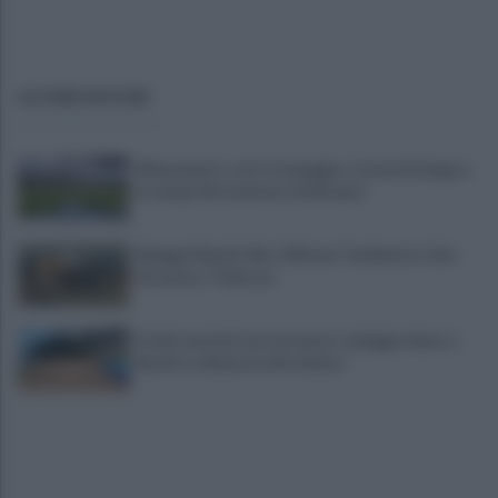
ULTIME NOTIZIE
Allenamento sotto la pioggia a Castel di Sangro:
in campo Mctominay e De Bruyne
Spiagge Napoli: blitz ASIA per l'ambiente a San
Giovanni a Teduccio
Fondi stanziati ma mai spesi e spiagge chiuse a
Bacoli: la denuncia del sindaco