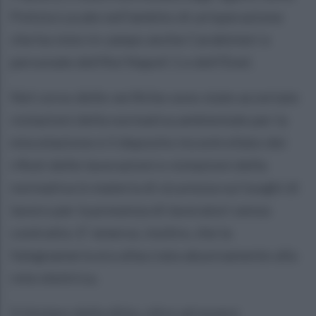
Polizia Locale nell'ambito di un'operazione
che ha visto in campo anche Carabinieri e
personale dell'Asl Napoli 1 e dell'Enel.
Nel corso delle verifiche sono state accertate
violazioni della normativa ambientale per la
miscelazione e il deposito incontrollato dei
rifiuti delle lavorazioni e violazioni della
normativa in materia di sicurezza sui luoghi di
lavoro per la presenza di lavoratori senza
contratto. E' emerso, inoltre, che la
falegnameria era allacciata abusivamente alla
rete elettrica.
Il titolare della ditta, oltre ad essere