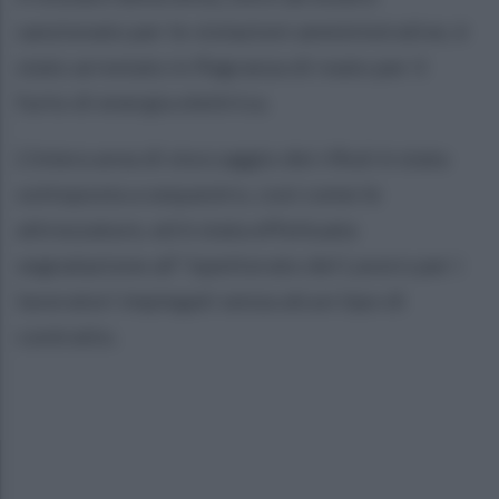
sanzionato per le violazioni amministrative, è
stato arrestato in flagranza di reato per il
furto di energia elettrica.
L'intera area di stoccaggio dei rifiuti è stata
sottoposta a sequestro, così come le
attrezzature, ed è stata effettuata
segnalazione all' Ispettorato del Lavoro per i
lavoratori impiegati senza alcun tipo di
contratto.