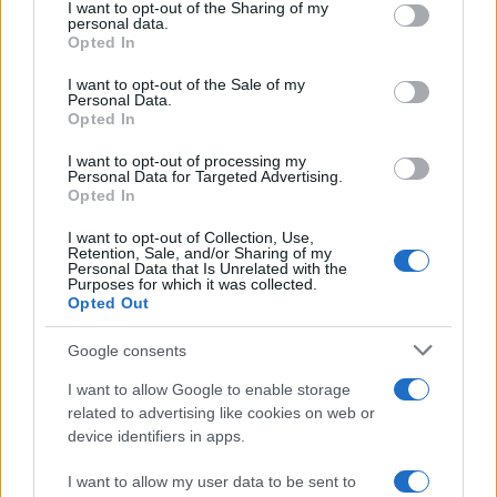
I want to opt-out of the Sharing of my
disclose it to other third parties.
personal data.
Opted In
Please note that this website/app uses one or more Google
services and may gather and store information including but
I want to opt-out of the Sale of my
Personal Data.
not limited to your visit or usage behaviour. You may click to
Opted In
grant or deny consent to Google and its third-party tags to
use your data for below specified purposes in below Google
I want to opt-out of processing my
consent section.
Personal Data for Targeted Advertising.
Opted In
I want to opt-out of Collection, Use,
Retention, Sale, and/or Sharing of my
Personal Data that Is Unrelated with the
Purposes for which it was collected.
Opted Out
Google consents
I want to allow Google to enable storage
related to advertising like cookies on web or
device identifiers in apps.
I want to allow my user data to be sent to