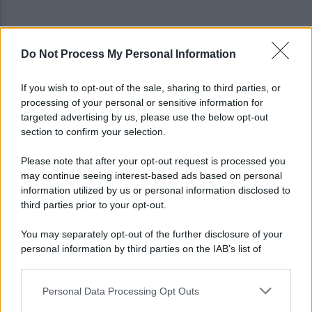
Do Not Process My Personal Information
Napoli, causa del 1976 costa 56 milioni: il
verdetto che pesa sul Comune
If you wish to opt-out of the sale, sharing to third parties, or
processing of your personal or sensitive information for
Lukaku vicino all'addio dal Napoli: dove potrebbe
targeted advertising by us, please use the below opt-out
andare il belga?
section to confirm your selection.
Please note that after your opt-out request is processed you
may continue seeing interest-based ads based on personal
information utilized by us or personal information disclosed to
third parties prior to your opt-out.
You may separately opt-out of the further disclosure of your
personal information by third parties on the IAB’s list of
downstream participants.
Personal Data Processing Opt Outs
This information may also be disclosed by us to third parties
on the IAB’s List of Downstream Participants that may further