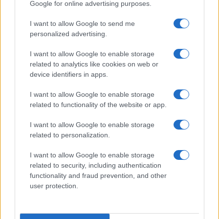
Google for online advertising purposes.
I want to allow Google to send me
personalized advertising.
I want to allow Google to enable storage
related to analytics like cookies on web or
device identifiers in apps.
I want to allow Google to enable storage
related to functionality of the website or app.
I want to allow Google to enable storage
CHI SIAMO
CONTATTI
PUBBLICITÀ
LAVORA CON NOI
related to personalization.
PRIVACY / COOKIE POLICY
PREFERENZE PRIVACY
I want to allow Google to enable storage
OTTO CHANNEL
related to security, including authentication
functionality and fraud prevention, and other
user protection.
Registrazione del Tribunale di Avellino n. 331 del 23/11/1995
Iscritto al Registro degli Operatori di Comunicazione n. 37512