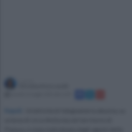
a cura di
Giovanbattista Lanzilli
martedì 13 maggio 2025 alle 12:29
Napoli
.
Un'attività di falegnameria abusiva, su
un'area di circa 4mila mq nel territorio di
Pianura, è stata individuata dagli agenti della