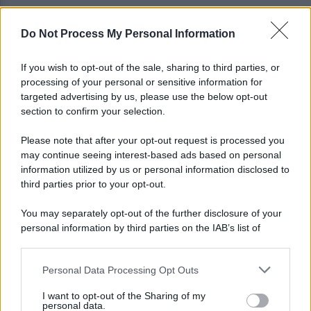
Do Not Process My Personal Information
Gabriel Jesus al Napoli? Pista concreta: le ultime
sulla trattativa
If you wish to opt-out of the sale, sharing to third parties, or
processing of your personal or sensitive information for
Napoli, Meret o Savic? Spunta un nuovo nome per
targeted advertising by us, please use the below opt-out
la porta azzurra!
section to confirm your selection.
Please note that after your opt-out request is processed you
may continue seeing interest-based ads based on personal
information utilized by us or personal information disclosed to
third parties prior to your opt-out.
You may separately opt-out of the further disclosure of your
personal information by third parties on the IAB’s list of
downstream participants.
Personal Data Processing Opt Outs
This information may also be disclosed by us to third parties
on the IAB’s List of Downstream Participants that may further
I want to opt-out of the Sharing of my
disclose it to other third parties.
personal data.