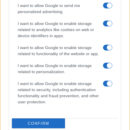
I want to allow Google to send me
personalized advertising.
I want to allow Google to enable storage
related to analytics like cookies on web or
device identifiers in apps.
I want to allow Google to enable storage
related to functionality of the website or app.
I want to allow Google to enable storage
CHI SIAMO
CONTATTI
PUBBLICITÀ
LAVORA CON NOI
related to personalization.
PRIVACY / COOKIE POLICY
PREFERENZE PRIVACY
I want to allow Google to enable storage
OTTO CHANNEL
related to security, including authentication
functionality and fraud prevention, and other
user protection.
Registrazione del Tribunale di Avellino n. 331 del 23/11/1995
Iscritto al Registro degli Operatori di Comunicazione n. 37512
© Riproduzione Riservata – Ne è consentita esclusivamente una
CONFIRM
riproduzione parziale con citazione della fonte corretta