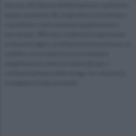
Ancora, all’interno dell’abitazione, i poliziotti
hanno rinvenuto 30 compresse di un farmaco,
classificato come sostanza stupefacente o
psicotropa, 980 euro, suddivisi in banconote
di diverso taglio, un bilancino di precisione, un
coltello con la lama intrisa di sostanza
stupefacente e diverso materiale per il
confezionamento della droga. Per tali motivi,
l’indagato è stato arrestato.