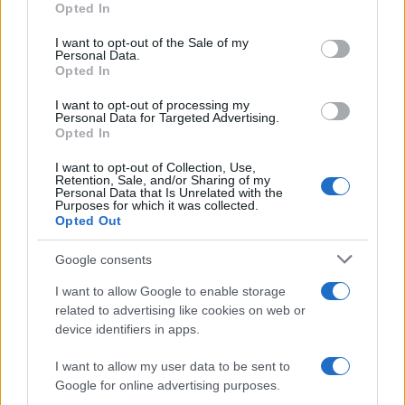
Opted In
Please note that this website/app uses one or more Google
services and may gather and store information including but
I want to opt-out of the Sale of my
Personal Data.
not limited to your visit or usage behaviour. You may click to
Opted In
grant or deny consent to Google and its third-party tags to
use your data for below specified purposes in below Google
I want to opt-out of processing my
consent section.
Personal Data for Targeted Advertising.
Opted In
I want to opt-out of Collection, Use,
Retention, Sale, and/or Sharing of my
Personal Data that Is Unrelated with the
Purposes for which it was collected.
Opted Out
Google consents
I want to allow Google to enable storage
related to advertising like cookies on web or
device identifiers in apps.
I want to allow my user data to be sent to
Google for online advertising purposes.