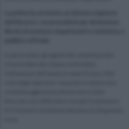
La polizia ha arrestato un 62enne originario
del Marocco, con precedenti per detenzione
illecita di sostanze stupefacenti e resistenza a
pubblico ufficiale.
In particolare, gli agenti del commissariato
Vicaria-Mercato, hanno controllato
l’abitazione dell'uomo in zona Vicaria. Alla
vista degli operatori, ha posto in essere una
condotta aggressiva, finché non è stato
bloccato con difficoltà e trovato in possesso
di 3 involucri di hashish del peso di 20 grammi
circa.