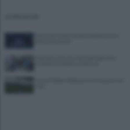
ULTIME NOTIZIE
Mazzocchi, Contini, Giovane e Marianucci con i
tifosi: le loro parole
Piantedosi a Sorrento, Rastrelli: importante
occasione di confronto, avanti così
Castel di Sangro: Allegri prova la formazione anti
Celta