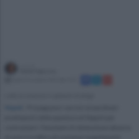
a cura di
Gianni Vigoroso
lunedì 10 novembre 2025 alle 15:33
Lotta al consumo e spaccio di droga
Napoli
.
Proseguono i servizi straordinari
predisposti dalla questura di Napoli per
contrastare i fenomeni di detenzione abusiva
di armi e traffico di sostanze stupefacenti.