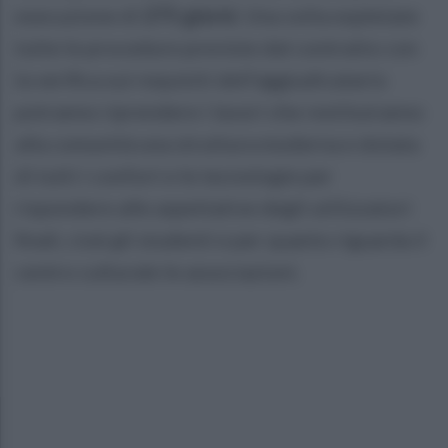
esecuzione di
275 giorni
. Una volta espletate
tutte le procedure previste dal contratto con
la verifica sui requisiti dell'aggiudicatario
potranno riprendere i lavori che restituiranno
alla comunità una struttura moderna e dotata
di tutti i confort e le tecnologie per
rispondere alle aspettative degli utilizzatori
finali, cioè gli studenti e per quanto riguarda il
centro culturale le associazioni.