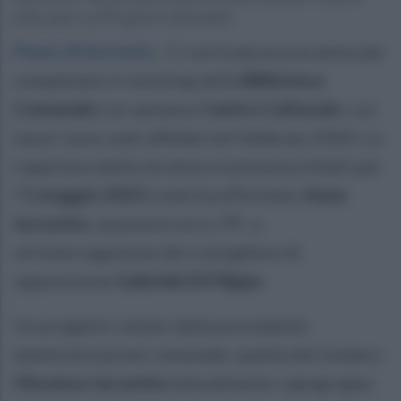
lotto pari a 275 giorni lavorativi
Piano di Sorrento
.
Ci vorrà ancora un anno per
completare il restyling della
Biblioteca
Comunale
con annesso
Centro Culturale
i cui
lavori sono stati affidati nel febbraio 2020. La
riapertura della struttura è prevista infatti per
l'
1 maggio 2023
come ha affermato
Anna
Iaccarino
, assessore ai LL.PP., a
un'interrogazione del consigliere di
opposizione
Gabriele Di Filippo
.
Un progetto voluto dalla precedente
amministrazione comunale, quella del sindaco
Vincenzo Iaccarino
(attualmente capogruppo