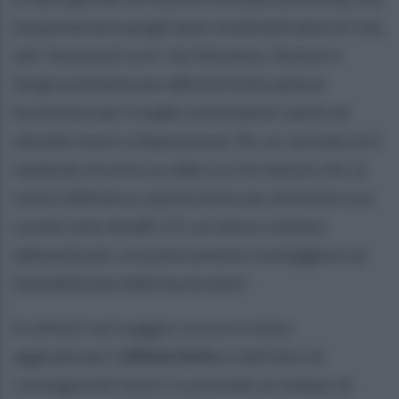
frequentavano quegli spazi rendendoli pieni di vita,
alle "amorevoli cure" che Salvatore, Antonio e
Sergio profondevano affinché tutto potesse
funzionare per il meglio (nonostante i pochi ed
obsoleti mezzi a disposizione). Per un secondo mi è
sembrato di avere un déjà-vu e ho temuto che, la
nostra biblioteca, potesse finire per diventare una
scuola Carlo Amalfi 2.0: un eterno cantiere,
abbandonato, economicamente svantaggioso ed
immobilizzato dalla burocrazia
".
In effetti nel maggio scorso è stato
aggiudicato l'
ultimo lotto
e dall'atto di
consegna dei lavori si prevede un tempo di