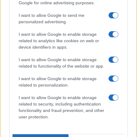
Google for online advertising purposes.
I want to allow Google to send me
personalized advertising.
I want to allow Google to enable storage
related to analytics like cookies on web or
device identifiers in apps.
I want to allow Google to enable storage
related to functionality of the website or app.
I want to allow Google to enable storage
CHI SIAMO
CONTATTI
PUBBLICITÀ
LAVORA CON NOI
related to personalization.
PRIVACY / COOKIE POLICY
PREFERENZE PRIVACY
I want to allow Google to enable storage
OTTO CHANNEL
related to security, including authentication
functionality and fraud prevention, and other
user protection.
Registrazione del Tribunale di Avellino n. 331 del 23/11/1995
Iscritto al Registro degli Operatori di Comunicazione n. 37512