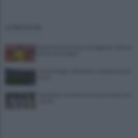
ULTIME NOTIZIE
Napoli Futsal, arriva una vera leggenda: «Felice di
questa nuova tappa!»
Castel di Sangro: allenamento col pallone per gli
azzurri
Capodichino, trattorino urta aereo in pista: caos
e ritardi