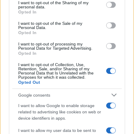
I want to opt-out of the Sharing of my
disclose it to other third parties.
personal data.
Opted In
Please note that this website/app uses one or more Google
services and may gather and store information including but
I want to opt-out of the Sale of my
Personal Data.
not limited to your visit or usage behaviour. You may click to
Opted In
grant or deny consent to Google and its third-party tags to
use your data for below specified purposes in below Google
I want to opt-out of processing my
consent section.
Personal Data for Targeted Advertising.
Opted In
I want to opt-out of Collection, Use,
Retention, Sale, and/or Sharing of my
Personal Data that Is Unrelated with the
Purposes for which it was collected.
Opted Out
Google consents
I want to allow Google to enable storage
related to advertising like cookies on web or
device identifiers in apps.
I want to allow my user data to be sent to