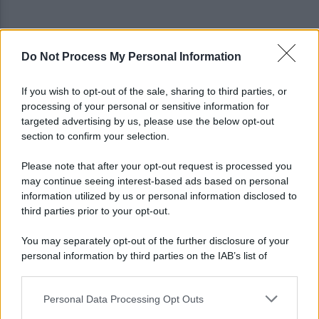
Do Not Process My Personal Information
Campi Flegrei, l'opposizione incalza Fico: "Stato
di emergenza subito"
If you wish to opt-out of the sale, sharing to third parties, or
processing of your personal or sensitive information for
Campi Flegrei, crisi abitativa: 930 case colpite:
targeted advertising by us, please use the below opt-out
«Aprite ai tecnici»
section to confirm your selection.
Please note that after your opt-out request is processed you
may continue seeing interest-based ads based on personal
information utilized by us or personal information disclosed to
third parties prior to your opt-out.
You may separately opt-out of the further disclosure of your
personal information by third parties on the IAB’s list of
downstream participants.
Personal Data Processing Opt Outs
This information may also be disclosed by us to third parties
on the IAB’s List of Downstream Participants that may further