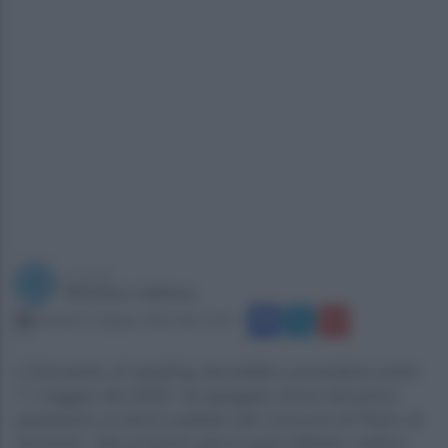
a cura di
Vincenzo Califano
venerdì 17 giugno 2022 alle 12:07
L'intervento di restyling dovrebbe concludersi entro
l'1 maggio del 2023, ha spiegato Anna Iaccarino
assessore ai lavori pubblici del Comune di Piano di
Sorrento. Nei prossimi giorni sarà affidato l'ultimo