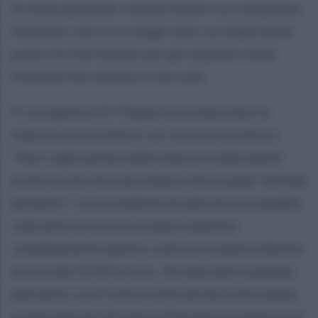
di minoranza) per modernizzare un complesso
divenuto, nel corso degli anni, un importante
punto di riferimento per gli studenti della
Penisola Sorrentina e non solo.
Il consigliere Di Filippo ha evidenziato lo
stato di precarietà in cui versa la struttura:
"N
on voglio parlare delle erbacce e delle piante
ormai secche che nascondono chissà quali "animali
fantastici", ma ho preferito focalizzarmi sui graffiti,
sulle porte di accesso al piano superiore
completamente aperte e sulle luci al piano inferiore
accese alle 22.00 di sera...Ho ripensato a quando,
quel posto, era il centro culturale del nostro paese,
ai tanti giovani (di tutta la Penisola sorrentina) che