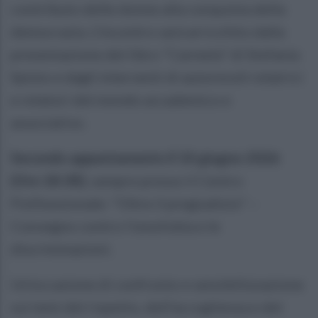
contributo delle donne alla conquista della
democrazia. L'incontro sarà arricchito dalla
presentazione del libro "Carmela" di Stefania
Spisto e dagli interventi di autorevoli relatrici
e relatori del mondo accademico e
associativo.
Secondo appuntamento il 10 giugno 2026
(Ore 18:30)
, sempre presso il Centro
Polifunzionale: "Oltre il pregiudizio" –
Convegno contro l'omofobia e le
discriminazioni.
Un'occasione di confronto e sensibilizzazione
sui temi del rispetto, dell'accoglienza e del