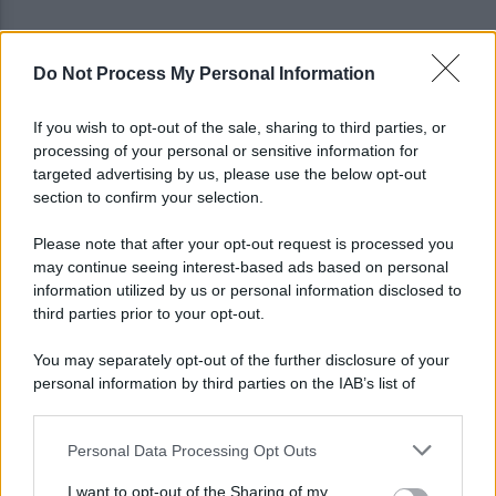
Do Not Process My Personal Information
Campi Flegrei, il piano del Governo: nodo abusi
edilizi e promessa nuovi fondi
If you wish to opt-out of the sale, sharing to third parties, or
processing of your personal or sensitive information for
Gutierrez saluta Napoli: la lettera di
targeted advertising by us, please use the below opt-out
ringraziamento per i tifosi azzurri
section to confirm your selection.
Please note that after your opt-out request is processed you
may continue seeing interest-based ads based on personal
information utilized by us or personal information disclosed to
third parties prior to your opt-out.
You may separately opt-out of the further disclosure of your
personal information by third parties on the IAB’s list of
downstream participants.
Personal Data Processing Opt Outs
This information may also be disclosed by us to third parties
on the IAB’s List of Downstream Participants that may further
I want to opt-out of the Sharing of my