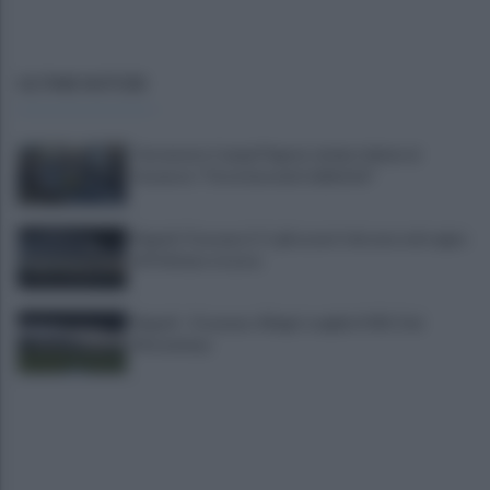
ULTIME NOTIZIE
Terremoto Campi Flegrei, sindaci delusi al
Governo: "Ora interventi definitivi"
Napoli-Osasuna 2-1: gli azzurri vincono nel segno
di Politano e Lucca
Napoli - Osasuna: Allegri sceglie il 433. Out
Mctominay