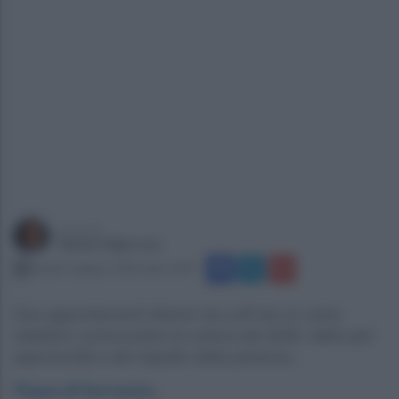
a cura di
Gianni Vigoroso
lunedì 1 giugno 2026 alle 11:09
Due appuntamenti diversi ma uniti da un unico
obiettivo: promuovere la cultura dei diritti, delle pari
opportunità e del rispetto della persona...
Piano di Sorrento
.