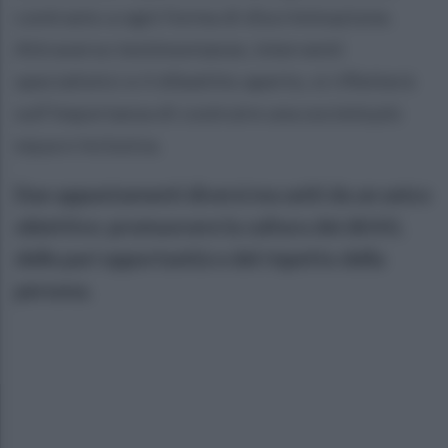
contrasto a ogni forma di discriminazione.
Attraverso testimonianze, interventi
specialistici e il dibattito aperto, si rifletterà
sull'importanza di costruire una società più
equa e inclusiva.
Due appuntamenti diversi ma uniti da un unico
obiettivo: promuovere la cultura dei diritti,
delle pari opportunità e del rispetto della
persona.