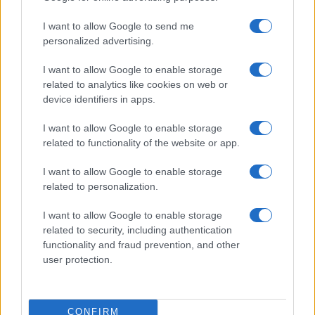
I want to allow Google to send me
personalized advertising.
I want to allow Google to enable storage
related to analytics like cookies on web or
device identifiers in apps.
I want to allow Google to enable storage
related to functionality of the website or app.
I want to allow Google to enable storage
CHI SIAMO
CONTATTI
PUBBLICITÀ
LAVORA CON NOI
related to personalization.
PRIVACY / COOKIE POLICY
PREFERENZE PRIVACY
I want to allow Google to enable storage
OTTO CHANNEL
related to security, including authentication
functionality and fraud prevention, and other
user protection.
Registrazione del Tribunale di Avellino n. 331 del 23/11/1995
Iscritto al Registro degli Operatori di Comunicazione n. 37512
© Riproduzione Riservata – Ne è consentita esclusivamente una
CONFIRM