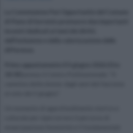
La Commissione Pari Opportunità del Comune
di Piano di Sorrento promuove due importanti
incontri dedicati ai temi dei diritti,
dell'inclusione e della valorizzazione delle
differenze.
Primo appuntamento il 4 giugno 2026 (Ore
18:30)
presso il Centro Polifunzionale: "Il
cammino delle donne: dagli anni del fascismo
al voto del 2 giugno".
Un momento di approfondimento storico e
culturale per ripercorrere il percorso di
emancipazione femminile e il fondamentale