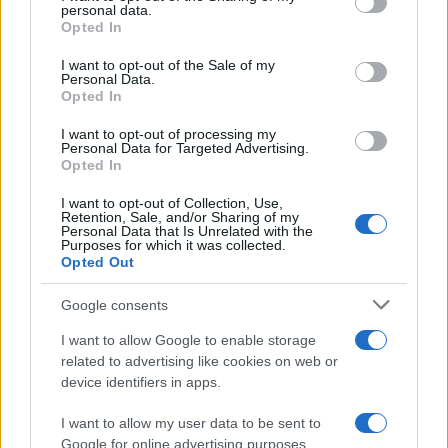
disclose it to other third parties.
personal data.
Opted In
Please note that this website/app uses one or more Google
services and may gather and store information including but
I want to opt-out of the Sale of my
Personal Data.
not limited to your visit or usage behaviour. You may click to
Opted In
grant or deny consent to Google and its third-party tags to
use your data for below specified purposes in below Google
I want to opt-out of processing my
consent section.
Personal Data for Targeted Advertising.
Opted In
I want to opt-out of Collection, Use,
Retention, Sale, and/or Sharing of my
Personal Data that Is Unrelated with the
Purposes for which it was collected.
Opted Out
Google consents
I want to allow Google to enable storage
related to advertising like cookies on web or
device identifiers in apps.
I want to allow my user data to be sent to
Google for online advertising purposes.